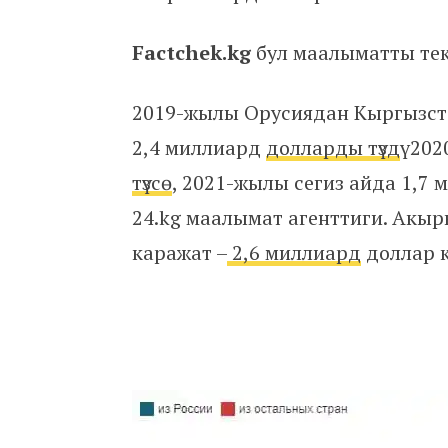
Factchek.kg
бул маалыматты тек
2019-жылы Орусиядан Кыргызст
2,4 миллиард
долларды түздү
2020
түзсө
, 2021-жылы сегиз айда 1,7 
24.kg маалымат агенттиги. Акы
каражат –
2,6 миллиард
доллар к