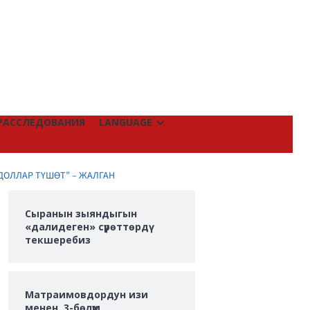
РАССЛЕДОВАНИЯ
LANGUAGE
ДОЛЛАР ТҮШӨТ” – ЖАЛГАН
Сыранын зыяндыгын
«далидеген» сүрөттөрдү
текшеребиз
Матраимовдордун изи
менен. 3-бөлүм