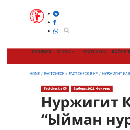
Skip
to
Telegram
content
Facebook
WhatsApp
ГЛАВНАЯ
О НАС
FACTCHECK
ВОЙНА В
HOME
FACTCHECK
FACTCHECK В КР
НУРЖИГИТ КАД
Factcheck в КР
Выборы 2021. Фактчек
Нуржигит 
“Ыйман ну