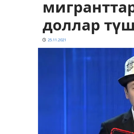
мигранттард
доллар түшө
25.11.2021