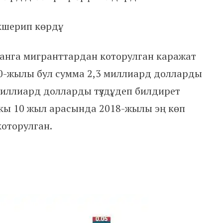
шерип көрдү.
анга мигранттардан которулган каражат
-жылы бул сумма 2,3 миллиард долларды
миллиард долларды түздү, деп билдирет
ркы 10 жыл арасында 2018-жылы эң көп
оторулган.