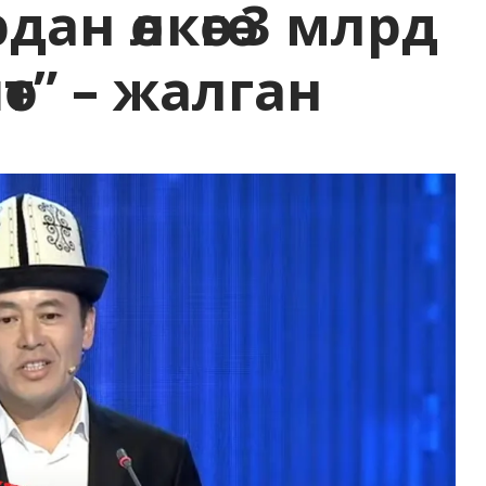
ан өлкөгө 3 млрд
т” – жалган