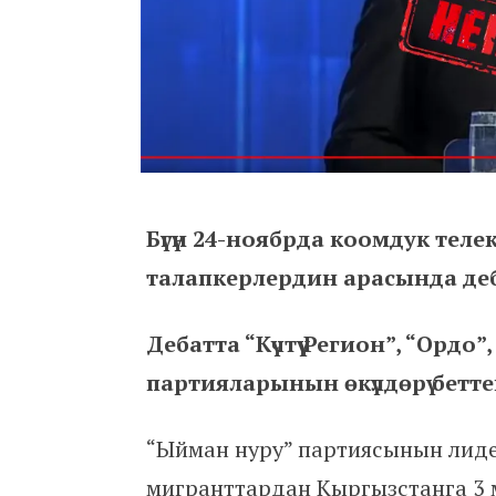
Бүгүн 24-ноябрда коомдук тел
талапкерлердин арасында деба
Дебатта “Күчтүү Регион”, “Орд
партияларынын өкүлдөрү бетт
“Ыйман нуру” партиясынын лид
мигранттардан Кыргызстанга 3 м