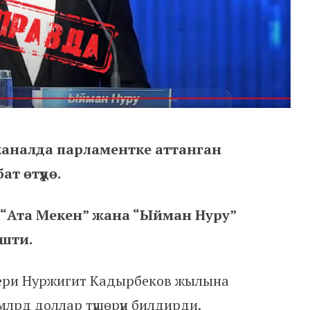
еканалда парламентке аттанган
т өтүүдө.
о”, “Ата Мекен” жана “Ыйман Нуру”
ешти.
ери Нуржигит Кадырбеков жылына
лрд доллар түшөрүн билдирди.