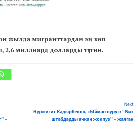
он жылда мигранттардан эң көп
 2,6 миллиард долларды түзгөн.
Next
Нуржигит Кадырбеков, «Ыйман нуру»: “Биз
” –
штабдарды ачкан жокпуз” – жалган