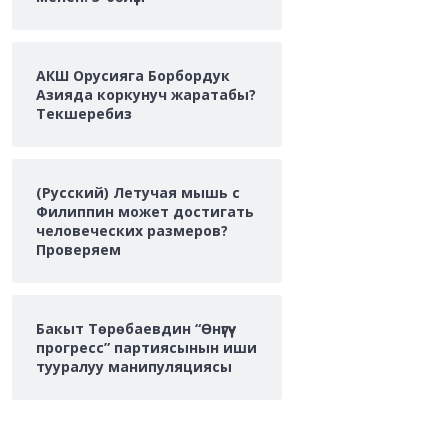
АКШ Орусияга Борбордук
Азияда коркунуч жаратабы?
Текшеребиз
(Русский) Летучая мышь с
Филиппин может достигать
человеческих размеров?
Проверяем
Бакыт Төрөбаевдин “Өнүгүү-
прогресс” партиясынын иши
тууралуу манипуляциясы