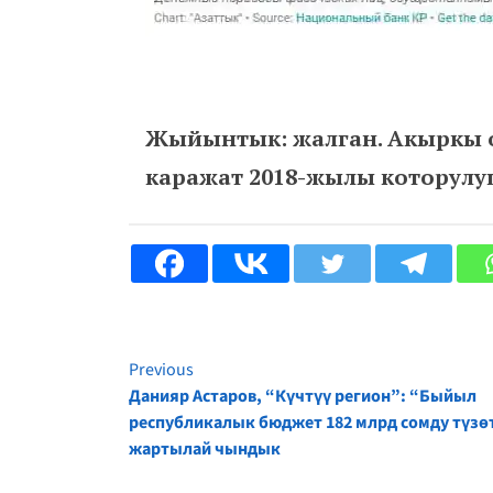
Жыйынтык: жалган. Акыркы 
каражат 2018-жылы которулуп,
Previous
Continue
Данияр Астаров, “Күчтүү регион”: “Быйыл
республикалык бюджет 182 млрд сомду түзөт
Reading
жартылай чындык