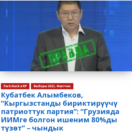
about
Factcheck в КР
Выборы 2021. Фактчек
Кубатбек Алымбеков,
“Кыргызстанды бириктирүүчү
патриоттук партия”: “Грузияда
ИИМге болгон ишеним 80%ды
түзөт” – чындык