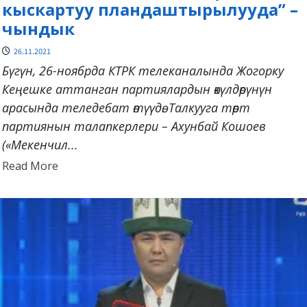
кыскартуу пландаштырылууда” –
чындык
26.11.2021
Бүгүн, 26-ноябрда КТРК телеканалында Жогорку
Кеңешке аттанган партиялардын өкүлдөрүнүн
арасында теледебат өтүүдө. Талкууга төрт
партиянын талапкерлери – Ахунбай Кошоев
(«Мекенчил...
Read
Read More
more
about