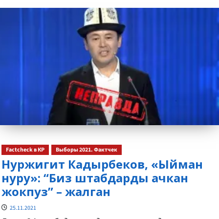
about
Factcheck в КР
Выборы 2021. Фактчек
Нуржигит Кадырбеков, «Ыйман
нуру»: “Биз штабдарды ачкан
жокпуз” – жалган
25.11.2021