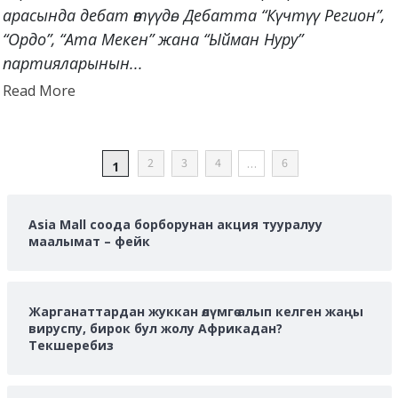
арасында дебат өтүүдө. Дебатта “Күчтүү Регион”,
“Ордо”, “Ата Мекен” жана “Ыйман Нуру”
партияларынын...
Read
Read More
more
about
POSTS
2
3
4
…
6
1
PAGINATION
Asia Mall соода борборунан акция тууралуу
маалымат – фейк
Жарганаттардан жуккан өлүмгө алып келген жаңы
вируспу, бирок бул жолу Африкадан?
Текшеребиз