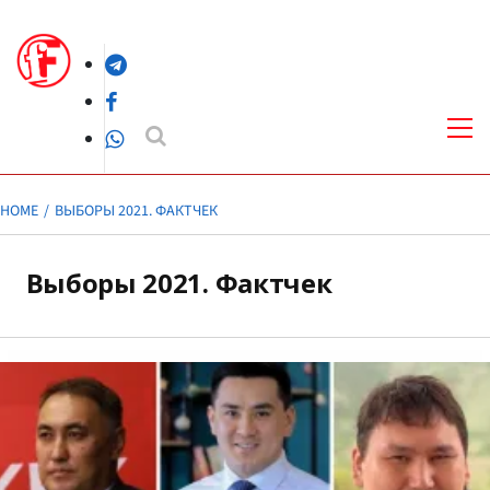
Skip
to
Telegram
content
Facebook
Pri
Me
WhatsApp
HOME
ВЫБОРЫ 2021. ФАКТЧЕК
Выборы 2021. Фактчек