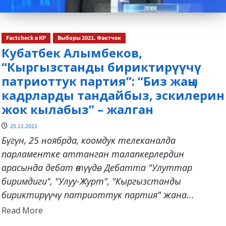
Factcheck в КР
Выборы 2021. Фактчек
Кубатбек Алымбеков,
“Кыргызстанды бириктирүүчү
патриоттук партия”: “Биз жаңы
кадрларды тандайбыз, эскилерин
жок кылабыз” – жалган
25.11.2021
Бүгүн, 25 ноябрда, коомдук телеканалда
парламентке аттанган талапкерлердин
арасында дебат өтүүдө. Дебатта "Улуттар
биримдиги", "Улуу-Журт", "Кыргызстанды
бириктирүүчү патриоттук партия" жана...
Read
Read More
more