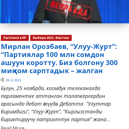
Factcheck в КР
Выборы 2021. Фактчек
Мирлан Орозбаев, “Улуу-Журт”:
“Партиялар 100 млн сомдон
ашуун коротту. Биз болгону 300
миң сом сарптадык – жалган
26.11.2021
Бүгүн, 25 ноябрда, коомдук телеканалда
парламентке аттанган талапкерлердин
арасында дебат өтүүдө. Дебатта “Улуттар
биримдиги”, “Улуу-Журт”, “Кыргызстанды
бириктирүүчү патриоттук партия” жана...
Read
Read More