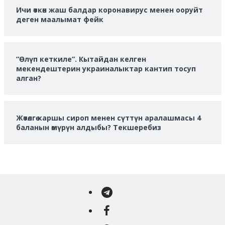
Ичи өткөн жаш балдар коронавирус менен ооруйт
деген маалымат фейк
”Өлүп кеткиле”. Кытайдан келген
мекендештерин украиналыктар кантип тосуп
алган?
Жөтөлгө каршы сироп менен сүттүн аралашмасы 4
баланын өмүрүн алдыбы? Текшеребиз
Telegram
Facebook