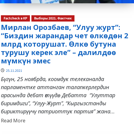
Factcheck в КР
Выборы 2021. Фактчек
Мирлан Орозбаев, “Улуу журт”:
“Биздин жарандар чет өлкөдөн 2
млрд которушат. Өлкө бутуна
турушу керек эле” – далилдөө
мүмкүн эмес
25.11.2021
Бүгүн, 25 ноябрда, коомдук телеканалда
парламентке аттанган талапкерлердин
арасында дебат өтүүдө. Дебатта “Улуттар
биримдиги”, “Улуу-Журт”, “Кыргызстанды
бириктирүүчү патриоттук партия” жана...
Read
Read More
more