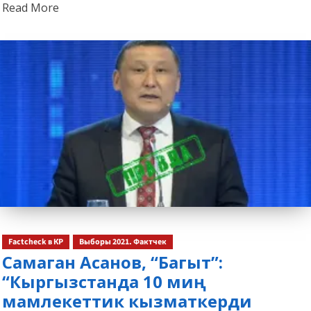
Read
Read More
more
about
Factcheck в КР
Выборы 2021. Фактчек
Самаган Асанов, “Багыт”:
“Кыргызстанда 10 миң
мамлекеттик кызматкерди