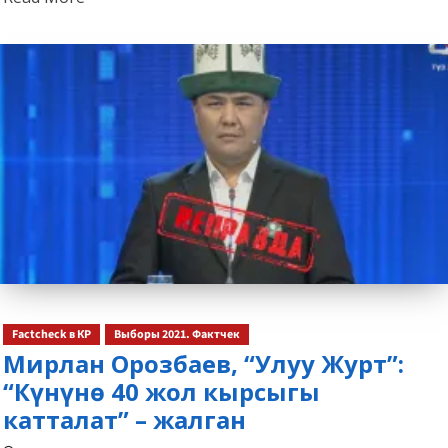
more
about
Factcheck в КР
Выборы 2021. Фактчек
Мирлан Орозбаев, “Улуу Журт”:
“Күнүнө 40 жол кырсыгы
катталат” – жалган