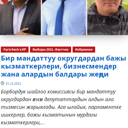
Factcheck в КР
Выборы 2021. Фактчек
Избранное
Бир мандаттуу округдардан бажы
кызматкерлери, бизнесмендер
жана алардын балдары жеңди
01.12.2021
Борбордук шайлоо комиссиясы бир мандаттуу
округдардан өткөн депутаттардын алдын ала
тизмесин жарыялады. Ага ылайык, парламентке
ишкерлер, бажы кызматынын мурдагы
кызматкерлери,...