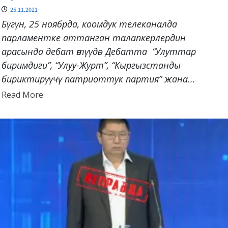
25.11.2021
Бүгүн, 25 ноябрда, коомдук телеканалда
парламентке аттанган талапкерлердин
арасында дебат өтүүдө. Дебатта “Улуттар
биримдиги”, “Улуу-Журт”, “Кыргызстанды
бириктирүүчү патриоттук партия” жана...
Read
Read More
more
about