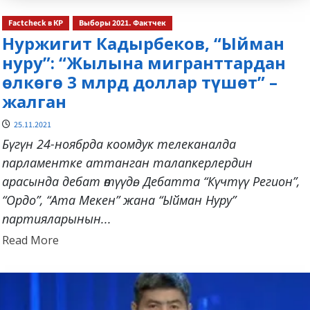
Factcheck в КР
Выборы 2021. Фактчек
Нуржигит Кадырбеков, “Ыйман
нуру”: “Жылына мигранттардан
өлкөгө 3 млрд доллар түшөт” –
жалган
25.11.2021
Бүгүн 24-ноябрда коомдук телеканалда
парламентке аттанган талапкерлердин
арасында дебат өтүүдө. Дебатта “Күчтүү Регион”,
“Ордо”, “Ата Мекен” жана “Ыйман Нуру”
партияларынын...
Read
Read More
more
about