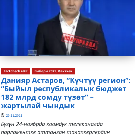
Factcheck в КР
Выборы 2021. Фактчек
Данияр Астаров, “Күчтүү регион”:
“Быйыл республикалык бюджет
182 млрд сомду түзөт” –
жартылай чындык
25.11.2021
Бүгүн 24-ноябрда коомдук телеканалда
парламентке аттанган талапкерлердин