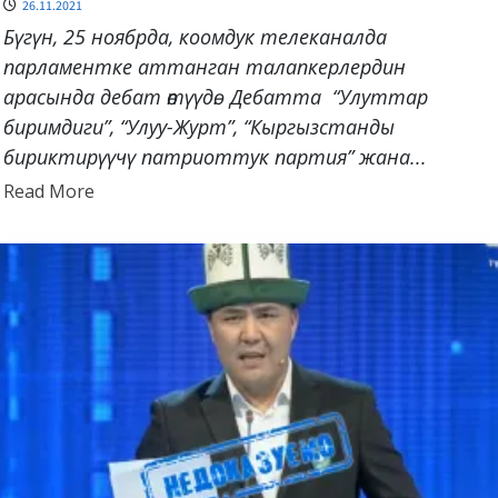
26.11.2021
Бүгүн, 25 ноябрда, коомдук телеканалда
парламентке аттанган талапкерлердин
арасында дебат өтүүдө. Дебатта “Улуттар
биримдиги”, “Улуу-Журт”, “Кыргызстанды
бириктирүүчү патриоттук партия” жана...
Read
Read More
more
about