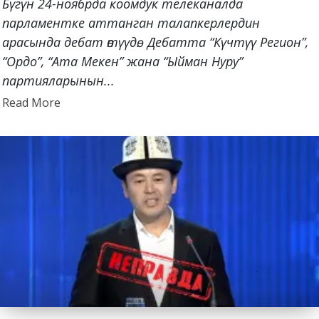
Бүгүн 24-ноябрда коомдук телеканалда
парламентке аттанган талапкерлердин
арасында дебат өтүүдө. Дебатта “Күчтүү Регион”,
“Ордо”, “Ата Мекен” жана “Ыйман Нуру”
партияларынын...
Read
Read More
more
about