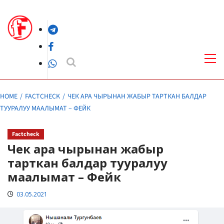
Skip
to
Telegram
content
Facebook
Pri
Me
WhatsApp
HOME
FACTCHECK
ЧЕК АРА ЧЫРЫНАН ЖАБЫР ТАРТКАН БАЛДАР
ТУУРАЛУУ МААЛЫМАТ – ФЕЙК
Factcheck
Чек ара чырынан жабыр
тарткан балдар тууралуу
маалымат – Фейк
03.05.2021