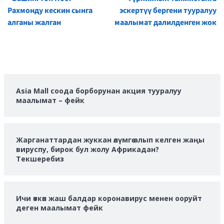
Reading
Рахмонду кескин сынга
эскертүү бергени тууралуу
алганы жалган
маалымат далилденген жок
Asia Mall соода борборунан акция тууралуу
маалымат – фейк
Жарганаттардан жуккан өлүмгө алып келген жаңы
вируспу, бирок бул жолу Африкадан?
Текшеребиз
Ичи өткөн жаш балдар коронавирус менен ооруйт
деген маалымат фейк