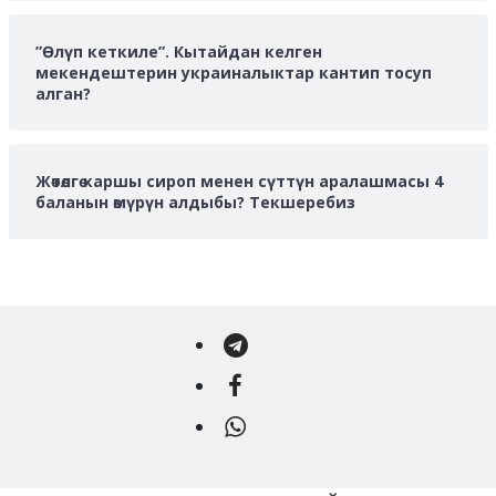
”Өлүп кеткиле”. Кытайдан келген
мекендештерин украиналыктар кантип тосуп
алган?
Жөтөлгө каршы сироп менен сүттүн аралашмасы 4
баланын өмүрүн алдыбы? Текшеребиз
Telegram
Facebook
WhatsApp