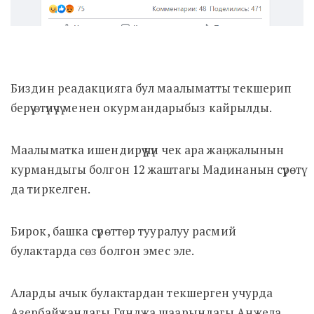
Биздин реадакцияга бул маалыматты текшерип
берүү өтүнүчү менен окурмандарыбыз кайрылды.
Маалыматка ишендирүү үчүн чек ара жаңжалынын
курмандыгы болгон 12 жаштагы Мадинанын сүрөтү
да тиркелген.
Бирок, башка сүрөттөр тууралуу расмий
булактарда сөз болгон эмес эле.
Аларды ачык булактардан текшерген учурда
Азербайжандагы Гянджа шаарындагы Анжела