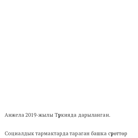
Анжела 2019-жылы Түркияда дарыланган.
Социалдык тармактарда тараган башка сүрөттөр