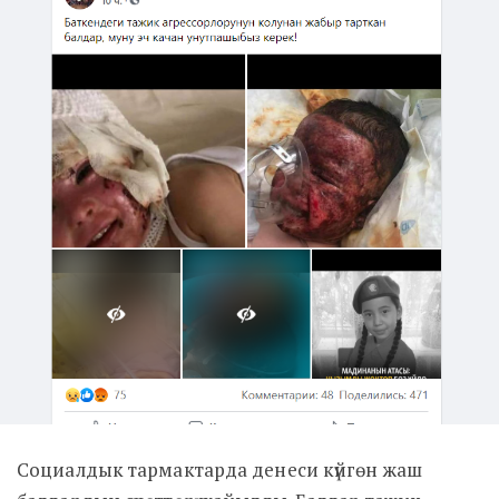
Социалдык тармактарда денеси күйгөн жаш