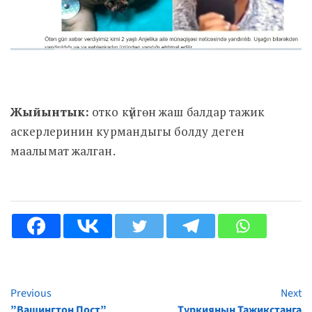
Жыйынтык:
отко күйгөн жаш балдар тажик
аскерлеринин курмандыгы болду деген
маалымат жалган.
Previous
Next
Continue
”Вашингтон Пост”
Түркиянын Тажикстанга