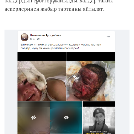
балдардын сүрөттөрү жайылды. Балдар тажик
аскерлеринен жабыр тартканы айтылат.