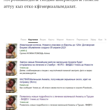
аттуу кыз отко күйгөнү маалымдалат.