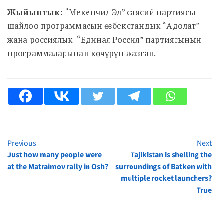
Жыйынтык:
“Мекенчил Эл” саясий партиясы
шайлоо программасын өзбекстандык “Адолат”
жана россиялык “Единая Россия” партиясынын
программаларынан көчүрүп жазган.
Previous
Next
Continue
Just how many people were
Tajikistan is shelling the
Reading
at the Matraimov rally in Osh?
surroundings of Batken with
multiple rocket launchers?
True