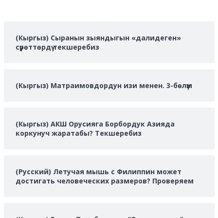
(Кыргыз) Сыранын зыяндыгын «далидеген»
сүрөттөрдү текшеребиз
(Кыргыз) Матраимовдордун изи менен. 3-бөлүм
(Кыргыз) АКШ Орусияга Борбордук Азияда
коркунуч жаратабы? Текшеребиз
(Русский) Летучая мышь с Филиппин может
достигать человеческих размеров? Проверяем