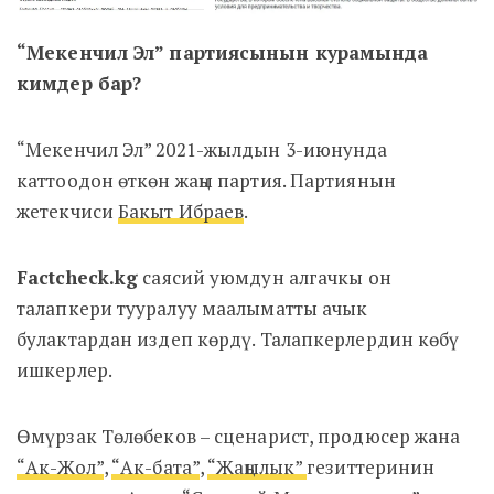
“Мекенчил Эл” партиясынын курамында
кимдер бар?
“Мекенчил Эл” 2021-жылдын 3-июнунда
каттоодон өткөн жаңы партия. Партиянын
жетекчиси
Бакыт Ибраев
.
Factcheck.kg
саясий уюмдун алгачкы он
талапкери тууралуу маалыматты ачык
булактардан издеп көрдү. Талапкерлердин көбү
ишкерлер.
Өмүрзак Төлөбеков – сценарист, продюсер жана
“Ак-Жол”
,
“Ак-бата”
,
“Жаңылык”
гезиттеринин