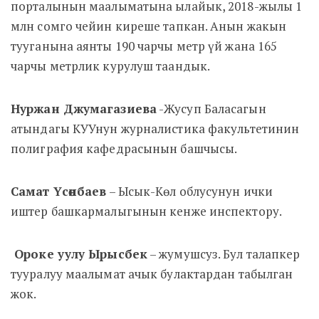
порталынын маалыматына ылайык, 2018-жылы 1
млн сомго чейин киреше тапкан. Анын жакын
тууганына аянты 190 чарчы метр үй жана 165
чарчы метрлик курулуш таандык.
Нуржан Джумагазиева
-Жусуп Баласагын
атындагы КУУнун журналистика факультетинин
полиграфия кафедрасынын башчысы.
Самат Үсөнбаев
– Ысык-Көл облусунун ички
иштер башкармалыгынын кенже инспектору.
Ороке уулу Ырысбек
– жумушсуз. Бул талапкер
тууралуу маалымат ачык булактардан табылган
жок.