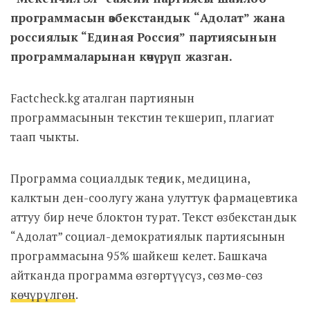
программасын өзбекстандык “Адолат” жана
россиялык “Единая Россия” партиясынын
программаларынан көчүрүп жазган.
Factcheck.kg аталган партиянын
программасынын текстин текшерип, плагиат
таап чыкты.
Программа социалдык теңдик, медицина,
калктын ден-соолугу жана улуттук фармацевтика
аттуу бир нече блоктон турат. Текст өзбекстандык
“Адолат” социал-демократиялык партиясынын
программасына 95% шайкеш келет. Башкача
айтканда программа өзгөртүүсүз, сөзмө-сөз
көчүрүлгөн
.