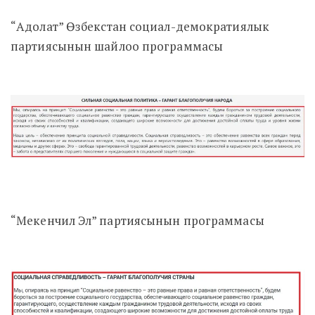
“Адолат” Өзбекстан социал-демократиялык
партиясынын шайлоо программасы
“Мекенчил Эл” партиясынын программасы