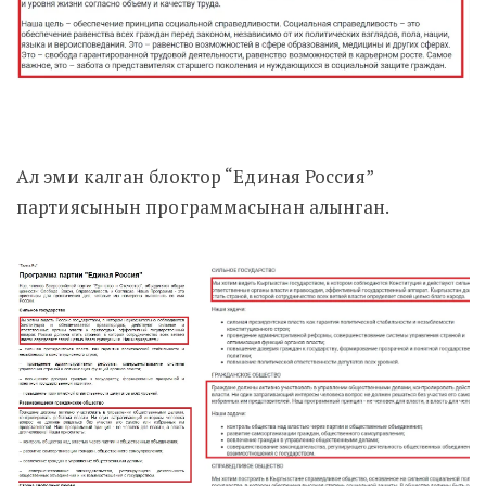
Ал эми калган блоктор “Единая Россия”
партиясынын программасынан алынган.