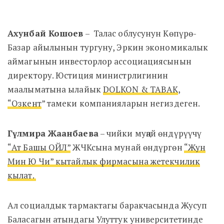
Ахунбай Кошоев
– Талас облусунун Көпүрө-
Базар айылынын тургуну, Эркин экономикалык
аймагынын
инвесторлор ассоциациясынын
директору. Юстиция министрлигинин
маалыматына ылайык
DOLKON & TABAK
,
“Озкент
” тамеки компанияларын негиздеген.
Гүлмира Жаанбаева
– чийки муңай өндүрүүчү
“Ат Башы ОЙЛ”
ЖЧКсына мунай өндүргөн
“Жун
Мин Ю Чи” кытайлык фирмасына жетекчилик
кылат.
Ал социалдык тармактагы баракчасында Жусуп
Баласагын атындагы Улуттук университетинде