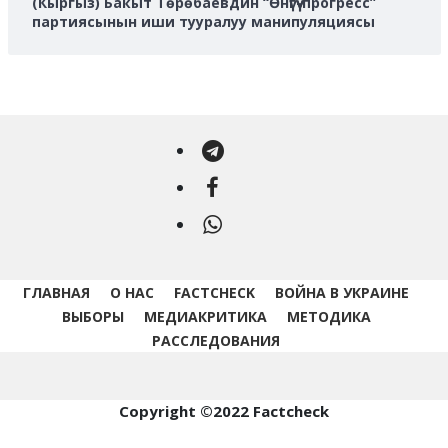
(Кыргыз) Бакыт Төрөбаевдин “Өнүгүү-прогресс”
партиясынын иши тууралуу манипуляциясы
Telegram
Facebook
WhatsApp
ГЛАВНАЯ
О НАС
FACTCHECK
ВОЙНА В УКРАИНЕ
ВЫБОРЫ
МЕДИАКРИТИКА
МЕТОДИКА
РАССЛЕДОВАНИЯ
Copyright ©2022 Factcheck