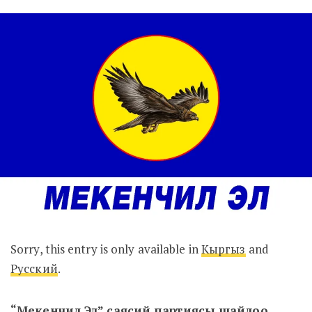
Sorry, this entry is only available in
Кыргыз
and
Русский
.
“Мекенчил Эл” саясий партиясы шайлоо