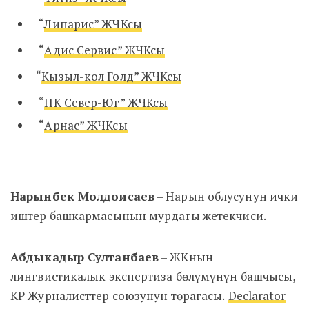
“
Липарис” ЖЧКсы
“
Адис Сервис” ЖЧКсы
“
Кызыл-кол Голд” ЖЧКсы
“
ПК Север-Юг” ЖЧКсы
“
Арнас” ЖЧКсы
Нарынбек Молдоисаев
– Нарын облусунун ички
иштер башкармасынын мурдагы жетекчиси.
Абдыкадыр Султанбаев
–
ЖКнын
лингвистикалык экспертиза бөлүмүнүн башчысы,
КР Журналисттер союзунун төрагасы.
Declarator