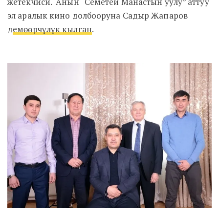
жетекчиси.
Анын “Семетей Манастын уулу” аттуу
эл аралык кино долбооруна Садыр Жапаров
д
емөөрчүлүк кылган
.