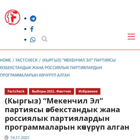
Skip
to
Telegram
content
Facebook
Pri
Me
WhatsApp
HOME
FACTCHECK
(КЫРГЫЗ) “МЕКЕНЧИЛ ЭЛ” ПАРТИЯСЫ
ӨЗБЕКСТАНДЫК ЖАНА РОССИЯЛЫК ПАРТИЯЛАРДЫН
ПРОГРАММАЛАРЫН КӨЧҮРҮП АЛГАН
Factcheck
Выборы 2021. Фактчек
Избранное
(Кыргыз) “Мекенчил Эл”
партиясы өзбекстандык жана
россиялык партиялардын
программаларын көчүрүп алган
16.11.2021