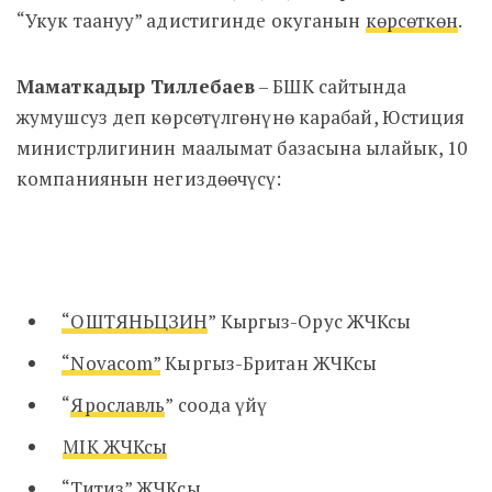
“Укук таануу” адистигинде окуганын
көрсөткөн
.
Маматкадыр Тиллебаев
– БШК сайтында
жумушсуз деп көрсөтүлгөнүнө карабай, Юстиция
министрлигинин маалымат базасына ылайык, 10
компаниянын негиздөөчүсү:
“ОШТЯНЬЦЗИН
” Кыргыз-Орус ЖЧКсы
“Novacom”
Кыргыз-Британ ЖЧКсы
“
Ярославль
” соода үйү
MIK ЖЧКсы
“
Титиз” ЖЧКсы