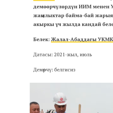
демөөрчүлөрдүн ИИМ менен У
жаңылыктар байма-бай жарыя
акыркы үч жылда кандай беле
Белек:
Жалал-Абаддагы УКМК 
Датасы: 2021-жыл, июль
Демөөрчү: белгисиз