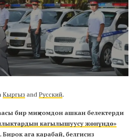
in
Кыргыз
and
Русский
.
асы бир миң сомдон ашкан белектерди
лыктардын кагылышуусу жөнүндө»
 Бирок ага карабай, белгисиз