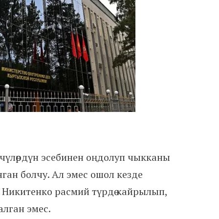
рчүлөрдүн эсебинен оңдолуп чыкканы
ган болчу. Ал эмес ошол кезде
 Никитенко расмий түрдө кайрылып,
алган эмес.