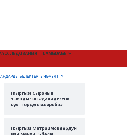
РАССЛЕДОВАНИЯ
LANGUAGE
ГАНДАРДЫ БЕЛЕКТЕРГЕ ЧӨМҮЛТТҮ
(Кыргыз) Сыранын
зыяндыгын «далидеген»
сүрөттөрдү текшеребиз
(Кыргыз) Матраимовдордун
изи менен. 3-бөлүм