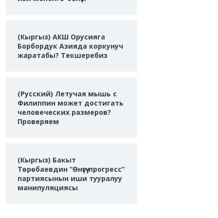
(Кыргыз) АКШ Орусияга
Борбордук Азияда коркунуч
жаратабы? Текшеребиз
(Русский) Летучая мышь с
Филиппин может достигать
человеческих размеров?
Проверяем
(Кыргыз) Бакыт
Төрөбаевдин “Өнүгүү-прогресс”
партиясынын иши тууралуу
манипуляциясы