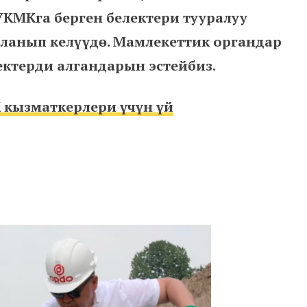
КМКга берген белектери тууралуу
ланып келүүдө. Мамлекеттик органдар
ктерди алгандарын эстейбиз.
кызматкерлери үчүн үй