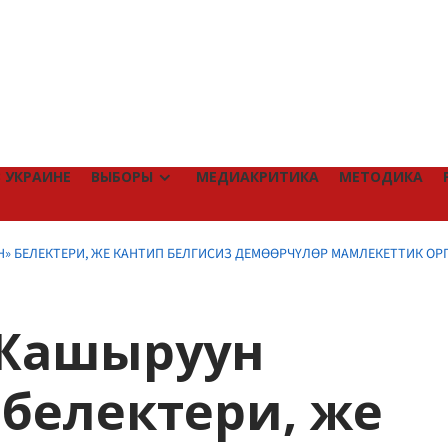
 УКРАИНЕ
ВЫБОРЫ
МЕДИАКРИТИКА
МЕТОДИКА
» БЕЛЕКТЕРИ, ЖЕ КАНТИП БЕЛГИСИЗ ДЕМӨӨРЧҮЛӨР МАМЛЕКЕТТИК ОР
«Жашыруун
белектери, же