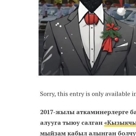
Sorry, this entry is only available 
2017-жылы аткаминерлерге ба
алууга тыюу салган
«Кызыкчы
мыйзам
кабыл алынган болчу.