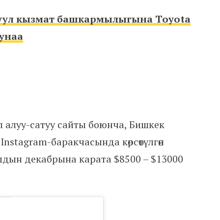
уул кызмат башкармылыгына Toyota
оунаа
 алуу-сатуу сайты боюнча, Бишкек
stagram-баракчасында көрсөтүлгөн
дын декабрына карата $8500 – $13000