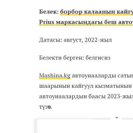
Белек:
борбор калаанын кайг
Prius маркасындагы беш авт
Датасы: август, 2022-жыл
Белекти берген: белгисиз
Mashina.kg
автоунааларды сатып
шаарынын кайгуул кызматынын In
автоунаалардын баасы 2023-жыл
түзөт.