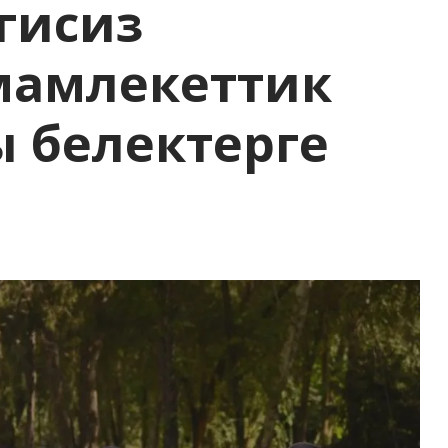
гисиз
 мамлекеттик
 белектерге