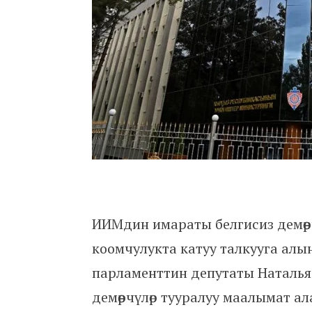
ИИМдин имараты белгисиз демөө
коомчулукта катуу талкууга алын
парламенттин депутаты Наталья
демөөрчүлөр тууралуу маалымат ал