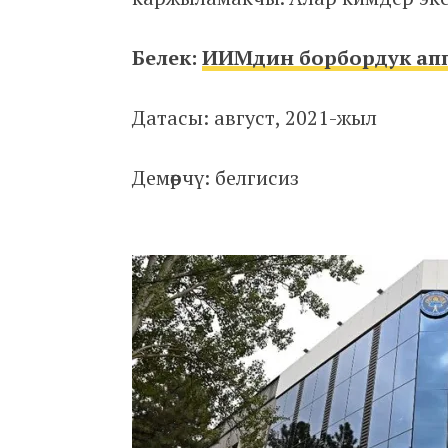
Белек:
ИИМдин борбордук апп
Датасы: август, 2021-жыл
Демөөрчү: белгисиз