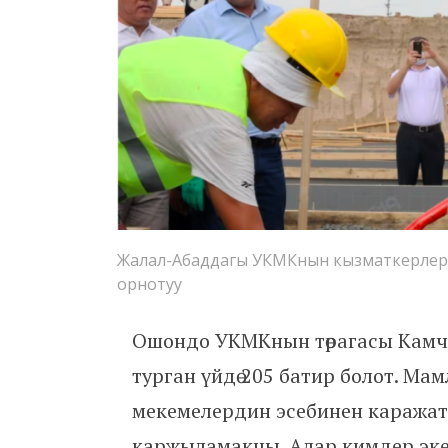
Жалал-Абаддагы УКМКнын кызматкерлери үч
орнотуу
Ошондо УКМКнын төрагасы Камчы
турган үйдө 205 батир болот. М
мекемелердин эсебинен каражат бө
каржыламакчы. Алар кимдер эк