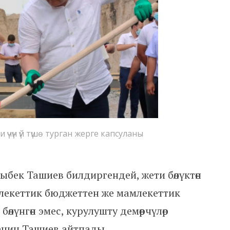
үн үй түшө турган жерге капсуланы
бек Ташиев билдиргендей, жети бөлүктөн
амлекеттик бюджеттен же мамлекеттик
лүнгөн эмес, курулушту демөөрчүлөр
енин Ташиев айтпады.