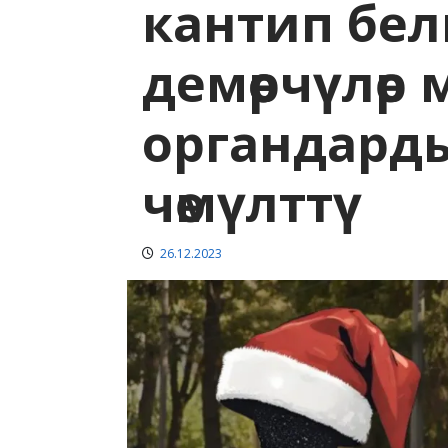
кантип бел
демөөрчүлөр
органдарды
чөмүлттү
26.12.2023