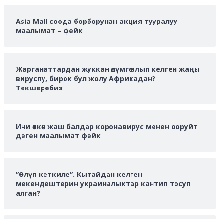
Asia Mall соода борборунан акция тууралуу
маалымат – фейк
Жарганаттардан жуккан өлүмгө алып келген жаңы
вируспу, бирок бул жолу Африкадан?
Текшеребиз
Ичи өткөн жаш балдар коронавирус менен ооруйт
деген маалымат фейк
”Өлүп кеткиле”. Кытайдан келген
мекендештерин украиналыктар кантип тосуп
алган?