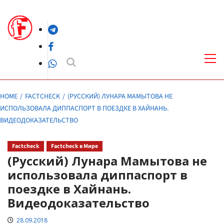
Skip
to
Telegram
content
Facebook
Pri
Me
WhatsApp
HOME
FACTCHECK
(РУССКИЙ) ЛУНАРА МАМЫТОВА НЕ
ИСПОЛЬЗОВАЛА ДИППАСПОРТ В ПОЕЗДКЕ В ХАЙНАНЬ.
ВИДЕОДОКАЗАТЕЛЬСТВО
Factcheck
Factcheck в Мире
(Русский) Лунара Мамытова не
использовала диппаспорт в
поездке в Хайнань.
Видеодоказательство
28.09.2018