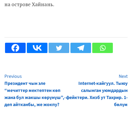
на острове Хайнань.
Previous
Next
Continue
Президент чын эле
Internet-кайгуул. Тыюу
Reading
“мечиттер мектептен көп
салынган уюмдардын
жана бул жакшы көрүнүш”,-
фейктери. Хизб ут Тахрир. 1-
деп айтканбы, же жокпу?
бөлүм