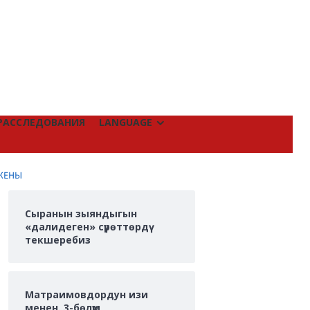
РАССЛЕДОВАНИЯ
LANGUAGE
 ЖЕНЫ
Сыранын зыяндыгын
«далидеген» сүрөттөрдү
текшеребиз
Матраимовдордун изи
менен. 3-бөлүм