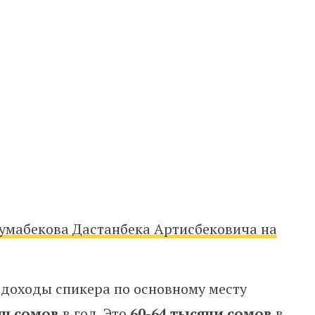
умабекова Дастанбека Артисбековича на
о доходы спикера по основному месту
яч сомов
в год. Это
60-64 тысячи сомов
в