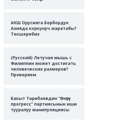
АКШ Орусияга Борбордук
Азияда коркунуч жаратабы?
Текшеребиз
(Русский) Летучая мышь с
Филиппин может достигать
человеческих размеров?
Проверяем
Бакыт Төрөбаевдин “Өнүгүү-
прогресс” партиясынын иши
тууралуу манипуляциясы