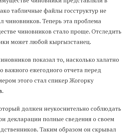
имуществе чиновники представляли в
нако табличные файлы госструктур не
л чиновников. Теперь эта проблема
ществе чиновников стало проще. Отследить
ники может любой кыргызстанец.
иновников показал то, насколько халатно
го важного ежегодного отчета перед
ером этого стал спикер Жогорку
в
.
который должен неукоснительно соблюдать
вои декларации полные сведения о своем
одственников. Таким образом он скрывал