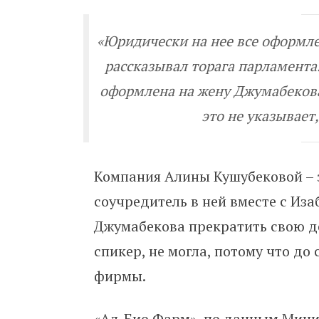
«Юридически на нее все оформле
рассказывал торага парламента
оформлена на жену Джумабекова
это не указывает,
Компания Алины Кушубековой – 
соучредитель в ней вместе с Из
Джумабекова прекратить свою де
спикер, не могла, потому что до
фирмы.
«Ал-Био Фарм», по данным Мини