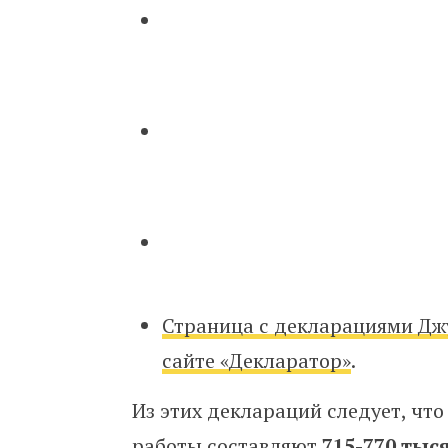
Страница с декларациями Дж
сайте «Декларатор»
.
Из этих деклараций следует, чт
работы составляют
715-770 тыс