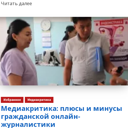
Прочитать
Читать далее
больше
о
Избранное
Медиакритика
Медиакритика: плюсы и минусы
гражданской онлайн-
журналистики