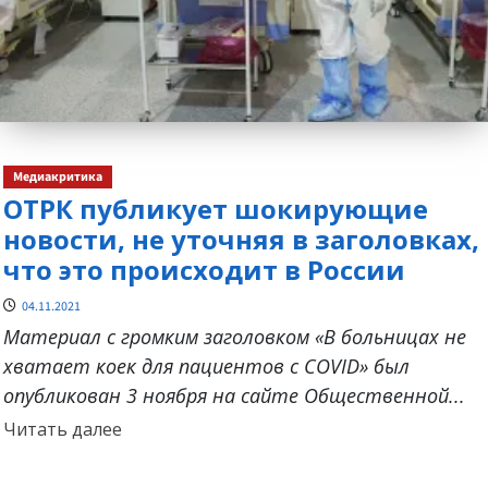
Медиакритика
ОТРК публикует шокирующие
новости, не уточняя в заголовках,
что это происходит в России
04.11.2021
Материал с громким заголовком «В больницах не
хватает коек для пациентов с COVID» был
опубликован 3 ноября на сайте Общественной...
Прочитать
Читать далее
больше
о