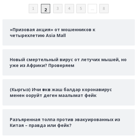
ПАГИНАЦИЯ
1
3
4
5
…
8
2
ЗАПИСЕЙ
»Призовая акция» от мошенников к
четырехлетию Asia Mall
Новый смертельный вирус от летучих мышей, но
уже из Африки? Проверяем
(Кыргыз) Ичи өткөн жаш балдар коронавирус
менен ооруйт деген маалымат фейк
Разъяренная толпа против эвакуированных из
Китая – правда или фейк?