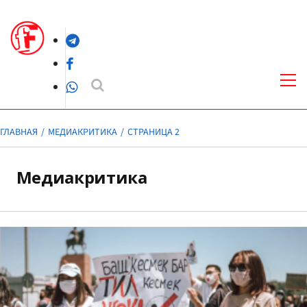
Перейти
к
Telegram
содержимому
Facebook
Осн
ме
WhatsApp
ГЛАВНАЯ
МЕДИАКРИТИКА
СТРАНИЦА 2
Медиакритика