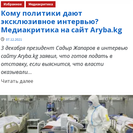
Избранное
Медиакритика
Кому политики дают
эксклюзивное интервью?
Медиакритика на сайт Aryba.kg
07.12.2021
3 декабря президент Садыр Жапаров в интервью
сайту Aryba.kg заявил, что готов подать в
отставку, если выяснится, что власти
оказывали...
Прочитать
Читать далее
больше
о