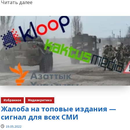
Прочитать
Читать далее
больше
о
Избранное
Медиакритика
Жалоба на топовые издания —
сигнал для всех СМИ
19.05.2022