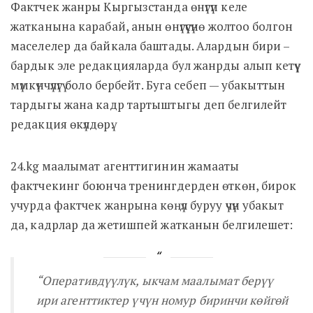
Фактчек жанры Кыргызстанда өнүгүп келе
жатканына карабай, анын өнүгүүсүнө жолтоо болгон
маселелер да байкала баштады. Алардын бири –
бардык эле редакцияларда бул жанрды алып кетүү
мүмкүнчүлүгү боло бербейт. Буга себеп — убакыттын
тардыгы жана кадр тартыштыгы деп белгилейт
редакция өкүлдөрү.
24.kg маалымат агенттигинин жамааты
фактчекинг боюнча тренингдерден өткөн, бирок
учурда фактчек жанрына көңүл буруу үчүн убакыт
да, кадрлар да жетишпей жатканын белгилешет:
“Оперативдүүлүк, ыкчам маалымат берүү
ири агенттиктер үчүн номур биринчи көйгөй