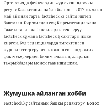
Орто Азияда фейктердин жүзүн ачкан алгачкы
ресурс Казакстанда пайда болгон — 2017-жылдын
май айынан тарта factcheck.kz сайты иштеп
баштаган. Бир жылдан соң Кыргызстанда жана
Тажикстанда да фактыларды текшерүүчү
factcheck.kg жана factcheck.tj сайттары ишке
кирген. Бул редакцияларда эмгектенген
журналисттер грузиялык жана голландиялык
фактчекерлерден билим алышып, алардын
тажрыйбалары менен таанышышкан.
Жумушка айланган хобби
Factcheck.kg сайтынын башкы редактору
Болот