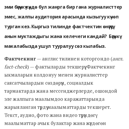
эми бүгүнкү күндө бул жанрга бир гана журналисттер
эмес, жалпы аудитория арасында кызыгуу күчөп
турган кез. Кыргыз тилинде фактчектин өнүгүүсү,
анын муктаждыгы жана келечеги кандай? Бүгүнкү
макалабызда ушул тууралуу сөз кылабыз.
Фактчекинг
— англис тилинен которгондо (
англ.
fact-check
) — фактыларды текшерүү. Фактчекинг
ыкмаларын колдонуу менен журналисттер
саясатчылардын сөздөрүн, социалдык
тармактарда жана мессенджерлерде, ошондой
эле жалпыга маалымдоо каражаттарында
жарыяланган түрдүү маалыматтарды текшерет.
Текст, аудио, фото жана видео түрүндөгү
маалыматтар ачык булактар жана жүздөгөн