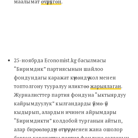
маалымат
өчүрүлгөн
.
25-ноябрда Economist.kg басылмасы
“Биримдик” партиясынын шайлоо
фондундагы каражат күмөндүү жол менен
топтолгону тууралуу иликтөө
жарыялаган
.
Журналисттер партия фондуна “ыктыярдуу
кайрымдуулук” кылгандарды үймө-үй
кыдырып, алардын ичинен айрымдары
“Биримдикти” колдобой турганын айтып,
алар бирөөлөрдүн өтүнүчү менен жана ошолор
берген каражатты партия фондуна салганын