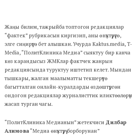
Жаңы билим, тажрыйба топтогон редакциялар
“фактек” рубрикасын киргизип, аны өнүктүрүүгө,
элге сиңирүүгө бет алышкан. Учурда Kaktus.media, T-
Media, “ПолитКлиника Медиа” сыяктуу бир канча
көз карандысыз ЖМКлар фактчек жанрын
редакциясында туруктуу иштетип келет. Мындан
тышкары, жалган маалыматты текшерүүгө
багытталган онлайн-куралдарды өздөштүргөн
ондогон редакциялар журналисттик иликтөөлөрүн
жасап турган чагы.
“ПолитКлиника Медианын” жетекчиси
Дилбар
Алимова
“Медиа өнүктүрүү борборунан”