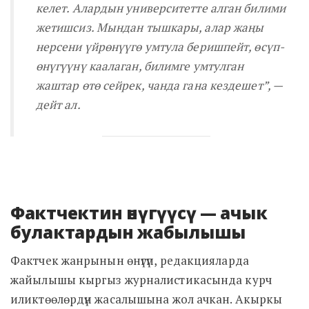
келет. Алардын университетте алган билими
жетишсиз. Мындан тышкары, алар жаңы
нерсени үйрөнүүгө умтула беришпейт, өсүп-
өнүгүүнү каалаган, билимге умтулган
жаштар өтө сейрек, чанда гана кездешет”
, —
дейт ал.
Фактчектин өнүгүүсү — ачык
булактардын жабылышы
Фактчек жанрынын өнүгүп, редакцияларда
жайылышы кыргыз журналистикасында курч
иликтөөлөрдүн жасалышына жол ачкан. Акыркы