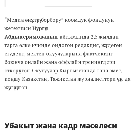
“Медиа өнүктүрүү борбору” коомдук фондунун
жетекчиси
Нургүл
Абдыкеримованын
айтымында 2,5 жылдан
тарта өлкө ичинде ондогон редакция, жүздөгөн
студент, мектеп окуучуларына фактчекинг
боюнча онлайн жана оффлайн тренингдери
өткөрүлгөн. Окутуулар Кыргызстанда гана эмес,
коңшу Казакстан, Тажикстан журналисттери үчүн да
жүргүзүлгөн.
Убакыт жана кадр маселеси