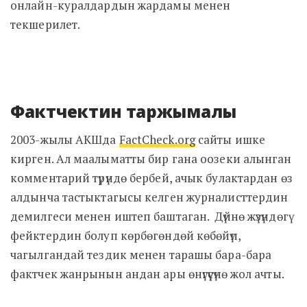
онлайн-куралдардын жардамы менен
текшерилет.
Фактчектин таржымалы
2003-жылы АКШда
FactCheck.org
сайты ишке
кирген. Ал маалыматты бир гана оозеки алынган
комментарий түрүндө бербей, ачык булактардан өз
алдынча тастыктагысы келген журналисттердин
демилгеси менен иштеп баштаган. Дүйнө жүзүндөгү
фейктердин болуп көрбөгөндөй көбөйүп,
чагылгандай тездик менен тарашы бара-бара
фактчек жанрынын андан ары өнүгүүсүнө жол ачты.