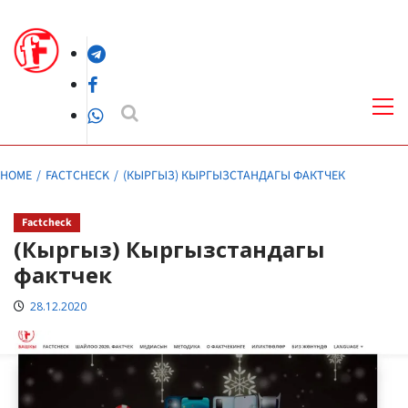
Skip
to
Telegram
content
Facebook
Pri
Me
WhatsApp
HOME
FACTCHECK
(КЫРГЫЗ) КЫРГЫЗСТАНДАГЫ ФАКТЧЕК
Factcheck
(Кыргыз) Кыргызстандагы
фактчек
28.12.2020