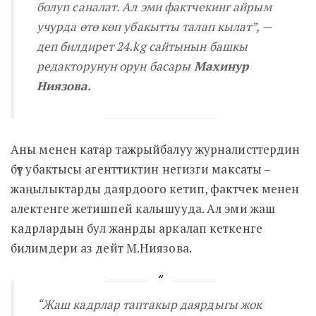
болуп саналат. Ал эми фактчекинг айрым
учурда өтө көп убакытты талап кылат”
, —
деп билдирет 24.kg сайтынын башкы
редакторунун орун басары
Махинур
Ниязова.
Аны менен катар тажрыйбалуу журналисттердин
бүт убактысы агенттиктин негизги максаты –
жаңылыктарды даярдоого кетип, фактчек менен
алектенге жетишпей калышууда. Ал эми жаш
кадрлардын бул жанрды аркалап кеткенге
билимдери аз дейт М.Ниязова.
“Жаш кадрлар таптакыр даярдыгы жок