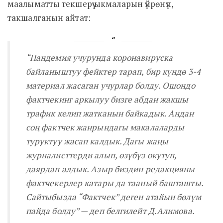
маалыматты текшерүү ыкмаларын үйрөнүп,
такшалганын айтат:
“Пандемия учурунда коронавируска
байланыштуу фейктер тарап, бир күндө 3-4
материал жасаган учурлар болду. Ошондо
фактчекинг аркылуу бизге абдан жакшы
трафик келип жатканын байкадык. Андан
соң фактчек жанрындагы макалаларды
туруктуу жасап калдык. Дагы жаңы
журналисттерди алып, өзүбүз окутуп,
даярдап алдык. Азыр биздин редакцияны
фактчекерлер катары да тааный башташты.
Сайтыбызда “Фактчек” деген атайын бөлүм
пайда болду”
— деп белгилейт Д.Алимова.