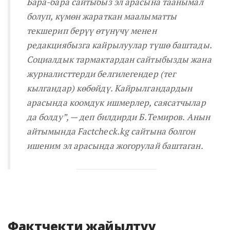
Бара-бара сайтыбыз эл арасына таанымал
болуп, күмөн жараткан маалыматты
текшерип берүү өтүнүчү менен
редакциябызга кайрылуулар түшө баштады.
Социалдык тармактардан сайтыбызды жана
журналисттерди белгилегендер (тег
кылгандар) көбөйдү. Кайрылгандардын
арасында коомдук ишмерлер, саясатчылар
да болду”
, — деп билдирди Б.Темиров. Анын
айтымында Factcheck.kg сайтына болгон
ишеним эл арасында жогорулай баштаган.
Фактчекти жайылтуу