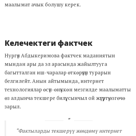
маалымат ачык болушу керек.
Келечектеги фактчек
Нургүл Абдыкеримова фактчек маданиятын
мындан ары да эл арасында жайылтууга
багытталган иш-чаралар өткөрүлүп турарын
белгилейт. Анын айтымында, интернет
технологиялар өсүп-өнүккөн мезгилде маалыматты
өз алдынча текшере билүү, сынчыл ой жүгүртүү өзгөчө
зарыл.
“Фактыларды текшерүү жөндөмү интернет