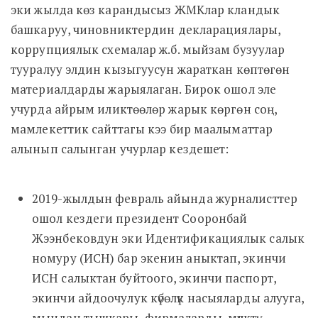
эки жылда көз карандысыз ЖМКлар кландык
башкаруу, чиновниктердин декларациялары,
коррупциялык схемалар ж.б. мыйзам бузуулар
тууралуу элдин кызыгуусун жараткан көптөгөн
материалдарды жарыялаган. Бирок ошол эле
учурда айрым иликтөөлөр жарык көргөн соң,
мамлекеттик сайттагы кээ бир маалыматтар
алынып салынган учурлар кездешет:
2019-жылдын февраль айында журналисттер
ошол кездеги президент Сооронбай
Жээнбековдун эки Идентификациялык салык
номуру (ИСН) бар экенин аныктап, экинчи
ИСН салыктан буйтоого, экинчи паспорт,
экинчи айдоочулук күбөлүк насыяларды алууга,
мындан тышкары, фирмаларды, мүлктү