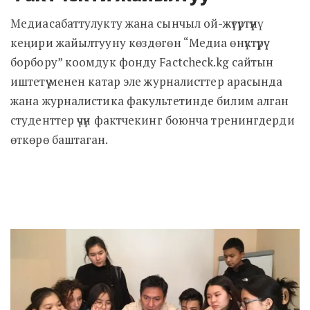
Медиасабаттулукту жана сынчыл ой-жүгүртүүнү
кеңири жайылтууну көздөгөн “Медиа өнүктүрүү
борбору” коомдук фонду Factcheck.kg сайтын
иштетүү менен катар эле журналисттер арасында
жана журналистика факультетинде билим алган
студенттер үчүн фактчекинг боюнча тренингдерди
өткөрө баштаган.