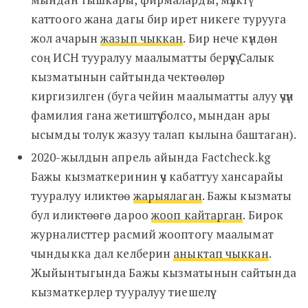
каттоого жана дагы бир ирет никеге турууга
жол ачарын
жазып чыккан
. Бир нече күндөн
соң ИСН тууралуу маалыматты берүүчү Салык
кызматынын сайтында чектөөлөр
киргизилген (буга чейин маалыматты алуу үчүн
фамилия гана жетиштүү болсо, мындан ары
ысымды толук жазуу талап кылына баштаган).
2020-жылдын апрель айында Factcheck.kg
Бажы кызматкеринин үч кабаттуу хансарайы
тууралуу иликтөө
жарыялаган
. Бажы кызматы
бул иликтөөгө дароо
жооп кайтарган
. Бирок
журналисттер расмий жооптогу маалымат
чындыкка дал келберин
аныктап чыккан
.
Жыйынтыгында Бажы кызматынын сайтында
кызматкерлер тууралуу тиешелүү