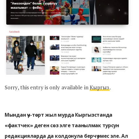
Sorry, this entry is only available in
Кыргыз
.
Мындан үч-төрт жыл мурда Кыргызстанда
«фактчек» деген сөз элге таанылмак турсун
редакцияларда да колдонула берчү эмес эле. Ал