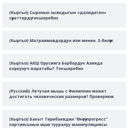
(Кыргыз) Сыранын зыяндыгын «далидеген»
сүрөттөрдү текшеребиз
(Кыргыз) Матраимовдордун изи менен. 3-бөлүм
(Кыргыз) АКШ Орусияга Борбордук Азияда
коркунуч жаратабы? Текшеребиз
(Русский) Летучая мышь с Филиппин может
достигать человеческих размеров? Проверяем
(Кыргыз) Бакыт Төрөбаевдин “Өнүгүү-прогресс”
партиясынын иши тууралуу манипуляциясы