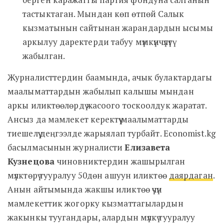
тастыктаган. Мындан көп өтпөй Салык
кызматынын сайтынан жарандардын ысымы
аркылуу даректерди табуу мүмкүнчүлүгү
жабылган.
Журналисттердин баамында, ачык булактардагы
маалыматтардын жабылып калышы мындан
аркы иликтөөлөрдү жасоого тоскоолдук жаратат.
Ансыз да мамлекет керектүү маалыматтарды
тиешелүү деңгээлде жарыялап турбайт. Economist.kg
басылмасынын журналисти
Елизавета
Кузнецова
чиновниктердин жашырылган
мүлктөрү тууралуу 50дөн ашуун иликтөө
даярдаган
.
Анын айтымында жакшы иликтөө үчүн
мамлекеттик жогорку кызматтагылардын
жакынкы туугандары, алардын мүлкү тууралуу