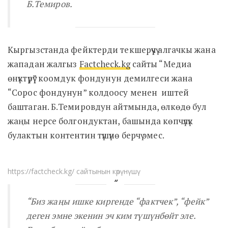
Б.Темиров.
Кыргызстанда фейктерди текшерүүчү алгачкы жана
жападан жалгыз
Factcheck.kg
сайты “Медиа
өнүктүрүү” коомдук фондунун демилгеси жана
“Сорос фондунун” колдоосу менен иштей
баштаган. Б.Темировдун айтмында, өлкөдө бул
жаңы нерсе болгондуктан, башында көпчүлүк
булактын контентин түшүнө берчү эмес.
https://factcheck.kg/ сайтынын көрүнүшү
“Биз жаңы ишке киргенде “фактчек”, “фейк”
деген эмне экенин эч ким түшүнбөйт эле.