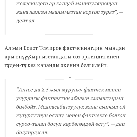
желесиндеги ар кандай манипуляциядан
жана жалган маалыматтан коргоп турат”
, —
дейт ал.
Ал эми Болот Темиров фактчекингдин мындан
ары өнүгүүсү Кыргызстандагы сөз эркиндигинен
түздөн-түз көз каранды экенин белгилейт.
“Антсе да 2,5 жыл мурунку фактчек менен
учурдагы фактчектин абалын салыштырып
болбойт. Медиасабаттуулук жана сынчыл ой-
жүгүртүүнүн өсүшү менен фактчекке болгон
суроо-талап болуп көрбөгөндөй өстү”
, — деп
билдирди ал.