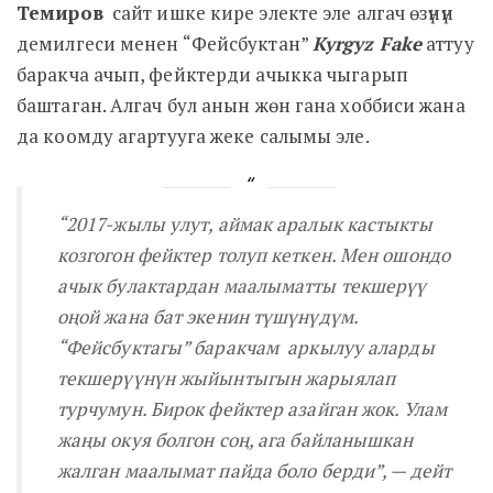
Темиров
сайт ишке кире электе эле алгач өзүнүн
демилгеси менен “Фейсбуктан”
Kyrgyz Fake
аттуу
баракча ачып, фейктерди ачыкка чыгарып
баштаган. Алгач бул анын жөн гана хоббиси жана
да коомду агартууга жеке салымы эле.
“2017-жылы улут, аймак аралык кастыкты
козгогон фейктер толуп кеткен. Мен ошондо
ачык булактардан маалыматты текшерүү
оңой жана бат экенин түшүнүдүм.
“Фейсбуктагы” баракчам аркылуу аларды
текшерүүнүн жыйынтыгын жарыялап
турчумун. Бирок фейктер азайган жок. Улам
жаңы окуя болгон соң, ага байланышкан
жалган маалымат пайда боло берди”
, — дейт