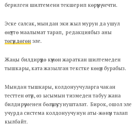
берилген шилтемени текшерип көрүүнү чечти.
Эске салсак, мындан эки жыл мурун да ушул
өңүттө маалымат тарап, редакциябыз аны
төгүндөгөн
эле.
Жаңы билдирүүдө күмөн жараткан шилтемеден
тышкары, ката жазылган текстке көңүл бурабыз.
Мындан тышкары, колдонуучуларга чакан
тесттен өтүп, өз ысымын тизмеден табуу жана
билдирүү менен бөлүшүү сунушталат. Бирок, ошол эле
учурда система колдонуучунун аты-жөнүн талап
кылбайт.