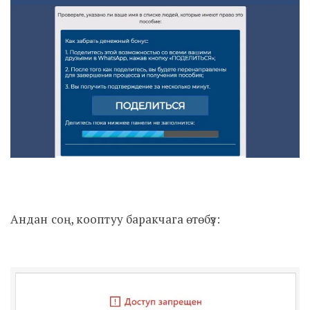
Андан соң, кооптуу баракчага өтөбүз: