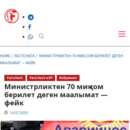
Skip
to
Telegram
content
Facebook
Pri
Me
WhatsApp
HOME
FACTCHECK
МИНИСТРЛИКТЕН 70 МИҢ СОМ БЕРИЛЕТ ДЕГЕН
МААЛЫМАТ — ФЕЙК
Factcheck
Factcheck в КР
Избранное
Министрликтен 70 миң сом
берилет деген маалымат —
фейк
14.07.2020