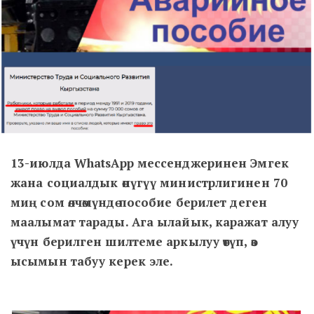
13-июлда WhatsApp мессенджеринен Эмгек
жана социалдык өнүгүү министрлигинен 70
миң сом өлчөмүндө пособие берилет деген
маалымат тарады. Ага ылайык, каражат алуу
үчүн берилген шилтеме аркылуу өтүп, өз
ысымын табуу керек эле.