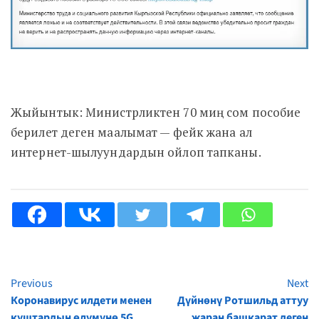
Жыйынтык: Министрликтен 70 миң сом пособие
берилет деген маалымат — фейк жана ал
интернет-шылуундардын ойлоп тапканы.
Previous
Next
Continue
Коронавирус илдети менен
Дүйнөнү Ротшильд аттуу
Reading
куштардын өлүмүнө 5G
жаран башкарат деген