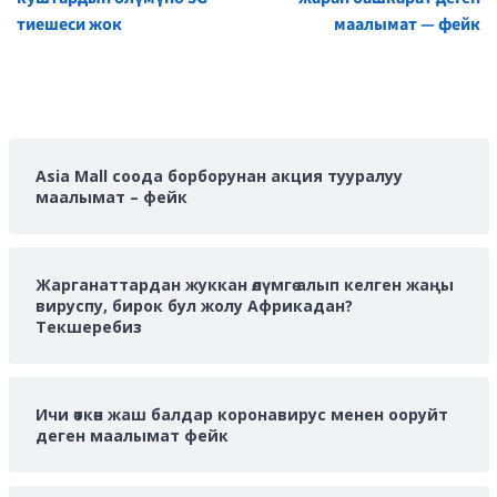
тиешеси жок
маалымат — фейк
Asia Mall соода борборунан акция тууралуу
маалымат – фейк
Жарганаттардан жуккан өлүмгө алып келген жаңы
вируспу, бирок бул жолу Африкадан?
Текшеребиз
Ичи өткөн жаш балдар коронавирус менен ооруйт
деген маалымат фейк