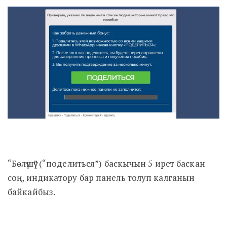
“Бөлүшүү” (“поделиться”) баскычын 5 ирет баскан
соң, индикатору бар панель толуп калганын
байкайбыз.