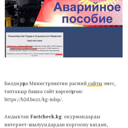
Билдирүүдө Министрликтин расмий
сайты
эмес,
таптакыр башка сайт көрсөтүлгөн:
https://b2d.buzz/kg-mlsp/.
Андыктан
Factcheck.kg
окурмандарды
интернет-шылуундардан коргоону көздөп,