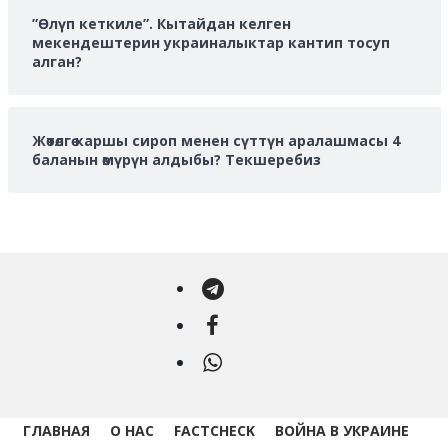
”Өлүп кеткиле”. Кытайдан келген
мекендештерин украиналыктар кантип тосуп
алган?
Жөтөлгө каршы сироп менен сүттүн аралашмасы 4
баланын өмүрүн алдыбы? Текшеребиз
Telegram
Facebook
WhatsApp
ГЛАВНАЯ
О НАС
FACTCHECK
ВОЙНА В УКРАИНЕ