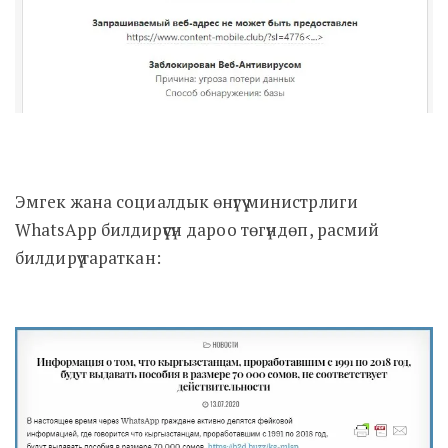
Эмгек жана социалдык өнүгүү министрлиги
WhatsApp билдирүүсүн дароо төгүндөп, расмий
билдирүү тараткан: