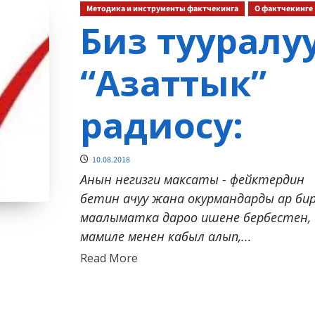
Методика и инструменты фактчекинга
О фактчекинге
Биз тууралу
“Азаттык”
радиосу:
10.08.2018
Анын негизги максаты - фейктердин
бетин ачуу жана окурмандарды ар би
маалыматка дароо ишене бербестен,
мамиле менен кабыл алып,...
Read
Read More
more
about