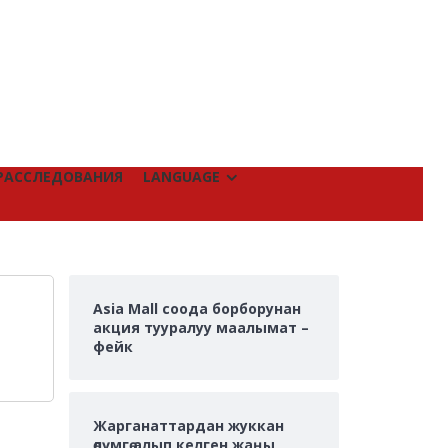
РАССЛЕДОВАНИЯ
LANGUAGE
Asia Mall соода борборунан
акция тууралуу маалымат –
фейк
Жарганаттардан жуккан
өлүмгө алып келген жаңы