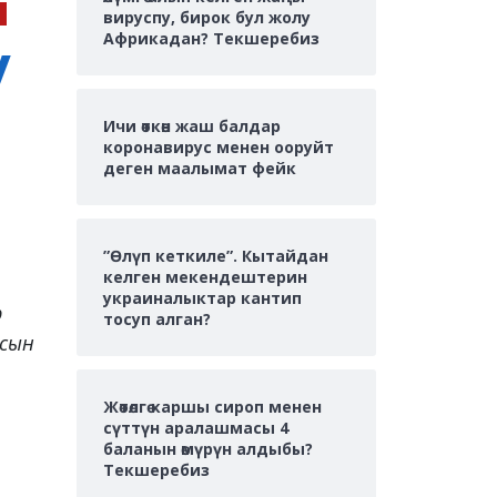
вируспу, бирок бул жолу
у
Африкадан? Текшеребиз
Ичи өткөн жаш балдар
коронавирус менен ооруйт
деген маалымат фейк
”Өлүп кеткиле”. Кытайдан
келген мекендештерин
украиналыктар кантип
р
тосуп алган?
 сын
Жөтөлгө каршы сироп менен
сүттүн аралашмасы 4
баланын өмүрүн алдыбы?
Текшеребиз