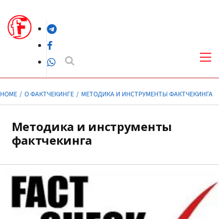
Skip
to
Telegram
content
Facebook
Pri
Me
WhatsApp
HOME
О ФАКТЧЕКИНГЕ
МЕТОДИКА И ИНСТРУМЕНТЫ ФАКТЧЕКИНГА
Методика и инструменты
фактчекинга