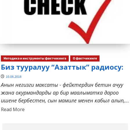
Методика и инструменты фактчекинга
О фактчекинге
Биз тууралуу “Азаттык” радиосу:
10.08.2018
Анын негизги максаты - фейктердин бетин ачуу
жана окурмандарды ар бир маалыматка дароо
ишене бербестен, сын мамиле менен кабыл алып,...
Read
Read More
more
about