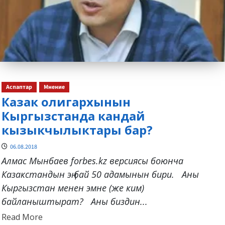
Аспаптар
Мнение
Казак олигархынын
Кыргызстанда кандай
кызыкчылыктары бар?
06.08.2018
Алмас Мынбаев forbes.kz версиясы боюнча
Казакстандын эң бай 50 адамынын бири. Аны
Кыргызстан менен эмне (же ким)
байланыштырат? Аны биздин...
Read
Read More