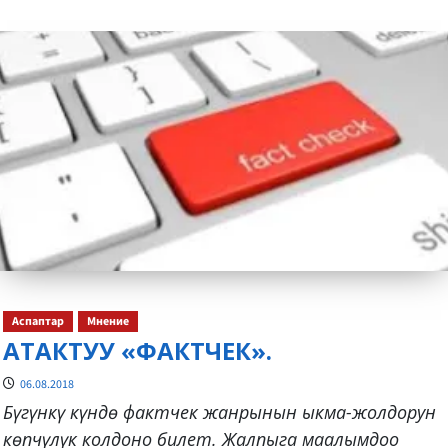
more
about
Аспаптар
Мнение
АТАКТУУ «ФАКТЧЕК».
06.08.2018
Бүгүнкү күндө фактчек жанрынын ыкма-жолдорун
көпчүлүк колдоно билет. Жалпыга маалымдоо