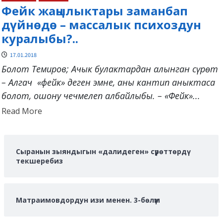
Фейк жаңылыктары заманбап
дүйнөдө – массалык психоздун
куралыбы?..
17.01.2018
Болот Темиров; Ачык булактардан алынган сүрөт
– Алгач «фейк» деген эмне, аны кантип аныктаса
болот, ошону чечмелеп албайлыбы. – «Фейк»...
Read
Read More
more
about
Сыранын зыяндыгын «далидеген» сүрөттөрдү
текшеребиз
Матраимовдордун изи менен. 3-бөлүм