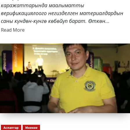
каражаттарында маалыматты
верификациялоого негизделген материалдардын
саны күндөн-күнгө көбөйүп барат. Өткөн...
Read
Read More
more
about
Аспаптар
Мнение