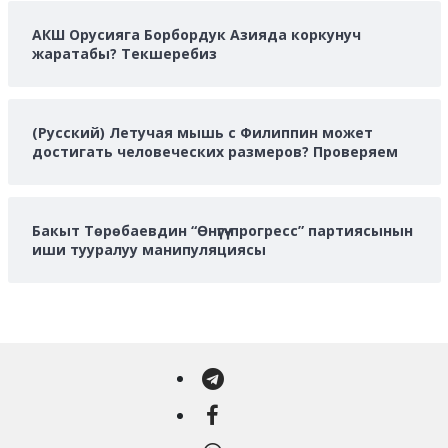
АКШ Орусияга Борбордук Азияда коркунуч
жаратабы? Текшеребиз
(Русский) Летучая мышь с Филиппин может
достигать человеческих размеров? Проверяем
Бакыт Төрөбаевдин “Өнүгүү-прогресс” партиясынын
иши тууралуу манипуляциясы
Telegram
Facebook