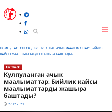
Skip
to
Telegram
content
Facebook
Pri
Me
WhatsApp
HOME
FACTCHECK
КУЛПУЛАНГАН АЧЫК МААЛЫМАТТАР: БИЙЛИК
КАЙСЫ МААЛЫМАТТАРДЫ ЖАШЫРА БАШТАДЫ?
Factcheck
Кулпуланган ачык
маалыматтар: Бийлик кайсы
маалыматтарды жашыра
баштады?
27.12.2023