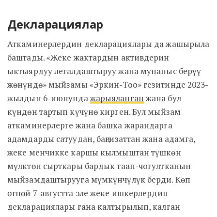
Декларациялар
Аткаминерлердин декларациялары да жашырыла
баштады. «Жеке жактардын активдерин
ыктыярдуу легалдаштыруу жана мунапыс берүү
жөнүндө» мыйзамы «Эркин-Тоо» гезитинде 2023-
жылдын 6-июнунда
жарыяланган
жана бул
күндөн тартып күчүнө кирген. Бул мыйзам
аткаминерлерге жана башка жарандарга
адамдарды сатуудан, баңгизаттан жана адамга,
жеке менчикке каршы кылмыштан түшкөн
мүлктөн сырткары бардык таап-чогултканын
мыйзамдаштырууга мүмкүнчүлүк берди. Көп
өтпөй 7-августта эле жеке ишкерлердин
декларациялары гана калтырылып, калган