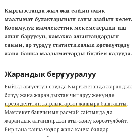
Кыргызстанда жыл өткөн сайын ачык
маалымат булактарынын саны азайып келет.
Коомчулук мамлекеттик мекемелердин иш
алып баруусун, камакка алынгандардын
санын, ар түрдүү статистикалык көрсөткүчтөрдү
жана башка маалыматтарды билбей калууда.
Жарандык берүү тууралуу
Быйыл августтун соңунда Кыргызстанда жарандык
берүү жана жарандыктан чыгаруу жөнүндө
президенттин жарлыктарын жашыра башташты
.
Мамлекет башчынын расмий сайтында да
жарандык алгандардын аты-жөнү көрсөтүлбөйт.
Бир гана канча чоңдор жана канча балдар