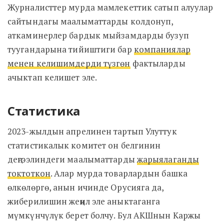
Журналисттер мурда мамлекеттик сатып алуулар
сайтындагы маалыматтарды колдонуп,
аткаминерлер бардык мыйзамдарды бузуп
туугандарына тийиштиги бар
компаниялар
менен келишимдерди түзгөн
фактыларды
ачыктап келишет эле.
Статистика
2023-жылдын апрелинен тартып Улуттук
статистикалык комитет он белгинин
деңгээлиндеги маалыматтарды
жарыялаганды
токтоткон
. Алар мурда товарлардын башка
өлкөлөргө, анын ичинде Орусияга да,
жиберилишин жеңил эле аныктаганга
мүмкүнчүлүк берет болчу. Бул АКШнын Каржы