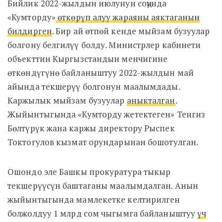
Бийлик 2022-жылдын июлунун соңунда
«Кумторду»
өткөрүп алуу жараяны аяктаганын
билдирген
. Бир ай өтпөй кенде мыйзам бузуулар
болгону белгилүү болду. Министрлер кабинети
объекттин Кыргызстандын менчигине
өткөндүгүнө байланыштуу 2022-жылдын май
айында текшерүү болгонун маалымдады.
Каржылык мыйзам бузуулар
аныкталган
.
Жыйынтыгында «Кумторду жетектеген» Тенгиз
Бөлтүрүк жана каржы директору Рыспек
Токтогулов кызмат орундарынан бошотулган.
Ошондо эле Башкы прокуратура тыкыр
текшерүүсүн баштаганы маалымдалган. Анын
жыйынтыгында мамлекетке келтирилген
болжолдуу 1 млрд сом чыгымга байланыштуу
үч