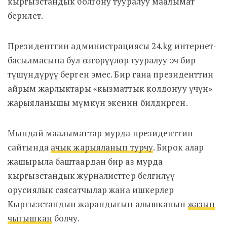
кыргызстандык болгону тууралуу маалымат
берилет.
Президенттин администрациясы 24.kg интернет-
басылмасына бул өзгөрүүлөр тууралуу эч бир
түшүндүрүү берген эмес. Бир гана президенттин
айрым жарлыктары «кызматтык колдонуу үчүн»
жарыяланышы мүмкүн экенин билдирген.
Мындай маалыматтар мурда президенттин
сайтында
ачык жарыяланып турчу
. Бирок алар
жашырыла баштаардан бир аз мурда
кыргызстандык журналисттер белгилүү
орусиялык саясатчылар жана ишкерлер
Кыргызстандын жарандыгын алышканын
жазып
чыгышкан
болчу.