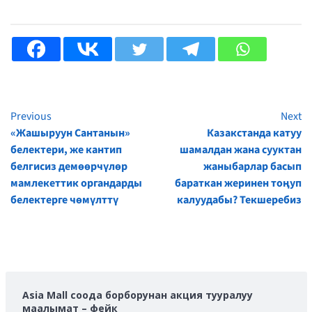
Previous
Next
Continue
«Жашыруун Сантанын»
Казакстанда катуу
Reading
белектери, же кантип
шамалдан жана сууктан
белгисиз демөөрчүлөр
жаныбарлар басып
мамлекеттик органдарды
бараткан жеринен тоңуп
белектерге чөмүлттү
калуудабы? Текшеребиз
Asia Mall соода борборунан акция тууралуу
маалымат – фейк