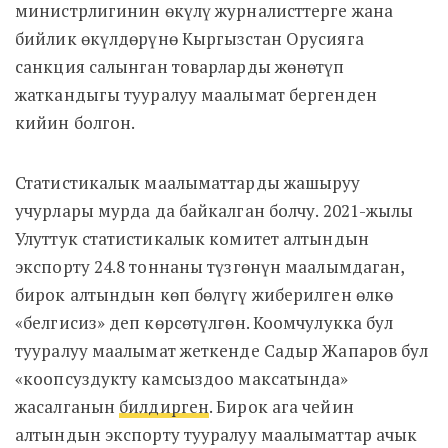
министрлигинин өкүлү журналисттерге жана
бийлик өкүлдөрүнө Кыргызстан Орусияга
санкция салынган товарларды жөнөтүп
жаткандыгы тууралуу маалымат бергенден
кийин болгон.
Статистикалык маалыматтарды жашыруу
учурлары мурда да байкалган болчу. 2021-жылы
Улуттук статистикалык комитет алтындын
экспорту 24.8 тоннаны түзгөнүн маалымдаган,
бирок алтындын көп бөлүгү жиберилген өлкө
«белгисиз» деп көрсөтүлгөн. Коомчулукка бул
тууралуу маалымат жеткенде Садыр Жапаров бул
«коопсуздукту камсыздоо максатында»
жасалганын
билдирген
. Бирок ага чейин
алтындын экспорту тууралуу маалыматтар ачык