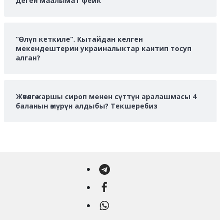
деген маалымат фейк
”Өлүп кеткиле”. Кытайдан келген
мекендештерин украиналыктар кантип тосуп
алган?
Жөтөлгө каршы сироп менен сүттүн аралашмасы 4
баланын өмүрүн алдыбы? Текшеребиз
Telegram
Facebook
WhatsApp