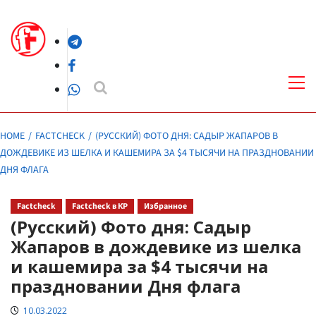
Skip
to
Telegram
content
Facebook
Pri
Me
WhatsApp
HOME
FACTCHECK
(РУССКИЙ) ФОТО ДНЯ: САДЫР ЖАПАРОВ В
ДОЖДЕВИКЕ ИЗ ШЕЛКА И КАШЕМИРА ЗА $4 ТЫСЯЧИ НА ПРАЗДНОВАНИИ
ДНЯ ФЛАГА
Factcheck
Factcheck в КР
Избранное
(Русский) Фото дня: Садыр
Жапаров в дождевике из шелка
и кашемира за $4 тысячи на
праздновании Дня флага
10.03.2022