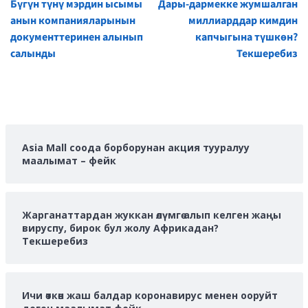
Бүгүн түнү мэрдин ысымы
Дары-дармекке жумшалган
Reading
анын компанияларынын
миллиарддар кимдин
документтеринен алынып
капчыгына түшкөн?
салынды
Текшеребиз
Asia Mall соода борборунан акция тууралуу
маалымат – фейк
Жарганаттардан жуккан өлүмгө алып келген жаңы
вируспу, бирок бул жолу Африкадан?
Текшеребиз
Ичи өткөн жаш балдар коронавирус менен ооруйт