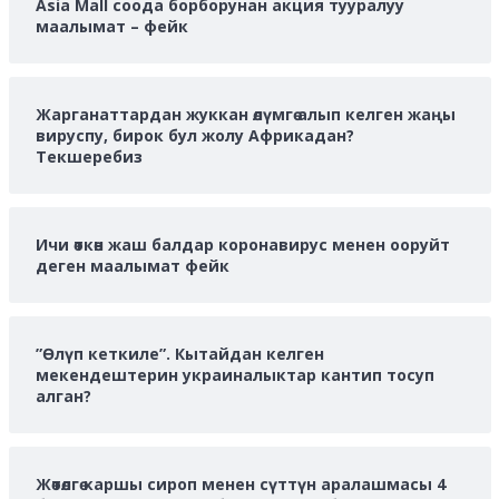
Asia Mall соода борборунан акция тууралуу
маалымат – фейк
Жарганаттардан жуккан өлүмгө алып келген жаңы
вируспу, бирок бул жолу Африкадан?
Текшеребиз
Ичи өткөн жаш балдар коронавирус менен ооруйт
деген маалымат фейк
”Өлүп кеткиле”. Кытайдан келген
мекендештерин украиналыктар кантип тосуп
алган?
Жөтөлгө каршы сироп менен сүттүн аралашмасы 4