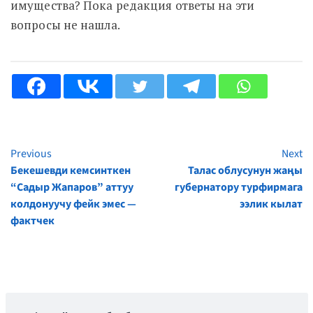
имущества? Пока редакция ответы на эти
вопросы не нашла.
Previous
Next
Continue
Бекешевди кемсинткен
Талас облусунун жаңы
Reading
“Садыр Жапаров” аттуу
губернатору турфирмага
колдонуучу фейк эмес —
ээлик кылат
фактчек