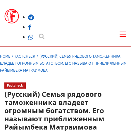
Skip
to
Telegram
content
Facebook
Pri
Me
WhatsApp
HOME
FACTCHECK
(РУССКИЙ) СЕМЬЯ РЯДОВОГО ТАМОЖЕННИКА
ВЛАДЕЕТ ОГРОМНЫМ БОГАТСТВОМ. ЕГО НАЗЫВАЮТ ПРИБЛИЖЕННЫМ
РАЙЫМБЕКА МАТРАИМОВА
Factcheck
(Русский) Семья рядового
таможенника владеет
огромным богатством. Его
называют приближенным
Райымбека Матраимова