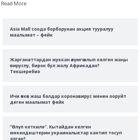
Read
Read More
more
about
Asia Mall соода борборунан акция тууралуу
маалымат – фейк
Жарганаттардан жуккан өлүмгө алып келген жаңы
вируспу, бирок бул жолу Африкадан?
Текшеребиз
Ичи өткөн жаш балдар коронавирус менен ооруйт
деген маалымат фейк
”Өлүп кеткиле”. Кытайдан келген
мекендештерин украиналыктар кантип тосуп
алган?