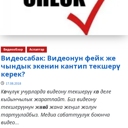
Видеообзор
Аспаптар
Видеосабак: Видеонун фейк же
чындык экенин кантип текшерүү
керек?
17.08.2018
Көпчүлүк учурларда видеону текшерүү көп деле
кыйынчылык жаратпайт. Биз видеону
текшерүүнүн жөнөкөй жана жеңил жолун
тартуулайбыз. Медиа сабаттуулук боюнча
видео...