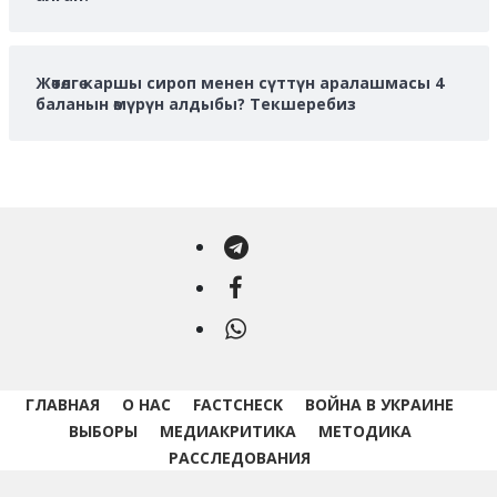
Жөтөлгө каршы сироп менен сүттүн аралашмасы 4
баланын өмүрүн алдыбы? Текшеребиз
Telegram
Facebook
WhatsApp
ГЛАВНАЯ
О НАС
FACTCHECK
ВОЙНА В УКРАИНЕ
ВЫБОРЫ
МЕДИАКРИТИКА
МЕТОДИКА
РАССЛЕДОВАНИЯ