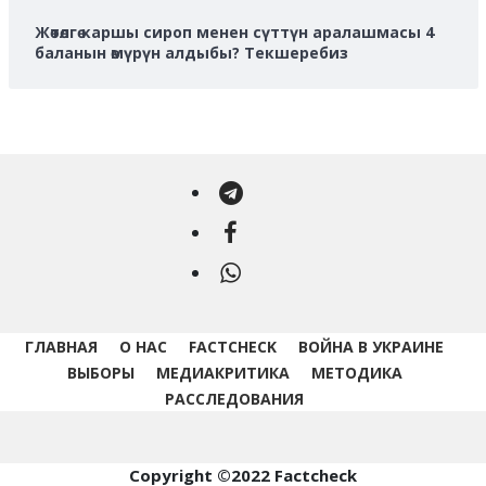
Жөтөлгө каршы сироп менен сүттүн аралашмасы 4
баланын өмүрүн алдыбы? Текшеребиз
Telegram
Facebook
WhatsApp
ГЛАВНАЯ
О НАС
FACTCHECK
ВОЙНА В УКРАИНЕ
ВЫБОРЫ
МЕДИАКРИТИКА
МЕТОДИКА
РАССЛЕДОВАНИЯ
Copyright ©2022 Factcheck