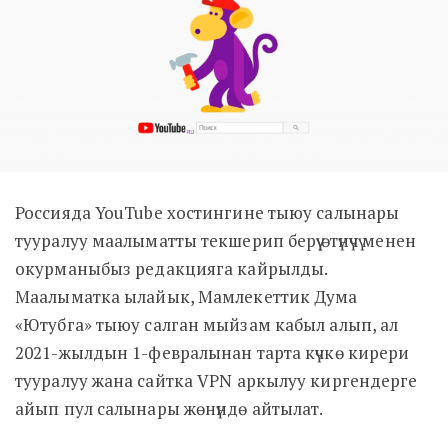
Россияда YouTube хостингине тыюу салынары
тууралуу маалыматты текшерип берүү өтүнүчү менен
окурманыбыз редакцияга кайрылды.
Маалыматка ылайык, Мамлекеттик Дума
«Ютубга» тыюу салган мыйзам кабыл алып, ал
2021-жылдын 1-февралынан тарта күчкө кирери
тууралуу жана сайтка VPN аркылуу киргендерге
айып пул салынары жөнүндө айтылат.