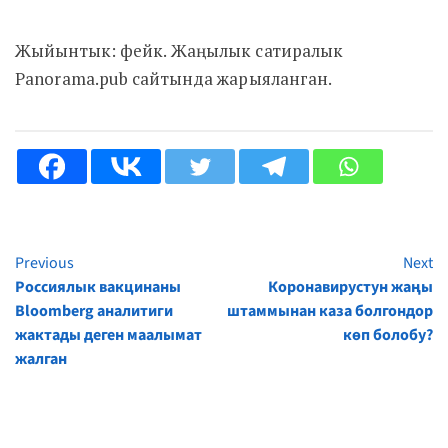
Жыйынтык: фейк. Жаңылык сатиралык
Panorama.pub сайтында жарыяланган.
Previous
Next
Continue
Россиялык вакцинаны
Коронавирустун жаңы
Reading
Bloomberg аналитиги
штаммынан каза болгондор
жактады деген маалымат
көп болобу?
жалган