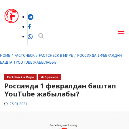
Skip
to
Telegram
content
Facebook
Pri
Me
WhatsApp
HOME
FACTCHECK
FACTCHECK В МИРЕ
РОССИЯДА 1 ФЕВРАЛДАН
БАШТАП YOUTUBE ЖАБЫЛАБЫ?
Factcheck в Мире
Избранное
Россияда 1 февралдан баштап
YouTube жабылабы?
26.01.2021