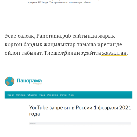
Эске салсак, Panorama.pub сайтында жарык
көргөн бардык жаңылыктар тамаша иретинде
ойлоп табылат. Тиешелүү билдирүү сайтта
жазылган
.