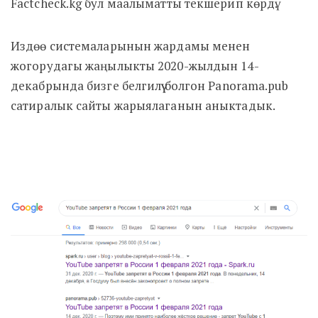
Factcheck.kg бул маалыматты текшерип көрдү.
Издөө системаларынын жардамы менен
жогорудагы жаңылыкты 2020-жылдын 14-
декабрында бизге белгилүү болгон
Panorama.pub
сатиралык сайты жарыялаганын аныктадык.