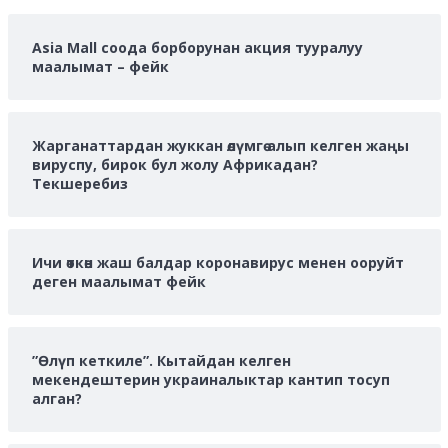
Asia Mall соода борборунан акция тууралуу
маалымат – фейк
Жарганаттардан жуккан өлүмгө алып келген жаңы
вируспу, бирок бул жолу Африкадан?
Текшеребиз
Ичи өткөн жаш балдар коронавирус менен ооруйт
деген маалымат фейк
”Өлүп кеткиле”. Кытайдан келген
мекендештерин украиналыктар кантип тосуп
алган?