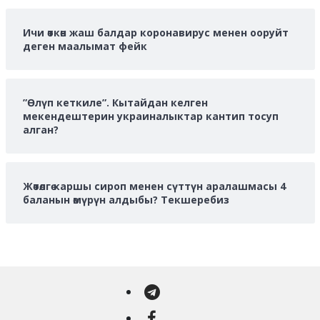
Ичи өткөн жаш балдар коронавирус менен ооруйт
деген маалымат фейк
”Өлүп кеткиле”. Кытайдан келген
мекендештерин украиналыктар кантип тосуп
алган?
Жөтөлгө каршы сироп менен сүттүн аралашмасы 4
баланын өмүрүн алдыбы? Текшеребиз
Telegram
Facebook