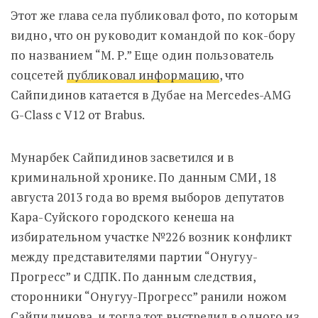
Этот же глава села публиковал фото, по которым
видно, что он руководит командой по кок-бору
по названием “М. Р.” Еще один пользователь
соцсетей
публиковал информацию
, что
Сайпидинов катается в Дубае на Mercedes-AMG
G-Class с V12 от Brabus.
Мунарбек Сайпидинов засветился и в
криминальной хронике. По данным СМИ, 18
августа 2013 года во время выборов депутатов
Кара-Суйского городского кенеша на
избирательном участке №226 возник конфликт
между представителями партии “Онугуу-
Прогресс” и СДПК. По данным следствия,
сторонники “Онугуу-Прогресс” ранили ножом
Сайпидинова, и тогда тот выстрелил в одного из