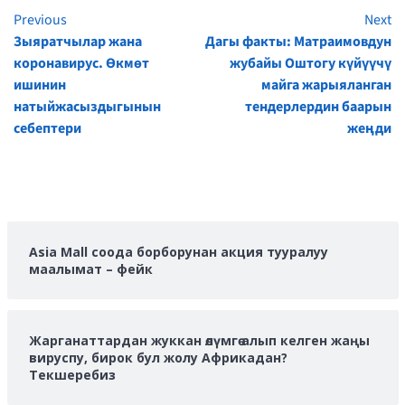
Previous
Next
Continue
Зыяратчылар жана
Дагы факты: Матраимовдун
Reading
коронавирус. Өкмөт
жубайы Оштогу күйүүчү
ишинин
майга жарыяланган
натыйжасыздыгынын
тендерлердин баарын
себептери
жеңди
Asia Mall соода борборунан акция тууралуу
маалымат – фейк
Жарганаттардан жуккан өлүмгө алып келген жаңы
вируспу, бирок бул жолу Африкадан?
Текшеребиз