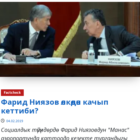
about
Factcheck
Фарид Ниязов өлкөдөн качып
кеттиби?
04.02.2019
Социалдык түйүндөрдө Фарид Ниязовдун "Манас"
аэропортунда каттоодо кезекте тургандыгы