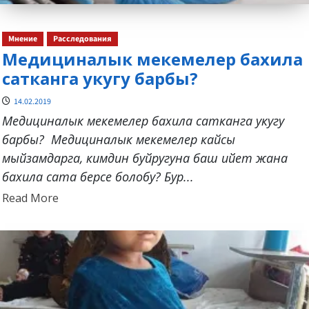
Мнение
Расследования
Медициналык мекемелер бахила
сатканга укугу барбы?
14.02.2019
Медициналык мекемелер бахила сатканга укугу
барбы? Медициналык мекемелер кайсы
мыйзамдарга, кимдин буйругуна баш ийет жана
бахила сата берсе болобу? Бур...
Read
Read More
more
about