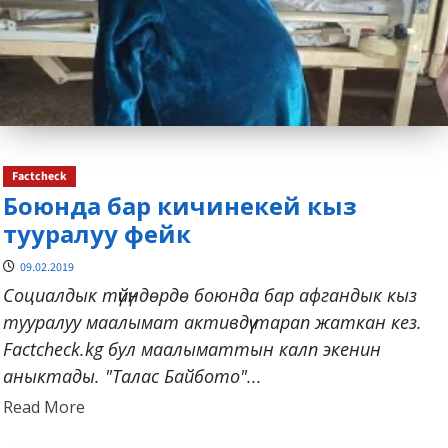
Factcheck
Боюнда бар кичинекей кыз
тууралуу фейк
09.02.2019
Социалдык түйүндөрдө боюнда бар афгандык кыз
тууралуу маалымат активдүү тарап жаткан кез.
Factcheck.kg бул маалыматтын калп экенин
аныктады. "Талас Байбото"...
Read
Read More
more