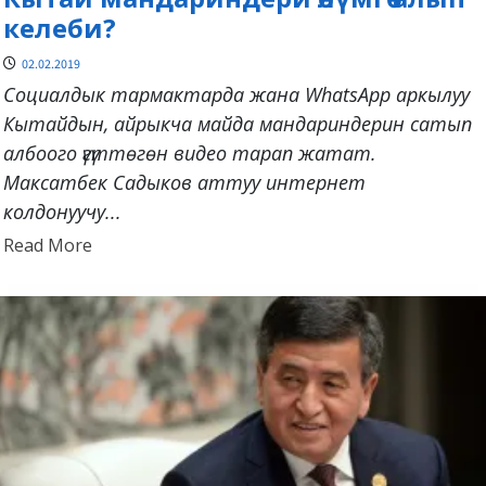
келеби?
02.02.2019
Социалдык тармактарда жана WhatsApp аркылуу
Кытайдын, айрыкча майда мандариндерин сатып
албоого үгүттөгөн видео тарап жатат.
Максатбек Садыков аттуу интернет
колдонуучу...
Read
Read More
more
about