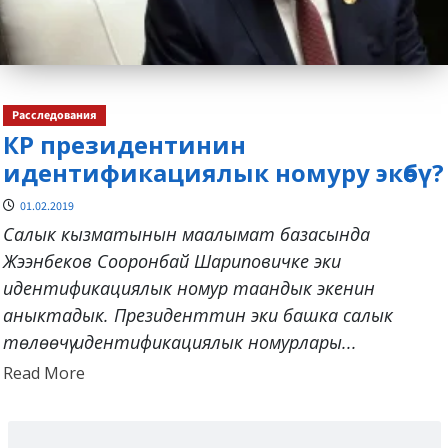
Расследования
КР президентинин
идентификациялык номуру экөөбү?
01.02.2019
Салык кызматынын маалымат базасында
Жээнбеков Сооронбай Шариповичке эки
идентификациялык номур таандык экенин
аныктадык. Президенттин эки башка салык
төлөөчү идентификациялык номурлары...
Read
Read More
more
about