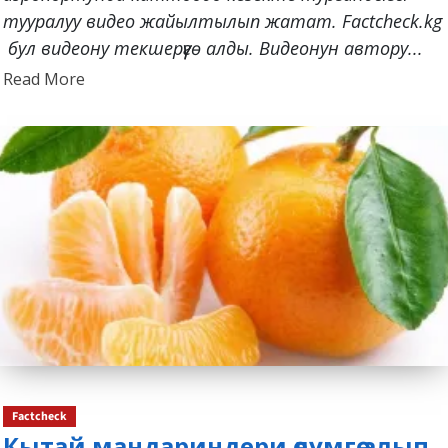
тууралуу видео жайылтылып жатат. Factcheck.kg
бул видеону текшерүүгө алды. Видеонун автору...
Read
Read More
more
about
Factcheck
Кытай мандариндери өлүмгө алып