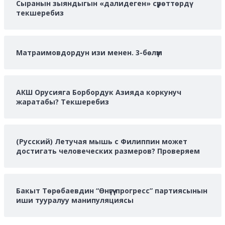
Сыранын зыяндыгын «далидеген» сүрөттөрдү
текшеребиз
Матраимовдордун изи менен. 3-бөлүм
АКШ Орусияга Борбордук Азияда коркунуч
жаратабы? Текшеребиз
(Русский) Летучая мышь с Филиппин может
достигать человеческих размеров? Проверяем
Бакыт Төрөбаевдин “Өнүгүү-прогресс” партиясынын
иши тууралуу манипуляциясы