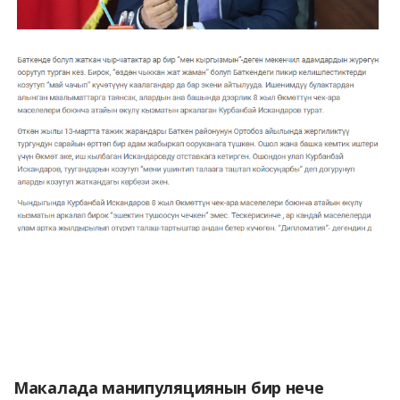
Макалада манипуляциянын бир нече