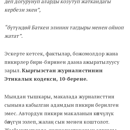
деп догурунуп аларды козутуп жаткандагы
кербези экен”,
“бүтүндөй Баткен элинин тагдыры менен ойноп
жатат”.
Эскерте кетсек, фактылар, божомолдор жана
пикирлер бири-биринен даана ажыратылуусу
зарыл.
Кыргызстан журналистинин
Этикалык кодекси, 10-берене.
Мындан тышкары, макалада журналисттин
сынына кабылган адамдын пикири берилген
эмес. Автордун пикири макаланын көпчүлүк
бөлүгүн ээлеп, жалаң сын менен коштолот.
Жыйынтыгында, журналистиканын алгачкы