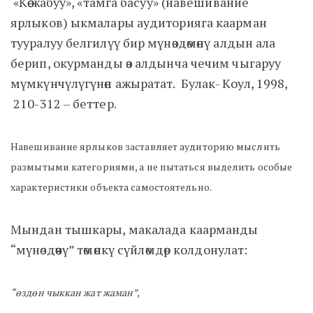
«Көө жабуу», «тамга басуу» (навешивание
ярлыков) ыкмалары аудиторияга каарман
тууралуу белгилүү бир мүнөздөмөнү алдын ала
берип, окурманды өз алдынча чечим чыгаруу
мүмкүнчүлүгүнөн ажыратат. Булак- Коул, 1998,
210-312 – беттер.
Навешивание ярлыков заставляет аудиторию мыслить
размытыми категориями, а не пытаться выделить особые
характеристики объекта самостоятельно.
Мындан тышкары, макалада каарманды
“мүнөздөөчү” төмөнкү сүйлөмдөр колдонулат:
“өздөн чыккан жат жаман”,