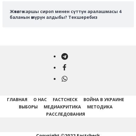
Жөтөлгө каршы сироп менен сүттүн аралашмасы 4
баланын өмүрүн алдыбы? Текшеребиз
Telegram
Facebook
WhatsApp
ГЛАВНАЯ
О НАС
FACTCHECK
ВОЙНА В УКРАИНЕ
ВЫБОРЫ
МЕДИАКРИТИКА
МЕТОДИКА
РАССЛЕДОВАНИЯ
Copyright ©2022 Factcheck