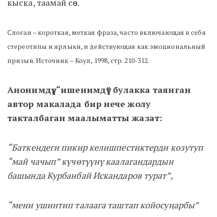
кыска, таамай сөз.
Слоган – короткая, меткая фраза, часто включающая в себя
стереотипы и ярлыки, и действующая как эмоциональный
призыв. Источник – Коул, 1998, стр. 210-312.
Анонимдүү, “ишенимдүү” булакка таянган
автор макалада бир нече жолу
такталбаган маалыматты жазат:
“
Баткендеги пикир келишпестиктерди козутуп
“май чачып” күчөтүүнү каалагандардын
башында Курбанбай Искандаров турат”,
“мени ушинтип талаага таштап койосуңарбы”