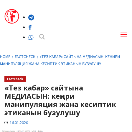
Skip
to
Telegram
content
Facebook
Pri
Me
WhatsApp
HOME
FACTCHECK
«ТЕЗ КАБАР» САЙТЫНА МЕДИАСЫН: КЕҢИРИ
МАНИПУЛЯЦИЯ ЖАНА КЕСИПТИК ЭТИКАНЫН БУЗУЛУШУ
Factcheck
«Тез кабар» сайтына
МЕДИАСЫН: кеңири
манипуляция жана кесиптик
этиканын бузулушу
16.01.2020