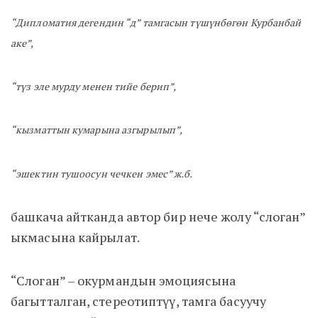
“Дипломатия дегендин “д” тамгасын түшүнбөгөн Курбанбай
аке”,
“түз эле мурду менен тийе берип”,
“кызматтын кумарына азгырылып”,
“эшектин тушоосун чечкен эмес” ж.б.
башкача айтканда автор бир нече жолу “слоган”
ыкмасына кайрылат.
“Слоган” – окурмандын эмоциясына
багытталган, стереотиптүү, тамга басуучу