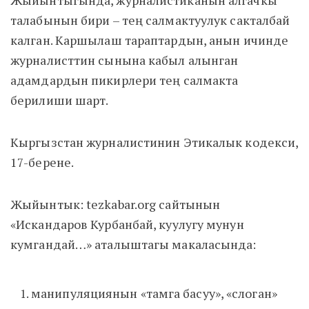
талабынын бири – тең салмактуулук сакталбай
калган. Каршылаш тараптардын, анын ичинде
журналисттин сынына кабыл алынган
адамдардын пикирлери тең салмакта
берилиши шарт.
Кыргызстан журналистинин Этикалык кодекси,
17-берене.
Жыйынтык: tezkabar.org сайтынын
«Искандаров Курбанбай, куулугу мунун
кумгандай…» аталыштагы макаласында:
манипуляциянын «тамга басуу», «слоган»