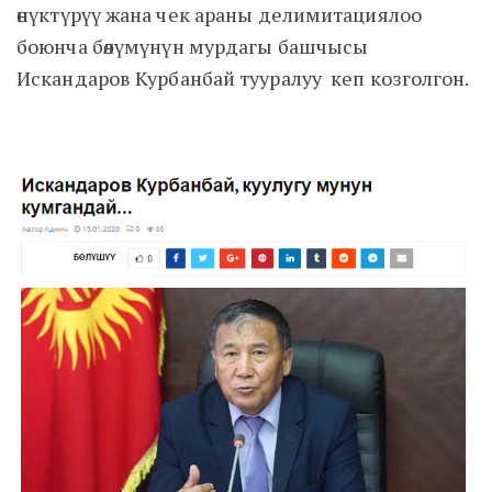
өнүктүрүү жана чек араны делимитациялоо
боюнча бөлүмүнүн мурдагы башчысы
Искандаров Курбанбай тууралуу кеп козголгон.