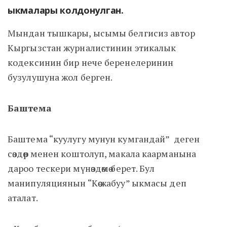
ыкмалары колдонулган.
Мындан тышкары, ысымы белгисиз автор
Кыргызстан журналистинин этикалык
кодексинин бир нече беренелеринин
бузулушуна жол берген.
Баштема
Баштема “куулугу мунун кумгандай” деген
сөздөр менен коштолуп, макала каарманына
дароо тескери мүнөздөмө берет. Бул
манипуляциянын “Көө жабуу” ыкмасы деп
аталат.