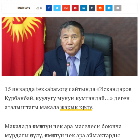
15 январда tezkabar.org сайтында «Искандаров
Курбанбай, куулугу мунун кумгандай…» деген
аталыштагы макала
жарык көрдү
.
Макалада өкмөттүн чек ара маселеси боюнча
мурдагы өкүлү, өкмөттүн чек ара аймактарды