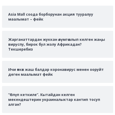
Asia Mall соода борборунан акция тууралуу
маалымат – фейк
Жарганаттардан жуккан өлүмгө алып келген жаңы
вируспу, бирок бул жолу Африкадан?
Текшеребиз
Ичи өткөн жаш балдар коронавирус менен ооруйт
деген маалымат фейк
”Өлүп кеткиле”. Кытайдан келген
мекендештерин украиналыктар кантип тосуп
алган?