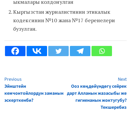
ыкмалары колдонулган
Кыргызстан журналистинин этикалык
кодексинин №10 жана №17 беренелери
бузулган.
Previous
Next
Continue
Эйнштейн
Ооз көңдөйүндөгү сейрек
Reading
кемчонтойлордун заманын
дарт Алланын жазасыбы же
эскерткенби?
гигиенанын жоктугубу?
Текшеребиз