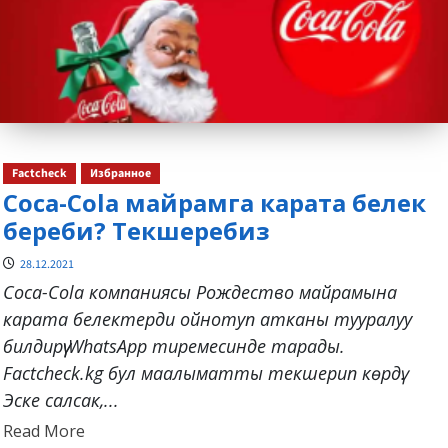
Factcheck
Избранное
Coca-Cola майрамга карата белек
береби? Текшеребиз
28.12.2021
Coca-Cola компаниясы Рождество майрамына
карата белектерди ойнотуп атканы тууралуу
билдирүү WhatsApp тиремесинде тарады.
Factcheck.kg бул маалыматты текшерип көрдү.
Эске салсак,...
Read
Read More