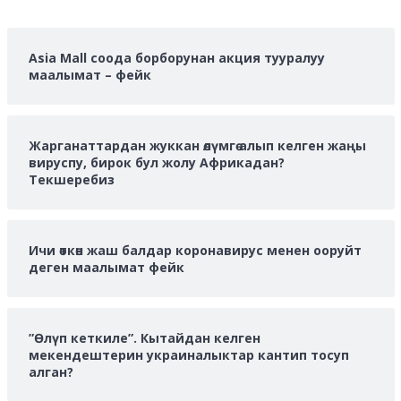
more
about
Asia Mall соода борборунан акция тууралуу
маалымат – фейк
Жарганаттардан жуккан өлүмгө алып келген жаңы
вируспу, бирок бул жолу Африкадан?
Текшеребиз
Ичи өткөн жаш балдар коронавирус менен ооруйт
деген маалымат фейк
”Өлүп кеткиле”. Кытайдан келген
мекендештерин украиналыктар кантип тосуп
алган?