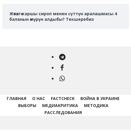
Жөтөлгө каршы сироп менен сүттүн аралашмасы 4
баланын өмүрүн алдыбы? Текшеребиз
Telegram
Facebook
WhatsApp
ГЛАВНАЯ
О НАС
FACTCHECK
ВОЙНА В УКРАИНЕ
ВЫБОРЫ
МЕДИАКРИТИКА
МЕТОДИКА
РАССЛЕДОВАНИЯ