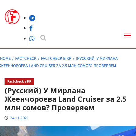
Skip
to
Telegram
content
Facebook
Pri
Me
WhatsApp
HOME
FACTCHECK
FACTCHECK В КР
(РУССКИЙ) У МИРЛАНА
ЖЕЕНЧОРОЕВА LAND CRUISER ЗА 2.5 МЛН СОМОВ? ПРОВЕРЯЕМ
Factcheck в КР
(Русский) У Мирлана
Жеенчороева Land Cruiser за 2.5
млн сомов? Проверяем
24.11.2021