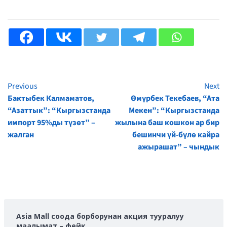
Previous
Next
Continue
Бактыбек Калмаматов,
Өмүрбек Текебаев, “Ата
Reading
“Азаттык”: “Кыргызстанда
Мекен”: “Кыргызстанда
импорт 95%ды түзөт” –
жылына баш кошкон ар бир
жалган
бешинчи үй-бүлө кайра
ажырашат” – чындык
Asia Mall соода борборунан акция тууралуу
маалымат – фейк