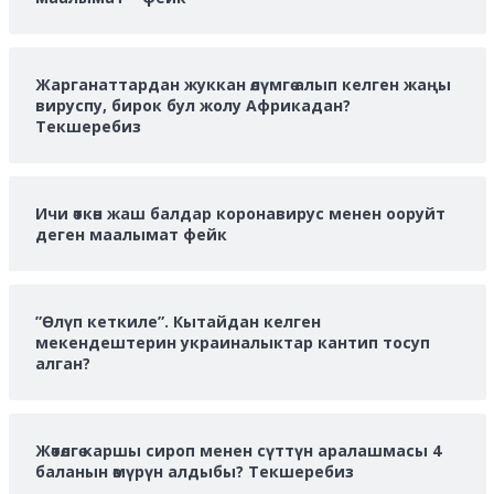
Жарганаттардан жуккан өлүмгө алып келген жаңы
вируспу, бирок бул жолу Африкадан?
Текшеребиз
Ичи өткөн жаш балдар коронавирус менен ооруйт
деген маалымат фейк
”Өлүп кеткиле”. Кытайдан келген
мекендештерин украиналыктар кантип тосуп
алган?
Жөтөлгө каршы сироп менен сүттүн аралашмасы 4
баланын өмүрүн алдыбы? Текшеребиз