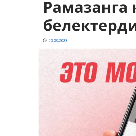
Рамазанга 
белектерди
20.03.2023