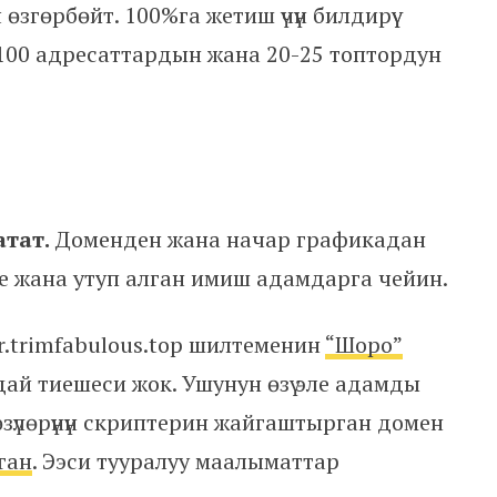
згөрбөйт. 100%га жетиш үчүн билдирүү
100 адресаттардын жана 20-25 топтордун
атат.
Доменден жана начар графикадан
е жана утуп алган имиш адамдарга чейин.
r.trimfabulous.top шилтеменин
“Шоро”
ай тиешеси жок. Ушунун өзү эле адамды
зүлөрүнүн скриптерин жайгаштырган домен
ган
. Ээси тууралуу маалыматтар