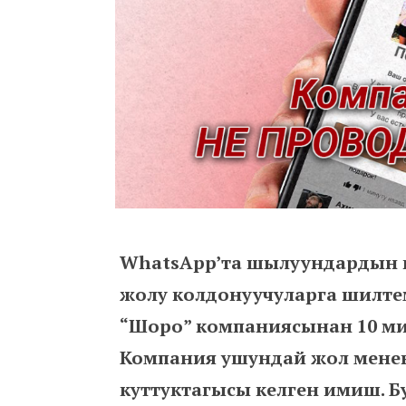
WhatsApp’та шылуундардын ке
жолу колдонуучуларга шилтеме
“Шоро” компаниясынан 10 миң
Компания ушундай жол мене
куттуктагысы келген имиш. Б