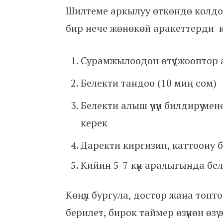
Шилтеме аркылуу өткөндө колдо
бир нече жөнөкөй аракеттерди к
Сурамжылоодон өтүү (жооптор
Белекти тандоо (10 миң сом)
Белекти алыш үчүн билдирүү мен
керек
Даректи киргизип, каттоону бүтү
Кийин 5-7 күн аралыгында белек
Көңүл бургула, достор жана топтор
берилет, бирок таймер өзүнөн өз