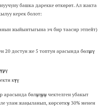
нуучуну башка дарекке өткөрөт. Ал жакта
ылуу керек болот:
 анын жыйынтыгына эч бир таасир этпейт)
ен 20 достун же 5 топтун арасында бөлүшүү
рүү
ти күтүү
 арасында бөлүшүү үчүн чектелген убакыт
ү эле улам жаңыланып, көрсөткүч 30% менен