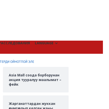
РАССЛЕДОВАНИЯ
LANGUAGE
КТЕРДИ ОЙНОТПОЙ ЭЛЕ
Asia Mall соода борборунан
акция тууралуу маалымат –
фейк
Жарганаттардан жуккан
өлүмгө алып келген жаңы