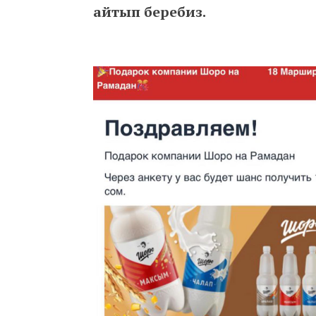
айтып беребиз.