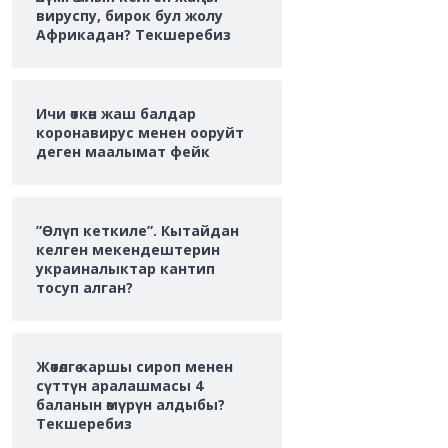
вируспу, бирок бул жолу
Африкадан? Текшеребиз
Ичи өткөн жаш балдар
коронавирус менен ооруйт
деген маалымат фейк
”Өлүп кеткиле”. Кытайдан
келген мекендештерин
украиналыктар кантип
тосуп алган?
Жөтөлгө каршы сироп менен
сүттүн аралашмасы 4
баланын өмүрүн алдыбы?
Текшеребиз