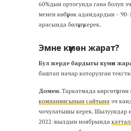
60%дын ортосунда гана болуп эч ө
менен көбүрөк адамдардын – 90-
арасында бөлүшүү керек.
Эмне күмөн жарат?
Бул жерде бардыгы күмөн жар
баштап начар которулган текстк
Домен.
Таркатмада көрсөтүлгөн 
компаниясынын сайтына
эч канд
чочулатышы керек. Шылуундар ө
2022-жылдын ноябрында
каттал