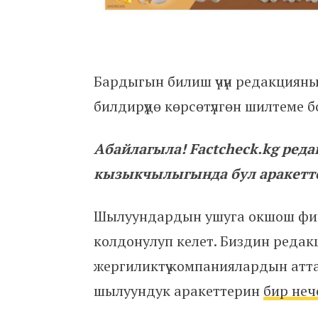
Бардыгын билиш үчүн редакциян
билдирүүдө көрсөтүлгөн шилтеме бо
Абайлагыла! Factcheck.kg ре
кызыкчылыгында бул аракетт
Шылуундардын ушуга окшош фиш
колдонулуп келет. Биздин редакц
жергиликтүү компаниялардын атт
шылуундук аракеттерин
бир неч