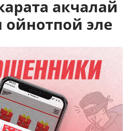
карата акчалай
 ойнотпой эле