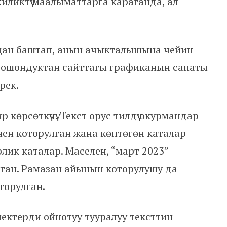
ликтүү маалыматтарга караганда, ал
ан баштап, анын ачыкталышына чейин
, ошондуктан сайттагы графиканын сапаты
рек.
көрсөткүчү. Текст орус тилдүү окурмандар
енен которулган жана көптөгөн каталар
рлик каталар. Маселен, “март 2023”
лган. Рамазан айынын которулушу да
торулган.
електерди ойнотуу тууралуу тексттин