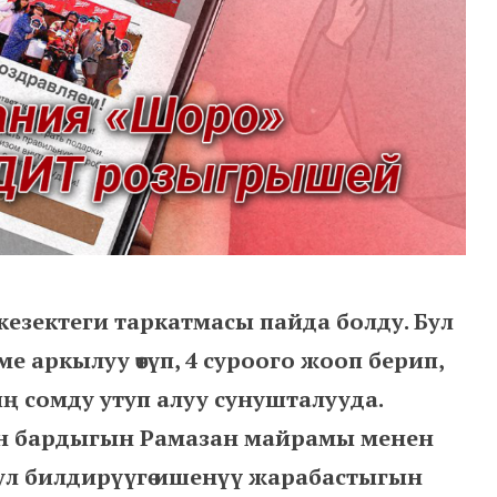
зектеги таркатмасы пайда болду. Бул
 аркылуу өтүп, 4 суроого жооп берип,
 сомду утуп алуу сунушталууда.
н бардыгын Рамазан майрамы менен
ул билдирүүгө ишенүү жарабастыгын