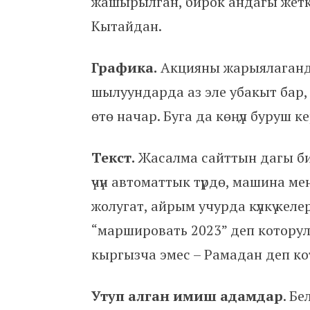
жашырылган, бирок андагы жетки
Кытайдан.
Графика.
Акцияны жарыялаганд
шылуундарда аз эле убакыт бар
өтө начар. Буга да көңүл буруш ке
Текст.
Жасалма сайттын дагы бир 
үчүн автоматтык түрдө, машина м
жолугат, айрым учурда күлкү келе
“маршировать 2023” деп котору
кыргызча эмес – Рамадан деп ко
Утуп алган имиш адамдар
. Б