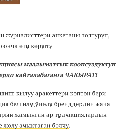
ын журналисттери анкетаны толтуруп,
юнча өтүп көрүштү.
дакциясы маалыматтык коопсуздуктун
ерди кайталабаганга ЧАКЫРАТ!
инг кылуу аракеттери көптөн бери
ия белгилүү дүйнөлүк бренддердин жана
арын жамынган ар түрдүү акциялардын
е жолу ачыктаган болчу
.