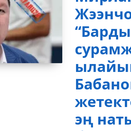
Жээнчо
“Барды
сурам
ылайык
Бабано
жетект
эң нат