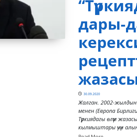
“Түрки
дары-д
керекс
рецептт
жазасы
30.09.2020
Жалган. 2002-жылдын
менен (Европа Бирлиги
Түркиядагы өлүм жаза
кылмыштары үчүн алын
Read
Read More