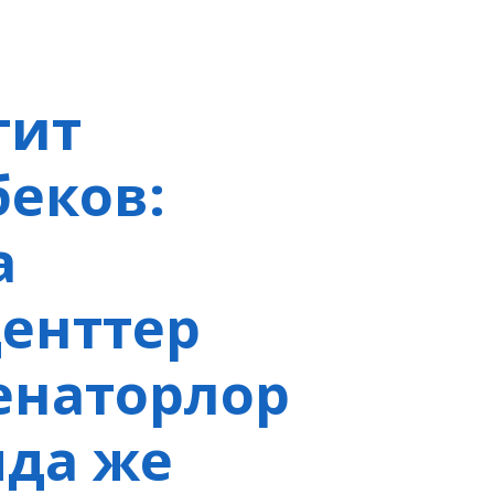
гит
еков:
а
енттер
енаторлор
да же