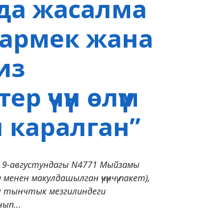
яда жасалма
армек жана
из
ер үчүн өлүм
 каралган”
 9-августундагы N4771 Мыйзамы
 менен макулдашылган үчүнчү пакет),
сы тынчтык мезгилиндеги
ып...