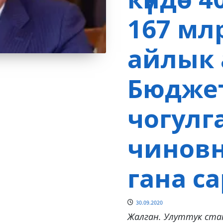
167 мл
айлык 
Бюдже
чогулг
чиновн
гана с
30.09.2020
Жалган. Улуттук ст