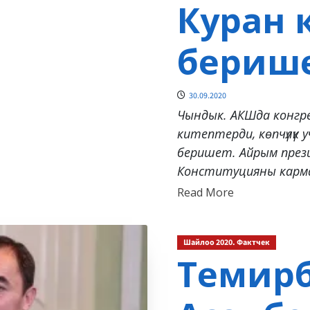
Куран 
бериш
30.09.2020
Чындык. АКШда конгр
китептерди, көпчүлүк 
беришет. Айрым през
Конституцияны кармаг
Read
Read More
more
about
Шайлоо 2020. Фактчек
Темир