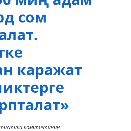
рд сом
алат.
тке
ан каражат
иктерге
арпталат»
атистика комитетинин