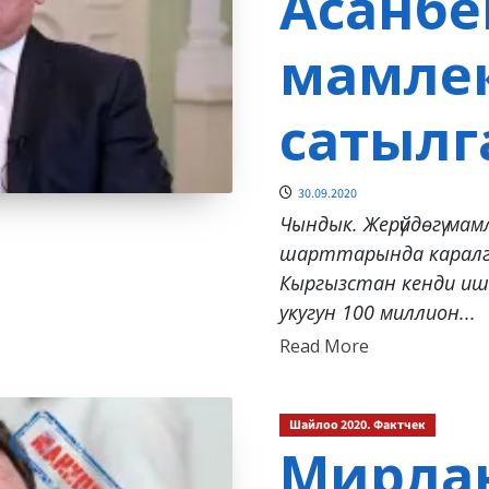
Асанбе
мамлеке
сатылг
30.09.2020
Чындык. Жерүйдөгү мам
шарттарында каралга
Кыргызстан кенди ишт
укугун 100 миллион...
Read
Read More
more
about
Шайлоо 2020. Фактчек
Мирла