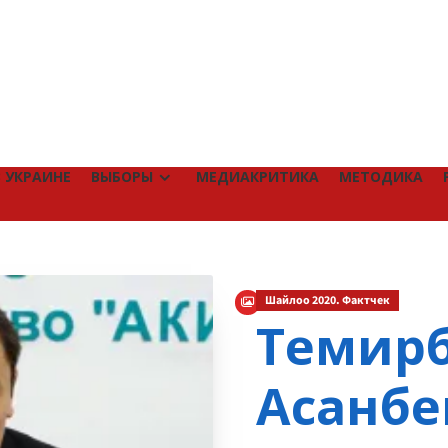
 УКРАИНЕ
ВЫБОРЫ
МЕДИАКРИТИКА
МЕТОДИКА
Шайлоо 2020. Фактчек
Темир
Асанбе