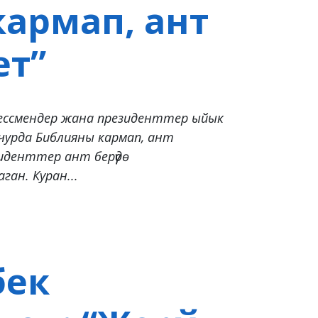
кармап, ант
ет”
ессмендер жана президенттер ыйык
учурда Библияны кармап, ант
иденттер ант берүүдө
ан. Куран...
бек