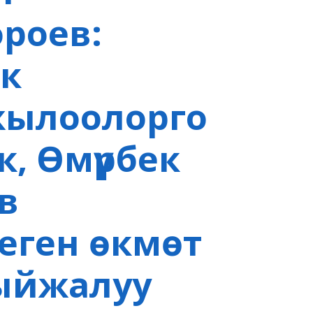
роев:
к
жылоолорго
, Өмүрбек
в
еген өкмөт
ыйжалуу