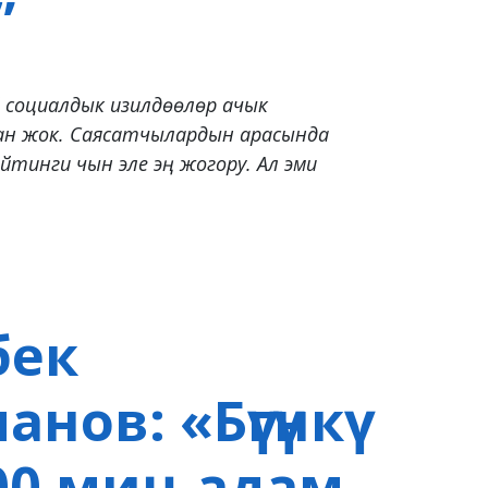
”
 социалдык изилдөөлөр ачык
н жок. Саясатчылардын арасында
йтинги чын эле эң жогору. Ал эми
бек
нов: «Бүгүнкү
400 миң адам