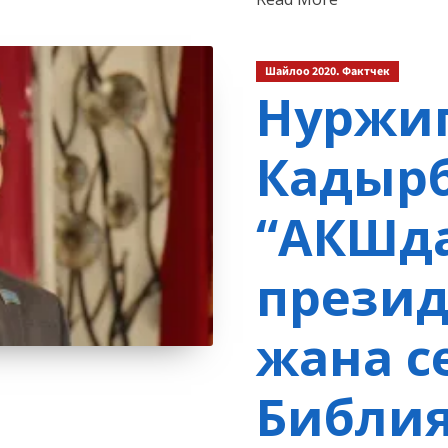
more
about
Шайлоо 2020. Фактчек
Нуржи
Кадырб
“АКШд
презид
жана с
Библия