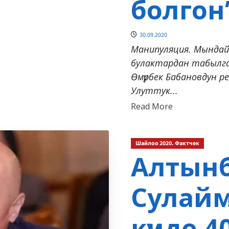
болгон
30.09.2020
Манипуляция. Мындай
булактардан табылга
Өмүрбек Бабановдун ре
Улуттук...
Read
Read More
more
about
Шайлоо 2020. Фактчек
Алтын
Сулайма
күндө 