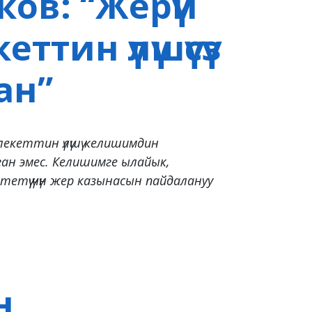
ков: “Жерүй
ттин үлүшүсүз
ан”
лекеттин үлүшү келишимдин
н эмес. Келишимге ылайык,
етүү үчүн жер казынасын пайдалануу
н