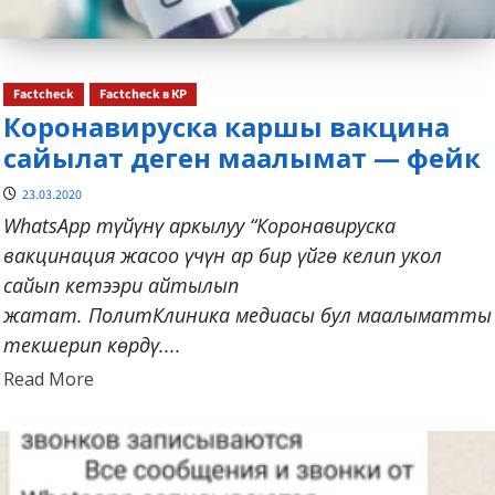
Factcheck
Factcheck в КР
​Коронавируска каршы вакцина
сайылат деген маалымат — фейк
23.03.2020
WhatsApp түйүнү аркылуу “Коронавируска
вакцинация жасоо үчүн ар бир үйгө келип укол
сайып кетээри айтылып
жатат. ПолитКлиника медиасы бул маалыматты
текшерип көрдү....
Read
Read More
more
about