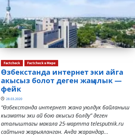
Factcheck
Factcheck в Мире
Өзбекстанда интернет эки айга
акысыз болот деген жаңылык —
фейк
28.03.2020
“Өзбекстанда интернет жана уюлдук байланыш
кызматы эки ай бою акысыз болду” деген
аталыштагы макала 25-мартта telesputnik.ru
сайтына жарыяланган. Анда жарандар...