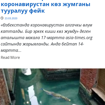
коронавирустан көз жумганы
тууралуу фейк
23.03.2020
«Өзбекстанда коронавирустан алгачкы өлүм
катталды. Бир эркек киши көз жумду» деген
аталышта макала 17-мартта asia-times.org
сайтында жарыяланды. Анда бейтап 14-
мартта...
Read
Read More
more
about