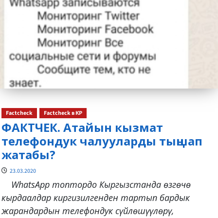
Factcheck
Factcheck в КР
ФАКТЧЕК. Атайын кызмат
телефондук чалууларды тыңшап
жатабы?
23.03.2020
WhatsApp топтордо Кыргызстанда өзгөчө
кырдаалдар киргизилгенден тартып бардык
жарандардын телефондук сүйлөшүүлөрү,