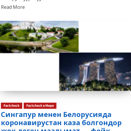
Read
Read More
more
about
Factcheck
Factcheck в Мире
Сингапур менен Белорусияда
коронавирустан каза болгондор
жок деген маалымат — фейк