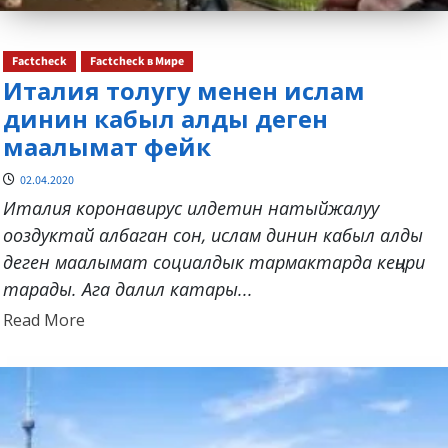
Factcheck
Factcheck в Мире
Италия толугу менен ислам
динин кабыл алды деген
маалымат фейк
02.04.2020
Италия коронавирус илдетин натыйжалуу
ооздуктай албаган сон, ислам динин кабыл алды
деген маалымат социалдык тармактарда кеңири
тарады. Ага далил катары...
Read
Read More
more
about