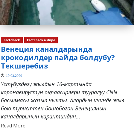
Factcheck
Factcheck в Мире
Венеция каналдарында
крокодилдер пайда болдубу?
Текшеребиз
19.03.2020
Үстүбүздөгү жылдын 16-мартында
коронавирустун оң таасирлери тууралуу CNN
басылмасы жазып чыкты. Алардын ичинде жыл
бою туристтен бошобогон Венециянын
каналдарынын карантиндин...
Read
Read More
more