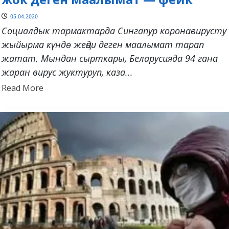
05.04.2020
Социалдык тармактарда Сингапур коронавирусту
жыйырма күндө жеңди деген маалымат тарап
жатат. Мындан сырткары, Беларусияда 94 гана
жаран вирус жуктуруп, каза...
Read
Read More
more
about