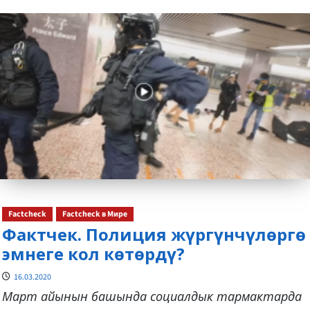
about
Factcheck
Factcheck в Мире
Фактчек. Полиция жүргүнчүлөргө
эмнеге кол көтөрдү?
16.03.2020
Март айынын башында социалдык тармактарда