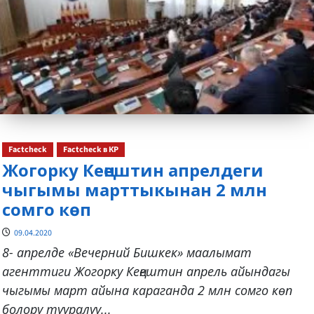
Factcheck
Factcheck в КР
Жогорку Кеңештин апрелдеги
чыгымы марттыкынан 2 млн
сомго көп
09.04.2020
8- апрелде «Вечерний Бишкек» маалымат
агенттиги Жогорку Кеңештин апрель айындагы
чыгымы март айына караганда 2 млн сомго көп
болору тууралуу...