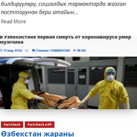
билдирүүлөрү, социалдык тармактарда жазган
постторунан бери атайын...
Read
Read More
more
about
Factcheck
Factcheck в КР
Өзбекстан жараны