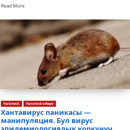
Read
Read More
more
about
Factcheck
Factcheck в Мире
Хантавирус паникасы —
манипуляция. Бул вирус
эпидемиологиялык коркунуч