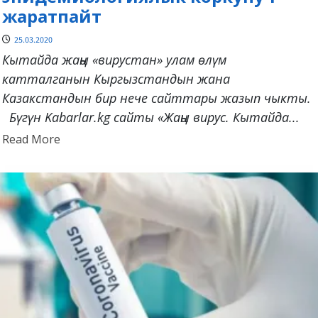
жаратпайт
25.03.2020
Кытайда жаңы «вирустан» улам өлүм
катталганын Кыргызстандын жана
Казакстандын бир нече сайттары жазып чыкты.
Бүгүн Kabarlar.kg сайты «Жаңы вирус. Кытайда...
Read
Read More
more
about