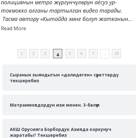
полициянын метро жүргүнчүлөрүн аёсуз ур-
токмокко алганы тартылган видео тарады.
Тасма автору «Кытайда эмне болуп жатканын...
Read
Read More
more
about
POSTS
1
2
3
5
6
7
…
19
4
PAGINATION
Сыранын зыяндыгын «далидеген» сүрөттөрдү
текшеребиз
Матраимовдордун изи менен. 3-бөлүм
АКШ Орусияга Борбордук Азияда коркунуч
жаратабы? Текшеребиз