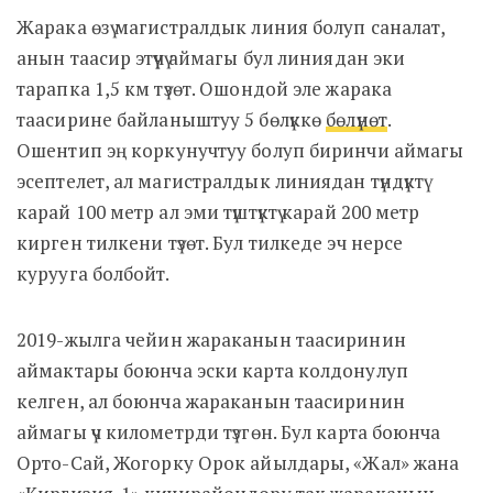
Жарака өзү магистралдык линия болуп саналат,
анын таасир этүүчү аймагы бул линиядан эки
тарапка 1,5 км түзөт. Ошондой эле жарака
таасирине байланыштуу 5 бөлүккө
бөлүнөт
.
Ошентип эң коркунучтуу болуп биринчи аймагы
эсептелет, ал магистралдык линиядан түндүктү
карай 100 метр ал эми түштүктү карай 200 метр
кирген тилкени түзөт. Бул тилкеде эч нерсе
курууга болбойт.
2019-жылга чейин жараканын таасиринин
аймактары боюнча эски карта колдонулуп
келген, ал боюнча жараканын таасиринин
аймагы үч километрди түзгөн. Бул карта боюнча
Орто-Сай, Жогорку Орок айылдары, «Жал» жана