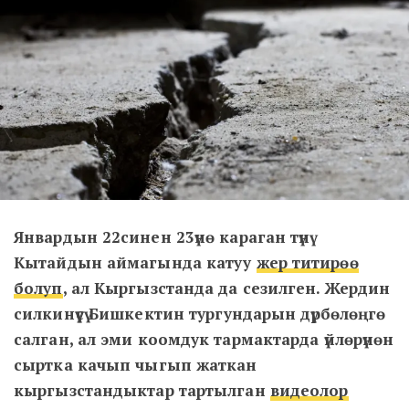
Январдын 22синен 23үнө караган түнү
Кытайдын аймагында катуу
жер титирөө
болуп
, ал Кыргызстанда да сезилген. Жердин
силкинүүсү Бишкектин тургундарын дүрбөлөңгө
салган, ал эми коомдук тармактарда үйлөрүнөн
сыртка качып чыгып жаткан
кыргызстандыктар тартылган
видеолор