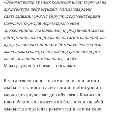
«Ведомстволор аралык комиссия шаар куруу жана
архитектура чөйрөсүндөгү мыйзамдардын
сакталышын, уруксат берүүчү документтердин
болушун, курулуш нормалары менен
эрежелеринин сакталышын, курулуш-монтаждоо
иштеринин долбоорго шайкештигин, ошондой эле
курулуш объекттериндеги бетондун бекемдигин
жана арматуралардын долбоордук чечимдерге
ылайык келишин текшерди»
, - дейт
Мамкурулуштун басма сөз кызматы.
Ведомстволор аралык комиссиянын ишинин
жыйынтыгы иштер аяктагандан кийин үч айлык
мөөнөттө сунушталат деп айтылган. Комиссия
ишин баштаганына жети ай болгонуна карабай
жыйынтыктарды азыркыга чейин эч ким көрө