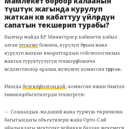
Мамлекет борбор калаанын
түштүк жагында курулуп
жаткан көп кабаттуу үйлөрдүн
сапатын текшерип турабы?
Былтыр майда КР Министрлер кабинети кабыл
алган
тескеме
боюнча, курулуп бүткөн жана
курулуп жаткан имараттардын сейсмологиялык
жактан туруктуулугун текшерүү боюнча
ведомстволор аралык жумушчу комиссия түзүлгөн.
Июнда
белгилүү болгондой
, комиссия ишин баштап
төмөнкү объектилерди текшерген:
—
Социалдык-маданий жана турмуш-тиричилик
багытындагы объектилери жана Орто-Сай
айылындагы мектепке чейинки балдар мекемеси