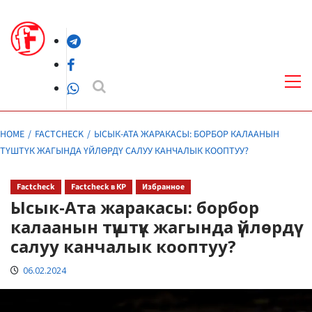
Skip
to
Telegram
content
Facebook
Pri
Me
WhatsApp
HOME
FACTCHECK
ЫСЫК-АТА ЖАРАКАСЫ: БОРБОР КАЛААНЫН
ТҮШТҮК ЖАГЫНДА ҮЙЛӨРДҮ САЛУУ КАНЧАЛЫК КООПТУУ?
Factcheck
Factcheck в КР
Избранное
Ысык-Ата жаракасы: борбор
калаанын түштүк жагында үйлөрдү
салуу канчалык кооптуу?
06.02.2024