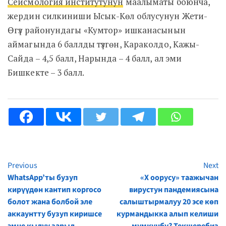
Сейсмология институтунун
маалыматы боюнча,
жердин силкиниши Ысык-Көл облусунун Жети-
Өгүз районундагы «Кумтор» ишканасынын
аймагында 6 баллды түзгөн, Караколдо, Кажы-
Сайда – 4,5 балл, Нарында – 4 балл, ал эми
Бишкекте – 3 балл.
Previous
Next
Continue
WhatsApp’ты бузуп
«X оорусу» таажычан
Reading
кирүүдөн кантип коргосо
вирустун пандемиясына
болот жана болбой эле
салыштырмалуу 20 эсе көп
аккаунтту бузуп киришсе
курмандыкка алып келиши
эмне кылуу зарыл.
мүмкүнбү? Текшеребиз