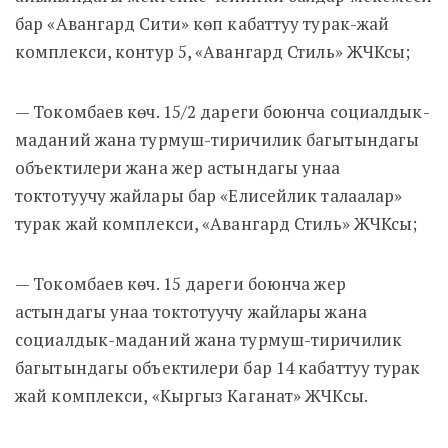
бар «Авангард Сити» көп кабаттуу турак-жай
комплекси, контур 5, «Авангард Стиль» ЖЧКсы;
— Токомбаев көч. 15/2 дареги боюнча социалдык-
маданий жана турмуш-тиричилик багытындагы
объектилери жана жер астындагы унаа
токтотуучу жайлары бар «Елисейлик талаалар»
турак жай комплекси, «Авангард Стиль» ЖЧКсы;
— Токомбаев көч. 15 дареги боюнча жер
астындагы унаа токтотуучу жайлары жана
социалдык-маданий жана турмуш-тиричилик
багытындагы объектилери бар 14 кабаттуу турак
жай комплекси, «Кыргыз Каганат» ЖЧКсы.