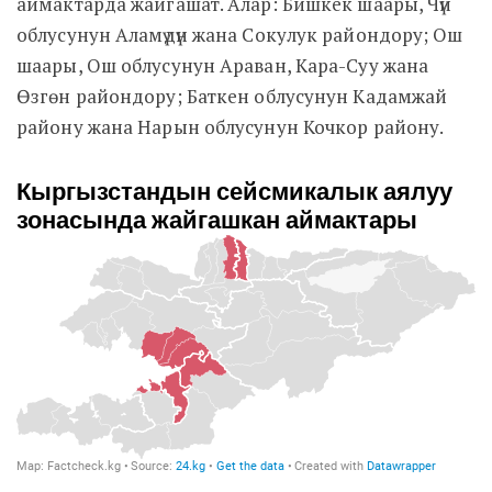
аймактарда жайгашат. Алар: Бишкек шаары, Чүй
облусунун Аламүдүн жана Сокулук райондору; Ош
шаары, Ош облусунун Араван, Кара-Суу жана
Өзгөн райондору; Баткен облусунун Кадамжай
району жана Нарын облусунун Кочкор району.