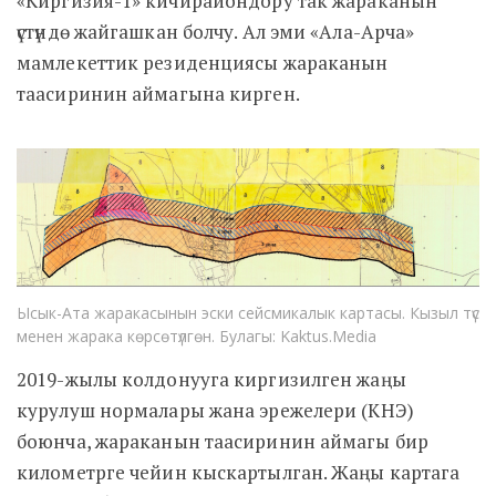
«Киргизия-1» кичирайондору так жараканын
үстүндө жайгашкан болчу. Ал эми «Ала-Арча»
мамлекеттик резиденциясы жараканын
таасиринин аймагына кирген.
Ысык-Ата жаракасынын эски сейсмикалык картасы. Кызыл түс
менен жарака көрсөтүлгөн. Булагы: Kaktus.Media
2019-жылы колдонууга киргизилген жаңы
курулуш нормалары жана эрежелери (КНЭ)
боюнча, жараканын таасиринин аймагы бир
километрге чейин кыскартылган. Жаңы картага