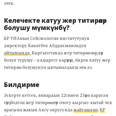
элек.
Келечекте катуу жер титирөөлөр
болушу мүмкүнбү?
КР УИАнын Сейсмология институтунун
директору Канатбек Абдрахмановдун
айтымында
, Кыргызстанда жер титирөөлөрдүн
болуп турушу – кадыресе көрүнүш, бирок катуу жер
титирөө болушунун ыктымалдыгы өтө аз.
Билдирме
Эскерте кетсек, январдын 22синен 23үнө караган
түнү болгон жер титирөөнүн очогу кыргыз-кытай чек
арасына жакын Аксу округунда
жайгашкан
.
КР