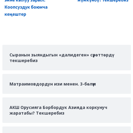
Коопсуздук боюнча
кеңештер
Сыранын зыяндыгын «далидеген» сүрөттөрдү
текшеребиз
Матраимовдордун изи менен. 3-бөлүм
АКШ Орусияга Борбордук Азияда коркунуч
жаратабы? Текшеребиз