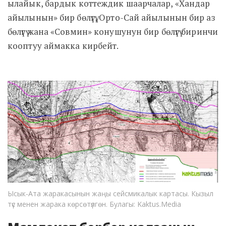
ылайык, бардык коттеждик шаарчалар, «Хандар
айылынын» бир бөлүгү, Орто-Сай айылынын бир аз
бөлүгү жана «Совмин» конушунун бир бөлүгү биринчи
кооптуу аймакка кирбейт.
Ысык-Ата жаракасынын жаңы сейсмикалык картасы. Кызыл
түс менен жарака көрсөтүлгөн. Булагы: Kaktus.Media