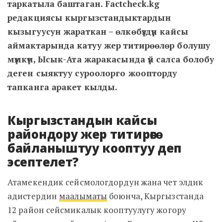
таркатыла баштаган. Factcheck.kg
редакциясы кыргызстандыктардын
кызыгуусун жараткан – өлкөбүздүн кайсы
аймактарында катуу жер титирөөлөр болушу
мүмкүн, Ысык-Ата жаракасында үй салса болобу
деген сыяктуу суроолорго жоопторду
тапканга аракет кылды.
Кыргызстандын кайсы
райондору жер титирөөгө
байланыштуу кооптуу деп
эсептелет?
Атамекендик сейсмологдордун жана чет элдик
адистердин
маалыматы
боюнча, Кыргызстанда
12 район сейсмикалык кооптуулугу жогору