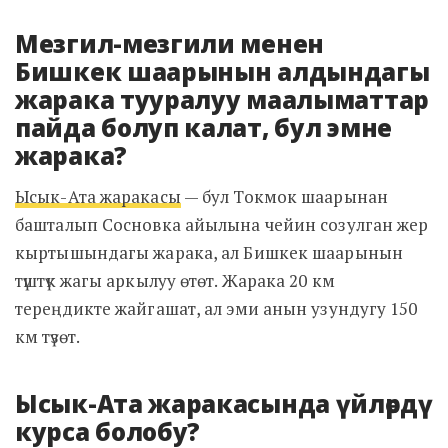
Мезгил-мезгили менен
Бишкек шаарынын алдындагы
жарака тууралуу маалыматтар
пайда болуп калат, бул эмне
жарака?
Ысык-Ата жаракасы
— бул Токмок шаарынан
башталып Сосновка айылына чейин созулган жер
кыртышындагы жарака, ал Бишкек шаарынын
түштүк жагы аркылуу өтөт. Жарака 20 км
тереңдикте жайгашат, ал эми анын узундугу 150
км түзөт.
Ысык-Ата жаракасында үйлөрдү
курса болобу?