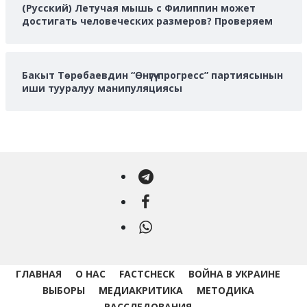
(Русский) Летучая мышь с Филиппин может
достигать человеческих размеров? Проверяем
Бакыт Төрөбаевдин “Өнүгүү-прогресс” партиясынын
иши тууралуу манипуляциясы
Telegram
Facebook
WhatsApp
ГЛАВНАЯ
О НАС
FACTCHECK
ВОЙНА В УКРАИНЕ
ВЫБОРЫ
МЕДИАКРИТИКА
МЕТОДИКА
РАССЛЕДОВАНИЯ