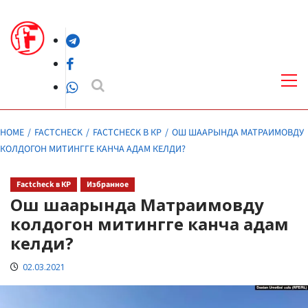
Skip
to
Telegram
content
Facebook
Pri
Me
WhatsApp
HOME
FACTCHECK
FACTCHECK В КР
ОШ ШААРЫНДА МАТРАИМОВДУ
КОЛДОГОН МИТИНГГЕ КАНЧА АДАМ КЕЛДИ?
Factcheck в КР
Избранное
Ош шаарында Матраимовду
колдогон митингге канча адам
келди?
02.03.2021