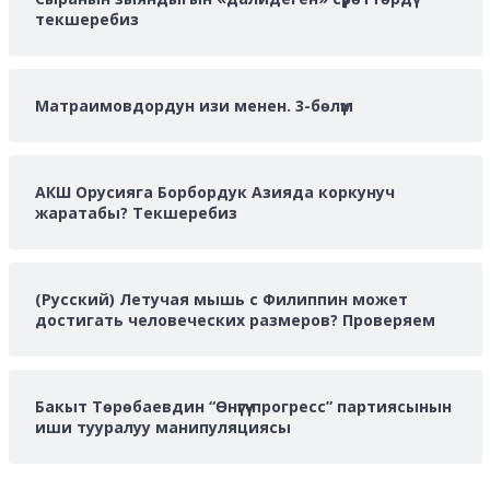
текшеребиз
Матраимовдордун изи менен. 3-бөлүм
АКШ Орусияга Борбордук Азияда коркунуч
жаратабы? Текшеребиз
(Русский) Летучая мышь с Филиппин может
достигать человеческих размеров? Проверяем
Бакыт Төрөбаевдин “Өнүгүү-прогресс” партиясынын
иши тууралуу манипуляциясы