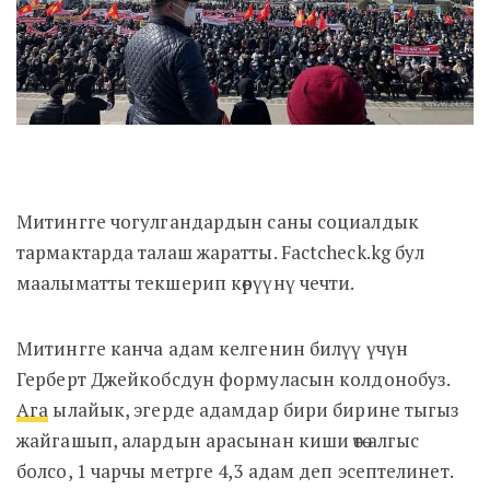
Митингге чогулгандардын саны социалдык
тармактарда талаш жаратты.
Factcheck.kg бул
маалыматты текшерип көрүүнү чечти.
Митингге канча адам келгенин билүү үчүн
Герберт Джейкобсдун формуласын колдонобуз.
Ага
ылайык, эгерде адамдар бири бирине тыгыз
жайгашып, алардын арасынан киши өтө алгыс
болсо, 1 чарчы метрге 4,3 адам деп эсептелинет.