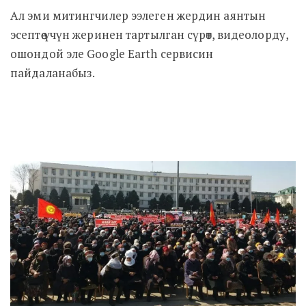
Ал эми митингчилер ээлеген жердин аянтын
эсептөө үчүн жеринен тартылган сүрөт, видеолорду,
ошондой эле
Google Earth сервисин
пайдаланабыз.