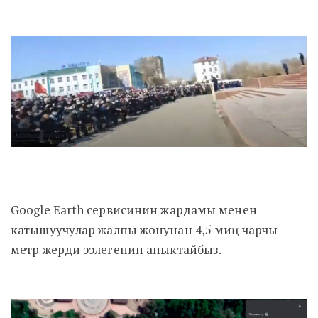
Google Earth сервисинин жардамы менен
катышуучулар жалпы жонунан 4,5 миң чарчы
метр жерди ээлегенин аныктайбыз.