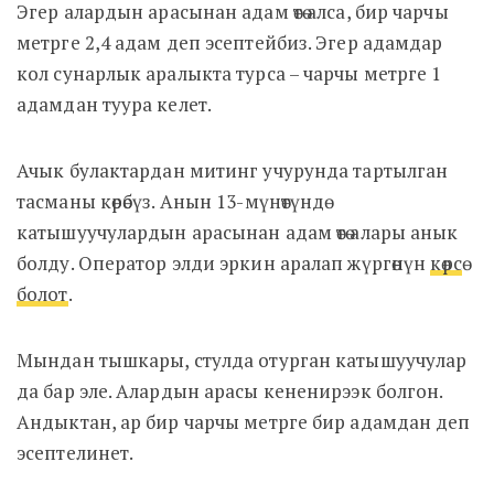
Эгер алардын арасынан адам өтө алса, бир чарчы
метрге 2,4 адам деп эсептейбиз. Эгер адамдар
кол сунарлык аралыкта турса – чарчы метрге 1
адамдан туура келет.
Ачык булактардан митинг учурунда тартылган
тасманы көрөбүз. Анын 13-мүнөтүндө
катышуучулардын арасынан адам өтө алары анык
болду. Оператор элди эркин аралап жүргөнүн
көрсө
болот
.
Мындан тышкары, стулда отурган катышуучулар
да бар эле. Алардын арасы кененирээк болгон.
Андыктан, ар бир чарчы метрге бир адамдан деп
эсептелинет.