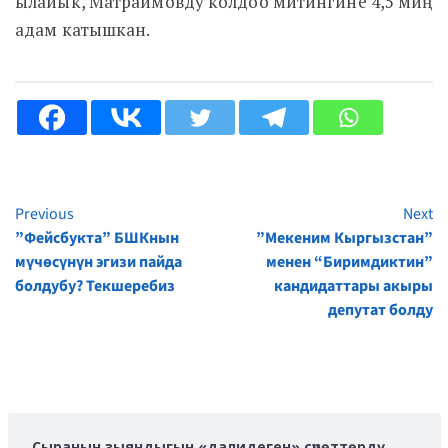
ылайык, Матраимовду колдоо митингине 4,5 миң
адам катышкан.
Previous
Next
Continue
”Фейсбукта” БШКнын
”Мекеним Кыргызстан”
Reading
мүчөсүнүн эгизи пайда
менен “Биримдиктин”
болдубу? Текшеребиз
кандидаттары акыры
депутат болду
Сыранын зыяндыгын «далидеген» сүрөттөрдү