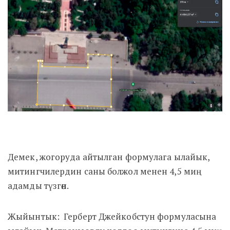
Демек, жогоруда айтылган формулага ылайык,
митингчилердин саны болжол менен 4,5 миң
адамды түзгөн.
Жыйынтык: Герберт Джейкобстун формуласына