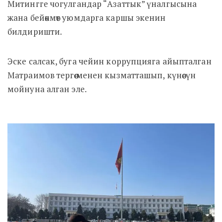
Митингге чогулгандар “Азаттык” үналгысына
жана бейөкмөт уюмдарга каршы экенин
билдиришти.
Эске салсак, буга чейин коррупцияга айыпталган
Матраимов тергөө менен кызматташып, күнөөсүн
мойнуна алган эле.