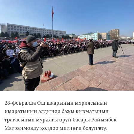
28-февралда Ош шаарынын мэриясынын
имаратынын алдында бажы кызматынын
төрагасынын мурдагы орун басары Райымбек
Матраимовду колдоо митинги болуп өттү.