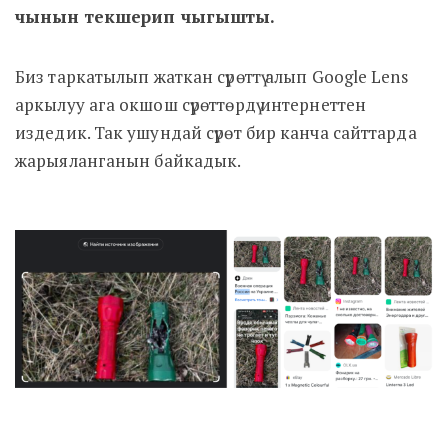
чынын текшерип чыгышты.
Биз таркатылып жаткан сүрөттү алып Google Lens
аркылуу ага окшош сүрөттөрдү интернеттен
издедик. Так ушундай сүрөт бир канча сайттарда
жарыяланганын байкадык.