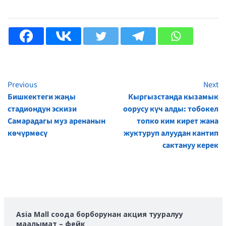
Previous
Next
Continue
Бишкектеги жаңы
Кыргызстанда кызамык
Reading
стадиондун эскизи
оорусу күч алды: тобокел
Самарадагы муз аренанын
топко ким кирет жана
көчүрмөсү
жуктуруп алуудан кантип
сактануу керек
Asia Mall соода борборунан акция тууралуу
маалымат – фейк