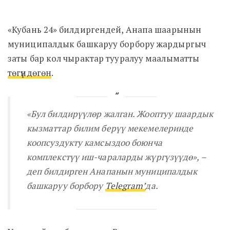
«Кубань 24» билдиргендей, Анапа шаарынын
муниципалдык башкаруу борбору жардыргыч
заты бар кол чырактар тууралуу маалыматты
төгүндөгөн
.
«Бул билдирүүлөр жалган. Жооптуу шаардык
кызматтар билим берүү мекемелеринде
коопсуздукту камсыздоо боюнча
комплекстүү иш-чараларды жүргүзүүдө»
, –
деп билдирген Анапанын муниципалдык
башкаруу борбору
Telegram’
да.