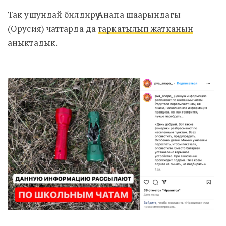
Так ушундай билдирүү Анапа шаарындагы
(Орусия) чаттарда да
таркатылып жатканын
аныктадык.