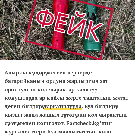
Акыркы күндөрү мессенжерлерде
батарейканын ордуна жардыргыч зат
орнотулган кол чырактар калктуу
конуштарда ар кайсы жерге ташталып жатат
деген билдирүү
таркатылууда
. Бул билдирүү
кызыл жана жашыл түстөгү эки кол чырактын
сүрөтү менен коштолот. Factcheck.kg’нин
журналисттери бул маалыматтын калп-