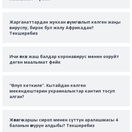
Жарганаттардан жуккан өлүмгө алып келген жаңы
вируспу, бирок бул жолу Африкадан?
Текшеребиз
Ичи өткөн жаш балдар коронавирус менен ооруйт
деген маалымат фейк
”Өлүп кеткиле”. Кытайдан келген
мекендештерин украиналыктар кантип тосуп
алган?
Жөтөлгө каршы сироп менен сүттүн аралашмасы 4
баланын өмүрүн алдыбы? Текшеребиз