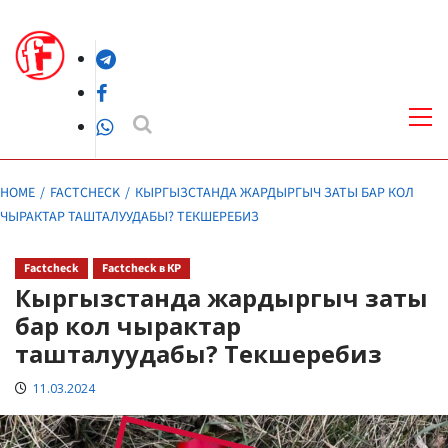
Skip
to
Telegram
content
Facebook
Pri
Me
WhatsApp
HOME
FACTCHECK
КЫРГЫЗСТАНДА ЖАРДЫРГЫЧ ЗАТЫ БАР КОЛ
ЧЫРАКТАР ТАШТАЛУУДАБЫ? ТЕКШЕРЕБИЗ
Factcheck
Factcheck в КР
Кыргызстанда жардыргыч заты
бар кол чырактар
ташталуудабы? Текшеребиз
11.03.2024