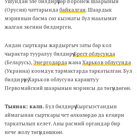
Ушундай эле билдирүүлөр Воронеж шаарынын
(Орусия) чаттарында
байкалган
. Шаардык
мэриянын басма сөз кызматы бул маалымат
жалган экенин билдирген.
Андан сырткары жардыргыч заты бар кол
чырактар тууралуу билдирүү
Брест облусунда
(Беларусь),
Энергодарда
жана
Харьков облусунда
(Украина) коомдук тармактарда таркатылган. Бул
билдирүүнү Харьков облусуна караштуу
Первомайский шаарынын мэриясы да төгүндөгөн.
Тыянак: калп.
Бул билдирүү Кыргызстандын
аймагынан сырткары чет өлкөлөрдө да кеңири
таркатылып келет. Аны расмий органдар бир
нече жолу төгүндөшкөн.