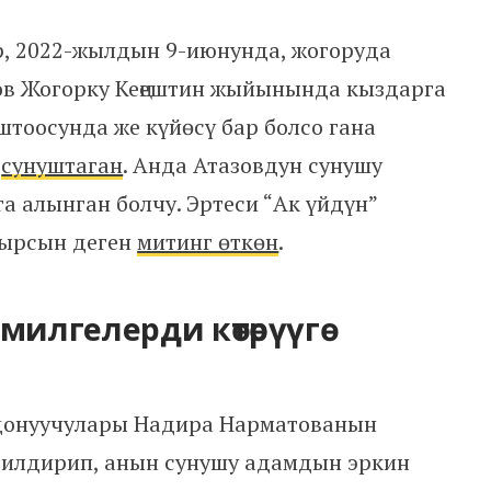
, 2022-жылдын 9-июнунда, жогоруда
ов Жогорку Кеңештин жыйынында кыздарга
штоосунда же күйөсү бар болсо гана
п
сунуштаган
. Анда Атазовдун сунушу
а алынган болчу. Эртеси “Ак үйдүн”
шырсын деген
митинг өткөн
.
илгелерди көтөрүүгө
донуучулары Надира Нарматованын
илдирип, анын сунушу адамдын эркин