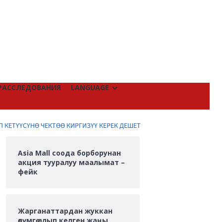
РАССЛЕДОВАНИЯ
LANGUAGE
 КЕТҮҮСҮНӨ ЧЕКТӨӨ КИРГИЗҮҮ КЕРЕК ДЕШЕТ
Asia Mall соода борборунан
акция тууралуу маалымат –
фейк
Жарганаттардан жуккан
өлүмгө алып келген жаңы