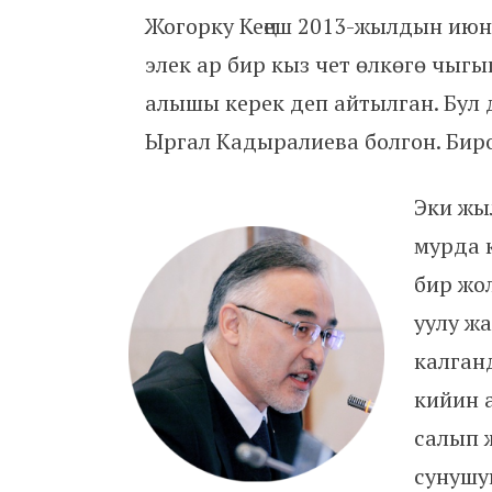
Жогорку Кеңеш 2013-жылдын ию
элек ар бир кыз чет өлкөгө чыгы
алышы керек деп айтылган. Бул
Ыргал Кадыралиева болгон. Биро
Эки жы
мурда 
бир жо
уулу ж
калган
кийин 
салып 
сунушу