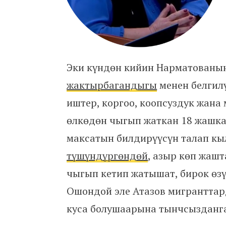
Эки күндөн кийин Нарматованын
жактырбагандыгы
менен белгил
иштер, коргоо, коопсуздук жан
өлкөдөн чыгып жаткан 18 жашк
максатын билдирүүсүн талап кы
түшүндүргөндөй
, азыр көп жаш
чыгып кетип жатышат, бирок өз
Ошондой эле Атазов мигранттар
куса болушаарына тынчсызданг