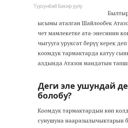
Турсунбай Бакир уулу
Былтыр
ысымы аталган Шайлообек Атаз
чет мамлекетке ата-энесинин ко
чыгууга уруксат берүү керек де
коомдук тармактарда катуу сынг
алдында Атазов мандатын тап
Деги эле ушундай дем
болобу?
Коомдук тармактардын көп кол
сунушуна нааразылычыктарын б