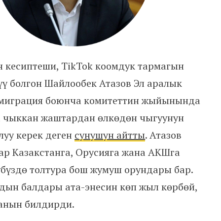
 кесиптеши, TikTok коомдук тармагын
үү болгон Шайлообек Атазов Эл аралык
а миграция боюнча комитеттин жыйынында
а чыккан жаштардан өлкөдөн чыгуунун
луу керек деген
сунушун айтты
. Атазов
тар Казакстанга, Орусияга жана АКШга
үбүздө толтура бош жумуш орундары бар.
дын балдары ата-энесин көп жыл көрбөй,
анын билдирди.