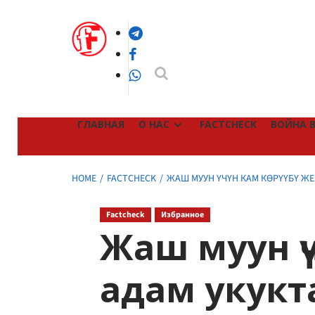
Skip
to
Telegram
content
Facebook
WhatsApp
ГЛАВНАЯ
О НАС
FACTCHECK
ВОЙНА В
HOME
FACTCHECK
ЖАШ МУУН ҮЧҮН КАМ КӨРҮҮБҮ Ж
Factcheck
Избранное
Жаш муун үчү
адам укукт