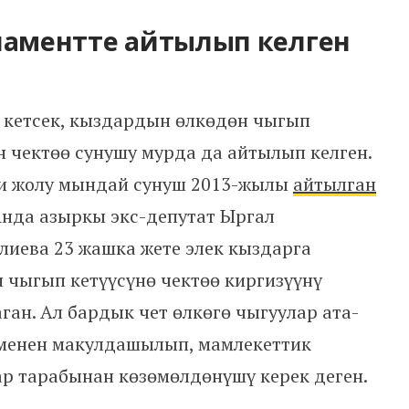
ламентте айтылып келген
 кетсек, кыздардын өлкөдөн чыгып
 чектөө сунушу мурда да айтылып келген.
и жолу мындай сунуш 2013-жылы
айтылган
Анда азыркы экс-депутат Ыргал
иева 23 жашка жете элек кыздарга
 чыгып кетүүсүнө чектөө киргизүүнү
ган. Ал бардык чет өлкөгө чыгуулар ата-
 менен макулдашылып, мамлекеттик
р тарабынан көзөмөлдөнүшү керек деген.