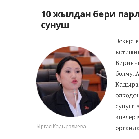
10 жылдан бери пар
сунуш
Эскерте
кетишин
Биринч
болчу. 
Кадырал
өлкөдөн
сунушта
энелер
Ыргал Кадыралиева
органда