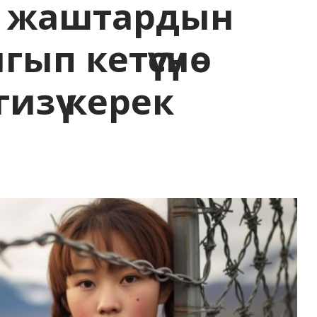
р жаштардын
ып кетүүсүнө
изүү керек