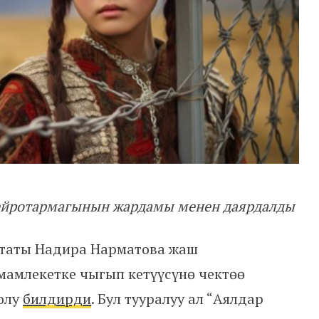
 нейротармагынын жардамы менен даярдалды
утаты Надира Нарматова жаш
амлекетке чыгып кетүүсүнө чектөө
жолу
билдирди
. Бул тууралуу ал “Аялдар