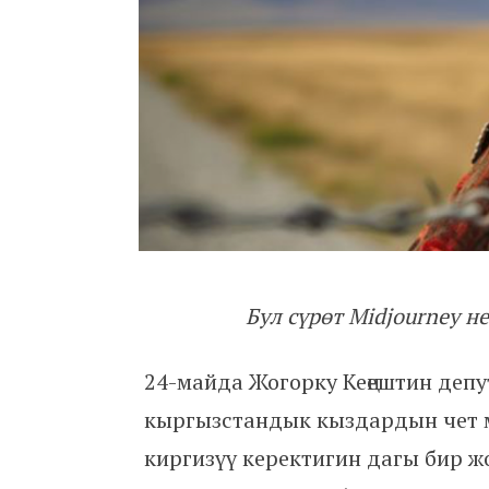
Бул сүрөт Midjourney
24-майда Жогорку Кеңештин деп
кыргызстандык кыздардын чет м
киргизүү керектигин дагы бир 