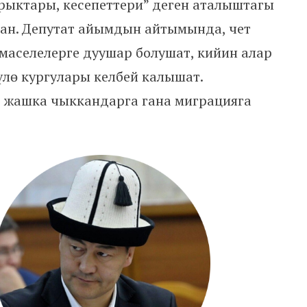
ырыктары, кесепеттери” деген аталыштагы
кан. Депутат айымдын айтымында, чет
маселелерге дуушар болушат, кийин алар
бүлө кургулары келбей калышат.
 жашка чыккандарга гана миграцияга