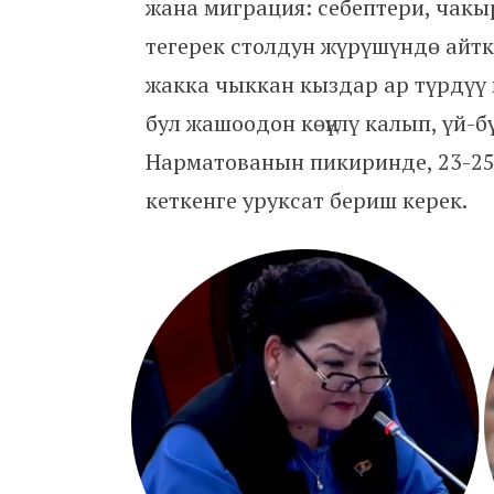
жана миграция: себептери, чак
тегерек столдун жүрүшүндө айт
жакка чыккан кыздар ар түрдүү 
бул жашоодон көңүлү калып, үй-
Нарматованын пикиринде, 23-25
кеткенге уруксат бериш керек.