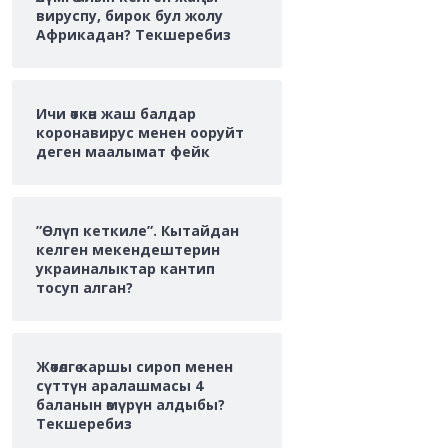
вируспу, бирок бул жолу
Африкадан? Текшеребиз
Ичи өткөн жаш балдар
коронавирус менен ооруйт
деген маалымат фейк
”Өлүп кеткиле”. Кытайдан
келген мекендештерин
украиналыктар кантип
тосуп алган?
Жөтөлгө каршы сироп менен
сүттүн аралашмасы 4
баланын өмүрүн алдыбы?
Текшеребиз