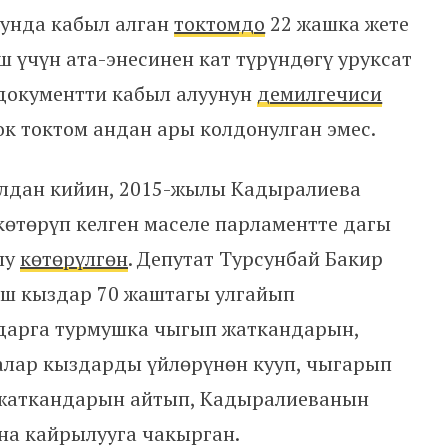
нунда кабыл алган
токтомдо
22 жашка жете
ш үчүн ата-энесинен кат түрүндөгү уруксат
 документти кабыл алуунун
демилгечиси
к токтом андан ары колдонулган эмес.
лдан кийин, 2015-жылы Кадыралиева
көтөрүп келген маселе парламентте дагы
лу
көтөрүлгөн
. Депутат Турсунбай Бакир
аш кыздар 70 жаштагы улгайып
дарга турмушка чыгып жаткандарын,
алар кыздарды үйлөрүнөн кууп, чыгарып
жаткандарын айтып, Кадыралиеванын
на кайрылууга чакырган.