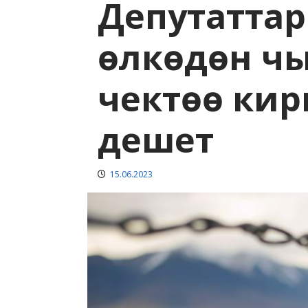
Депутатта
өлкөдөн чыг
чектөө кирг
дешет
15.06.2023