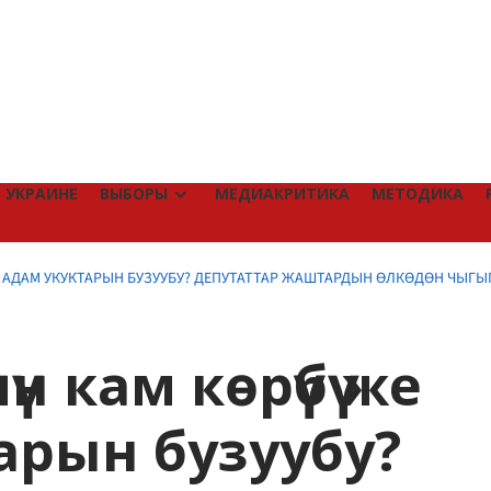
 УКРАИНЕ
ВЫБОРЫ
МЕДИАКРИТИКА
МЕТОДИКА
Е АДАМ УКУКТАРЫН БУЗУУБУ? ДЕПУТАТТАР ЖАШТАРДЫН ӨЛКӨДӨН ЧЫГЫП
н кам көрүүбү же
арын бузуубу?