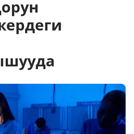
дорун
жердеги
ышууда