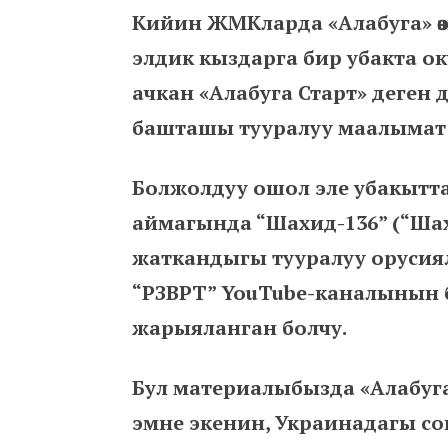
Кийин ЖМКларда «Алабуга» өз
элдик кыздарга бир убакта ок
ачкан «Алабуга Старт» деге
башташы тууралуу маалыма
Болжолдуу ошол эле убакытта 
аймагында “Шахид-136” (“Шах
жаткандыгы тууралуу оруси
“РЗВРТ” YouTube-каналынын
жарыяланган болчу.
Бул материалыбызда «Алабуга»
эмне экенин, Украинадагы со