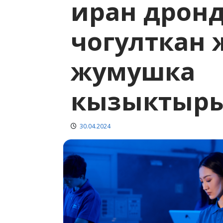
иран дрон
чогулткан 
жумушка
кызыктыр
30.04.2024