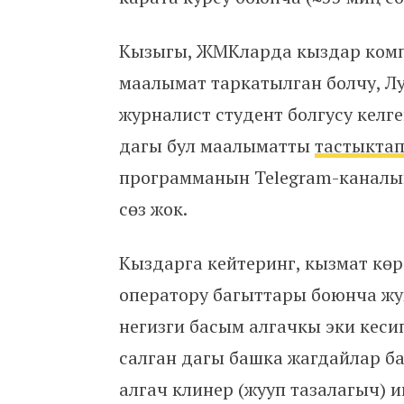
Кызыгы, ЖМКларда кыздар комп
маалымат таркатылган болчу, Лу
журналист студент болгусу келг
дагы бул маалыматты
тастыкта
программанын Telegram-каналын
сөз жок.
Кыздарга кейтеринг, кызмат көр
оператору багыттары боюнча ж
негизги басым алгачкы эки кеси
салган дагы башка жагдайлар б
алгач клинер (жууп тазалагыч) 