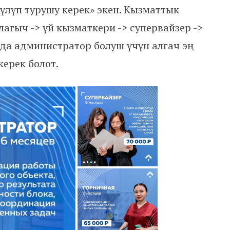
үлүп турушу керек» экен. Кызматтык
лагыч -> үй кызматкери -> супервайзер ->
да администратор болуш үчүн алгач эң
ерек болот.