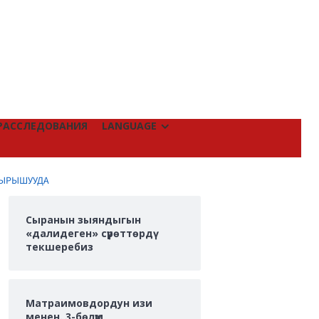
РАССЛЕДОВАНИЯ
LANGUAGE
ТЫРЫШУУДА
Сыранын зыяндыгын
«далидеген» сүрөттөрдү
текшеребиз
Матраимовдордун изи
менен. 3-бөлүм