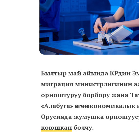
Былтыр май айында КРдин Эм
миграция министрлигинин ал
орноштуруу борбору жана Та
«Алабуга» өзгөчө экономикал
Орусияда жумушка орношуусун
коюшкан
болчу.