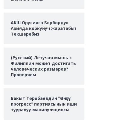
АКШ Орусияга Борбордук
Азияда коркунуч жаратабы?
Текшеребиз
(Русский) Летучая мышь с
Филиппин может достигать
человеческих размеров?
Проверяем
Бакыт Төрөбаевдин “Өнүгүү-
прогресс” партиясынын иши
тууралуу манипуляциясы