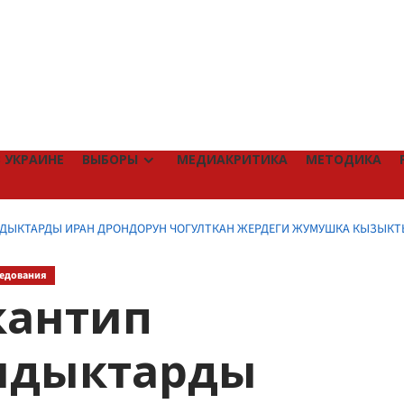
 УКРАИНЕ
ВЫБОРЫ
МЕДИАКРИТИКА
МЕТОДИКА
АНДЫКТАРДЫ ИРАН ДРОНДОРУН ЧОГУЛТКАН ЖЕРДЕГИ ЖУМУШКА КЫЗЫК
едования
 кантип
ндыктарды