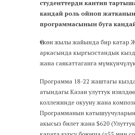
студенттерди кантип тарты
кандай роль ойноп жатканын
программасынын буга кандай
Өткөн жылы жайында бир катар
аркасында кыргызстандык кызда
жана саякаттаганга мүмкүнчүлү
Программа 18-22 жаштагы кызд
атындагы Казан улуттук изилдө
коллежинде окууну жана композ
Программанын катышуучуларына
акысыз билет жана $620 (Улутт
карата курсу боюнча (≈55 миң с