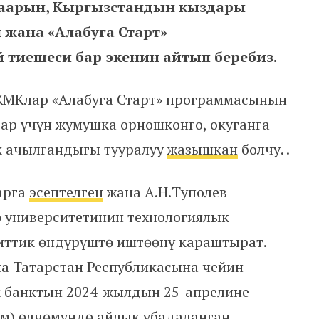
шаарын, Кыргызстандын кыздары
 жана «Алабуга Старт»
 тиешеси бар экенин айтып беребиз.
 ЖМКлар «Алабуга Старт» программасынын
р үчүн жумушка орношконго, окуганга
к ачылгандыгы тууралуу
жазышкан
болчу. .
арга
эсептелген
жана А.Н.Туполев
ө университетинин технологиялык
иттик өндүрүштө иштөөнү караштырат.
 Татарстан Республикасына чейин
ук банктын 2024-жылдын 25-апрелине
ом) өлчөмүндө айлык убадаланган.