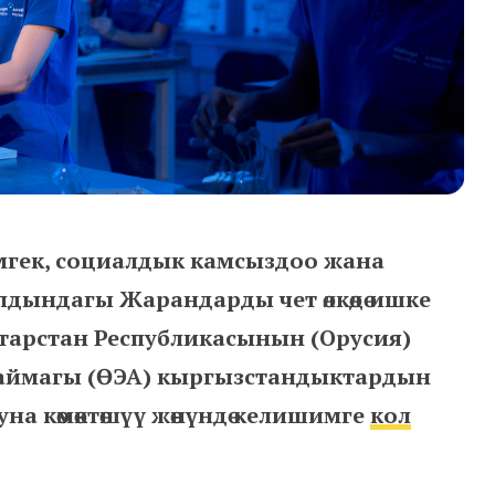
гек, социалдык камсыздоо жана
дындагы Жарандарды чет өлкөдө ишке
тарстан Республикасынын (Орусия)
ык аймагы (ӨЭА) кыргызстандыктардын
а көмөктөшүү жөнүндө келишимге
кол