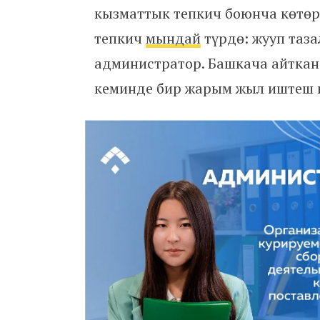
кызматтык тепкич боюнча көтөр
тепкич
мындай
түрдө: жууп таза
администратор. Башкача айткан
кеминде бир жарым жыл иштеш к