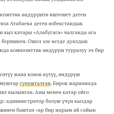
озиттик өңдүрүштө иштешет деген
иза Атабаева деген өзбекстандык
ен кыз катары «Алабугага» чалганда ага
п
беришкен. Ошол эле кезде дуалдык
да композиттик өндүрүш тууралуу эч бир
сөтүү жана конок күтүү, өндүрүш
умуштар
сунушталган
. Бирок жарнамада
пке кылынган. Аны менен катар ойго
ар: администратор болуш үчүн кыздар
ишинен баштап «ар бир жарым ай сайын