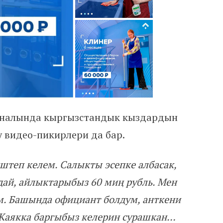
каналында кыргызстандык кыздардын
 видео-пикирлери да бар.
штеп келем. Салыкты эсепке албасак,
ай, айлыктарыбыз 60 миң рубль. Мен
м. Башында официант болдум, анткени
Каякка баргыбыз келерин сурашкан…