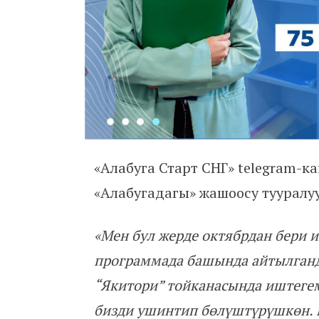
«Алабуга Старт СНГ» telegram-
«Алабугадагы» жашоосу тууралуу
«Мен бул жерде октябрдан бери и
программада башында айтылганд
“Якитори” тойканасында иштеге
бизди ушинтип бөлүштүрүшкөн. 