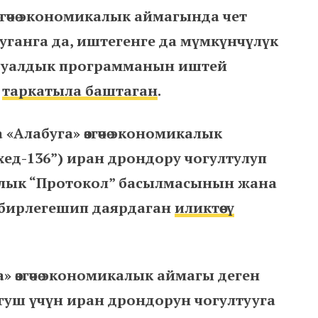
гөчө экономикалык аймагында чет
уганга да, иштегенге да мүмкүнчүлүк
н дуалдык программанын иштей
т
таркатыла баштаган
.
«Алабуга» өзгөчө экономикалык
ед-136”) иран дрондору чогултулуп
ялык “Протокол” басылмасынын жана
 бирлегешип даярдаган
иликтөөсү
 өзгөчө экономикалык аймагы деген
гуш үчүн иран дрондорун чогултууга