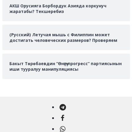
АКШ Орусияга Борбордук Азияда коркунуч
жаратабы? Текшеребиз
(Русский) Летучая мышь с Филиппин может
достигать человеческих размеров? Проверяем
Бакыт Төрөбаевдин “Өнүгүү-прогресс” партиясынын
иши тууралуу манипуляциясы
Telegram
Facebook
WhatsApp