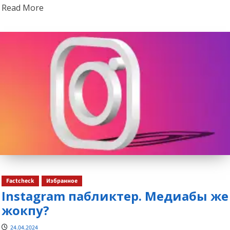
Read
Read More
more
about
Factcheck
Избранное
Instagram пабликтер. Медиабы же
жокпу?
24.04.2024