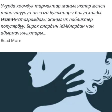
Учурда коомдук тармактар жаңылыктар менен
таанышуунун негизги булактары болуп калды.
Өзгөчө Инстаграмдагы жаңылык пабликтер
популярдуу. Бирок алардын ЖМКлардан чоң
айырмачылыктары...
Read
Read More
more
about