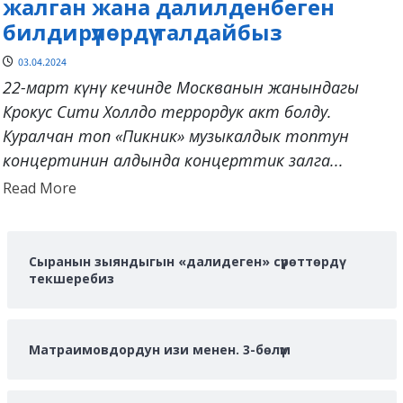
жалган жана далилденбеген
билдирүүлөрдү талдайбыз
03.04.2024
22-март күнү кечинде Москванын жанындагы
Крокус Сити Холлдо террордук акт болду.
Куралчан топ «Пикник» музыкалдык топтун
концертинин алдында концерттик залга...
Read
Read More
more
about
Сыранын зыяндыгын «далидеген» сүрөттөрдү
текшеребиз
Матраимовдордун изи менен. 3-бөлүм