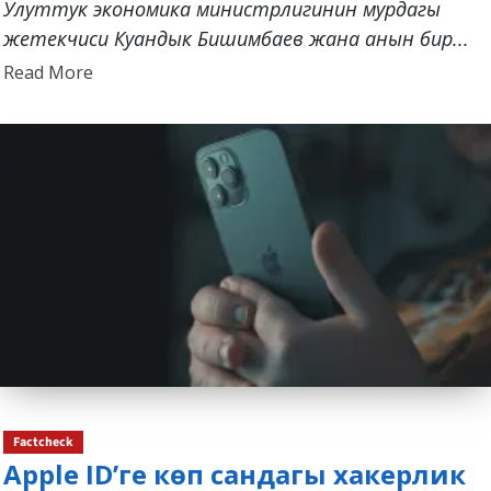
Улуттук экономика министрлигинин мурдагы
жетекчиси Куандык Бишимбаев жана анын бир...
Read
Read More
more
about
Factcheck
Apple ID’ге көп сандагы хакерлик