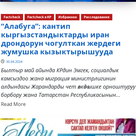
Factcheck
Factcheck в КР
Избранное
Расследования
“Алабуга”: кантип
кыргызстандыктарды иран
дрондорун чогулткан жердеги
жумушка кызыктырышууда
30.04.2024
Былтыр май айында КРдин Эмгек, социалдык
камсыздоо жана миграция министрлигинин
алдындагы Жарандарды чет өлкөдө ишке орноштуруу
борбору жана Татарстан Республикасынын...
Read
Read More
more
about