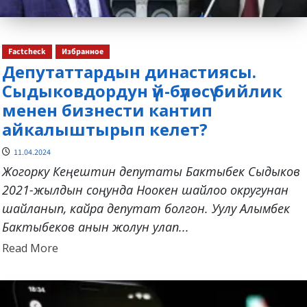
Factcheck
Избранное
Депутаттардын династиясы.
Сыдыковдордун үй-бүлөсү бийлик
менен бизнести кантип
айкалыштырып келет?
11.04.2024
Жогорку Кеңештин депутаты Бактыбек Сыдыков
2021-жылдын соңунда Ноокен шайлоо округунан
шайланып, кайра депутат болгон. Уулу Алымбек
Бактыбеков анын жолун улап...
Read
Read More
more
about