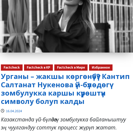
Factcheck
Factcheck в КР
Factcheck в Мире
Избранное
Урганы – жакшы көргөнүбү? Кантип
Салтанат Нукенова үй-бүлөдөгү
зомбулукка каршы күрөштүн
символу болуп калды
16.04.2024
Казакстанда үй-бүлөдөгү зомбулукка байланыштуу
эң чуулгандуу соттук процесс жүрүп жатат.