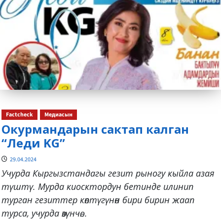
Factcheck
Медиасын
Окурмандарын сактап калган
“Леди KG”
29.04.2024
Учурда Кыргызстандагы гезит рыногу кыйла азая
түштү. Мурда киосктордун бетинде илинип
турган гезиттер көптүгүнөн бири бирин жаап
турса, учурда өзүнчө...