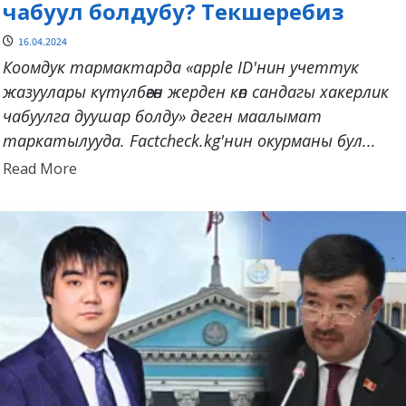
чабуул болдубу? Текшеребиз
16.04.2024
Коомдук тармактарда «apple ID'нин учеттук
жазуулары күтүлбөгөн жерден көп сандагы хакерлик
чабуулга дуушар болду» деген маалымат
таркатылууда. Factcheck.kg'нин окурманы бул...
Read
Read More
more
about