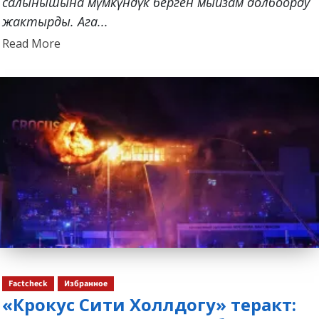
салынышына мүмкүндүк берген мыйзам долбоорду
жактырды. Ага...
Read
Read More
more
about
Factcheck
Избранное
«Крокус Сити Холлдогу» теракт: