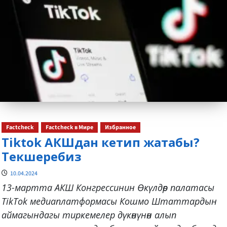
Factcheck
Factcheck в Мире
Избранное
Tiktok АКШдан кетип жатабы?
Текшеребиз
10.04.2024
13-мартта АКШ Конгрессинин Өкүлдөр палатасы
TikTok медиаплатформасы Кошмо Штаттардын
аймагындагы тиркемелер дүкөнүнөн алып