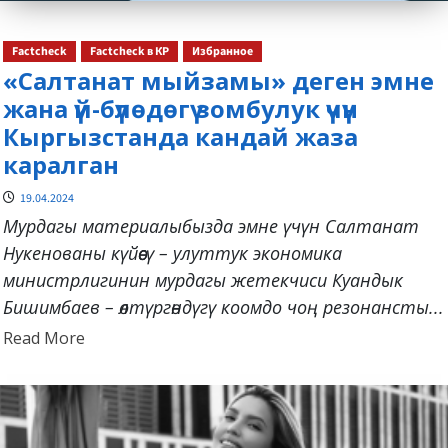
Factcheck
Factcheck в КР
Избранное
«Салтанат мыйзамы» деген эмне
жана үй-бүлөдөгү зомбулук үчүн
Кыргызстанда кандай жаза
каралган
19.04.2024
Мурдагы материалыбызда эмне үчүн Салтанат
Нукенованы күйөөсү – улуттук экономика
министрлигинин мурдагы жетекчиси Куандык
Бишимбаев – өлтүргөндүгү коомдо чоң резонансты...
Read
Read More
more
about