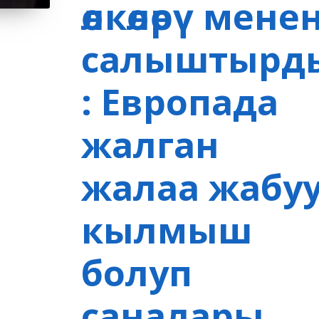
өлкөлөрү мене
салыштырд
: Европада
жалган
жалаа жабу
кылмыш
болуп
саналары