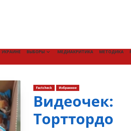
 УКРАИНЕ
ВЫБОРЫ
МЕДИАКРИТИКА
МЕТОДИКА
Factcheck
Избранное
Видеочек:
Торттордо