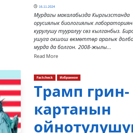
16.11.2024
Мурдагы макалабызда Кыргызстанда
орусиялык биологиялык лаборатория
курулушу тууралуу сөз кылганбыз. Бир
ушуга окшош өкмөттөр аралык долб
мурда да болгон. 2008-жылы...
Read
Read More
more
about
Factcheck
Избранное
Трамп грин-
картанын
ойнотулушу