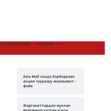
РАССЛЕДОВАНИЯ
LANGUAGE
Asia Mall соода борборунан
акция тууралуу маалымат –
фейк
Жарганаттардан жуккан
өлүмгө алып келген жаңы