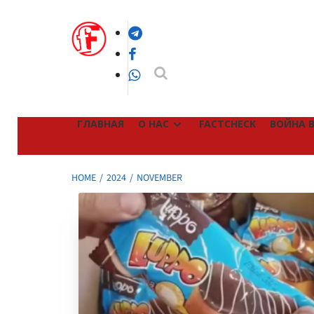
Skip
to
Telegram
content
Facebook
WhatsApp
ГЛАВНАЯ
О НАС
FACTCHECK
ВОЙНА В
HOME
2024
NOVEMBER