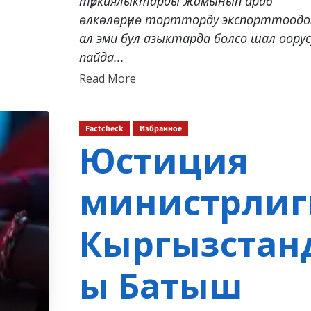
түркиялыктарды жамынып араб
өлкөлөрүнө тортторду экспорттоодо
ал эми бул азыктарда болсо шал оору
пайда...
Read
Read More
more
about
Factcheck
Избранное
Юстиция
министрлиг
Кыргызстан
ы Батыш