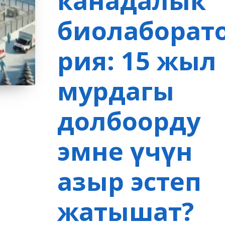
канадалык
биолаборат
рия: 15 жыл
мурдагы
долбоорду
эмне үчүн
азыр эстеп
жатышат?