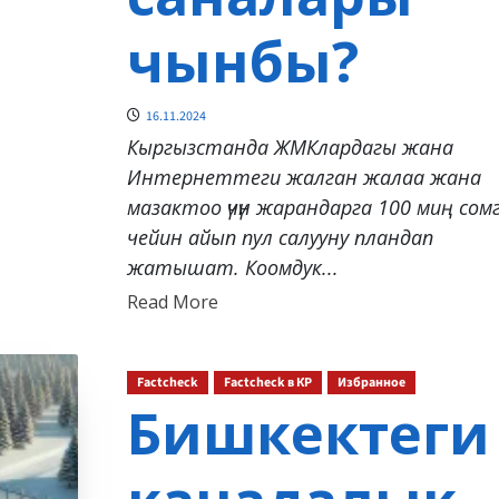
чынбы?
16.11.2024
Кыргызстанда ЖМКлардагы жана
Интернеттеги жалган жалаа жана
мазактоо үчүн жарандарга 100 миң сом
чейин айып пул салууну пландап
жатышат. Коомдук...
Read
Read More
more
about
Factcheck
Factcheck в КР
Избранное
Бишкектеги