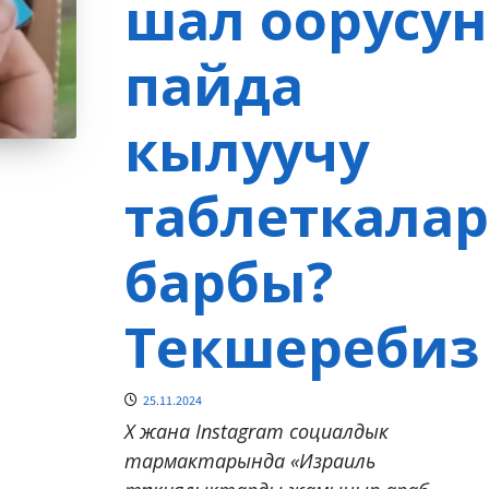
шал оорусун
пайда
кылуучу
таблеткалар
барбы?
Текшеребиз
25.11.2024
X жана Instagram социалдык
тармактарында «Израиль