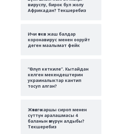
вируспу, бирок бул жолу
Африкадан? Текшеребиз
Ичи өткөн жаш балдар
коронавирус менен ооруйт
деген маалымат фейк
”Өлүп кеткиле”. Кытайдан
келген мекендештерин
украиналыктар кантип
тосуп алган?
Жөтөлгө каршы сироп менен
сүттүн аралашмасы 4
баланын өмүрүн алдыбы?
Текшеребиз