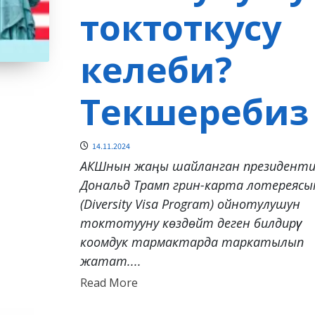
токтоткусу
келеби?
Текшеребиз
14.11.2024
АКШнын жаңы шайланган президент
Дональд Трамп грин-карта лотереяс
(Diversity Visa Program) ойнотулушун
токтотууну көздөйт деген билдирүү
коомдук тармактарда таркатылып
жатат....
Read
Read More
more