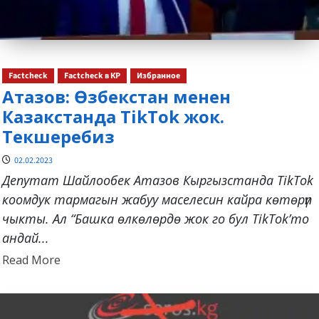
Factcheck
Factcheck в КР
Избранное
Атазов: Өзбекстан менен
Казакстанда TikTok жок.
Текшеребиз
02.02.2023
Депутат Шайлообек Атазов Кыргызстанда TikTok
коомдук тармагын жабуу маселесин кайра көтөрүп
чыкты. Ал “Башка өлкөлөрдө жок го бул TikTok’то
андай...
Read
Read More
more
about