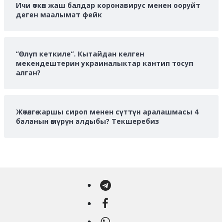
Ичи өткөн жаш балдар коронавирус менен ооруйт
деген маалымат фейк
”Өлүп кеткиле”. Кытайдан келген
мекендештерин украиналыктар кантип тосуп
алган?
Жөтөлгө каршы сироп менен сүттүн аралашмасы 4
баланын өмүрүн алдыбы? Текшеребиз
Telegram
Facebook
WhatsApp