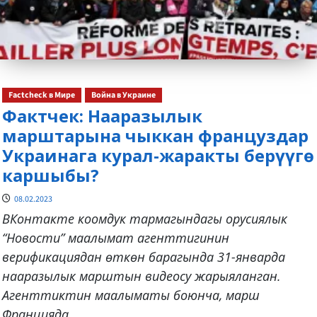
Factcheck в Мире
Война в Украине
Фактчек: Нааразылык
марштарына чыккан француздар
Украинага курал-жаракты берүүгө
каршыбы?
08.02.2023
ВКонтакте коомдук тармагындагы орусиялык
“Новости” маалымат агенттигинин
верификациядан өткөн барагында 31-январда
нааразылык марштын видеосу жарыяланган.
Агенттиктин маалыматы боюнча, марш
Францияда...