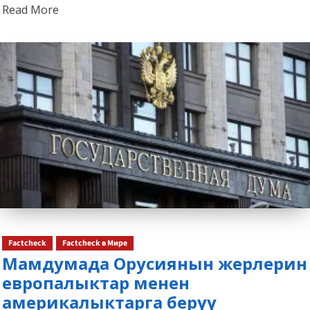
Read
Read More
more
about
Factcheck
Factcheck в Мире
Мамдумада Орусиянын жерлерин
европалыктар менен
америкалыктарга берүү