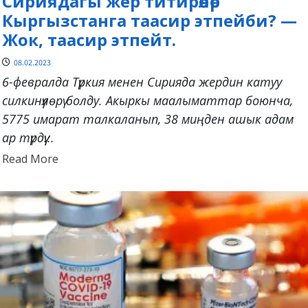
Сириядагы жер титирөөлөр
Кыргызстанга таасир этпейби? —
Жок, таасир этпейт.
08.02.2023
6-февралда Түркия менен Сирияда жердин катуу
силкинүүлөрү болду. Акыркы маалыматтар боюнча,
5775 имарат талкаланып, 38 миңден ашык адам
ар түрдүү...
Read
Read More
more
about