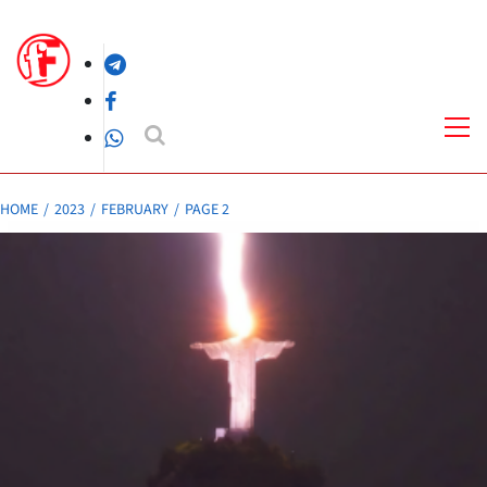
Skip
to
Telegram
content
Facebook
Pri
Me
WhatsApp
HOME
2023
FEBRUARY
PAGE 2