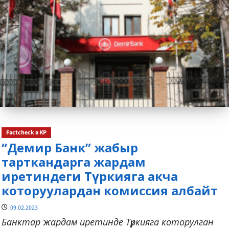
Factcheck в КР
“Демир Банк” жабыр
тарткандарга жардам
иретиндеги Түркияга акча
которуулардан комиссия албайт
09.02.2023
Банктар жардам иретинде Түркияга которулган