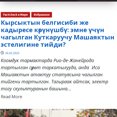
Factcheck в Мире
Избранное
Кырсыктын белгисиби же
кадыресе көрүнүшбү: эмне үчүн
чагылган Куткаруучу Машаяктын
эстелигине тийди?
16.02.2023
Коомдук тармактарда Рио-де-Жанейродо
тартылган сүрөт таркатылууда, анда Иса
Машаяктын атактуу статуясына чагылган
тийгени тартылган. Тагыраак айтсак, электр
тогу скульптуранын башына...
Read
Read More
more
about