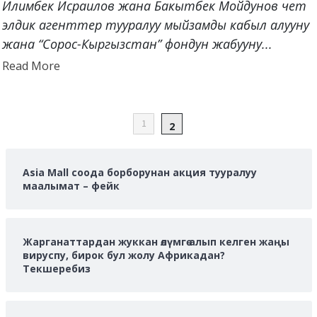
Илимбек Исраилов жана Бакытбек Мойдунов чет
элдик агенттер тууралуу мыйзамды кабыл алууну
жана “Сорос-Кыргызстан” фондун жабууну...
Read
Read More
more
about
POSTS
1
2
PAGINATION
Asia Mall соода борборунан акция тууралуу
маалымат – фейк
Жарганаттардан жуккан өлүмгө алып келген жаңы
вируспу, бирок бул жолу Африкадан?
Текшеребиз