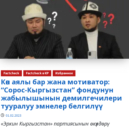
Factcheck
Factcheck в КР
Избранное
Көп аялы бар жана мотиватор:
“Сорос-Кыргызстан” фондунун
жабылышынын демилгечилери
тууралуу эмнелер белгилүү
01.02.2023
«Эркин Кыргызстан» партиясынын өкүлдөрү