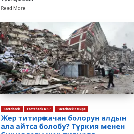
Read
Read More
more
about
Factcheck
Factcheck в КР
Factcheck в Мире
Жер титирөө качан болорун алдын
ала айтса болобу? Түркия менен