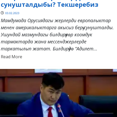
сунушталдыбы? Текшеребиз
03.02.2023
Мамдумада Орусиядагы жерлерди европалыктар
менен америкалыктарга акысыз берүү сунушталды.
Ушундай мазмундагы билдирүүлөр коомдук
тармактарда жана мессенджерлерде
таркатылып жатат. Билдирүүдө “Адилет...
Read
Read More
more
about