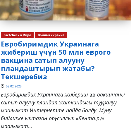
Factcheck в Мире
Война в Украине
Евробиримдик Украинага
жибериш үчүн 50 млн еврого
вакцина сатып алууну
пландаштырып жатабы?
Текшеребиз
03.02.2023
Евробиримдик Украинага жибериш үчүн вакцинаны
сатып алууну пландап жаткандыгы тууралуу
маалымат Интернетте пайда болду. Муну
бийликке ыктаган орусиялык «Лента.ру»
маалымат...