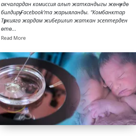
акчалардан комиссия алып жаткандыгы жөнүндө
билдирүү Facebook’та жарыяланды. “Комбанктар
Түркияга жардам жиберилип жаткан эсептерден
өтө...
Read
Read More
more
about