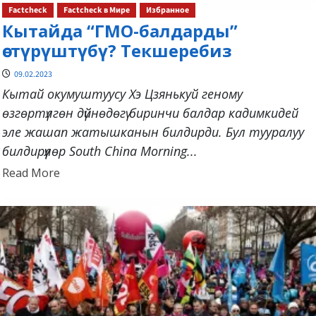
Factcheck
Factcheck в Мире
Избранное
Кытайда “ГМО-балдарды”
өстүрүштүбү? Текшеребиз
09.02.2023
Кытай окумуштуусу Хэ Цзянькуй геному
өзгөртүлгөн дүйнөдөгү биринчи балдар кадимкидей
эле жашап жатышканын билдирди. Бул тууралуу
билдирүүлөр South China Morning...
Read
Read More
more
about